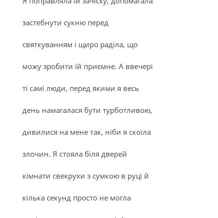
Я поправляла їй зачіску, допомагала
застебнути сукню перед
святкуванням і щиро раділа, що
можу зробити їй приємне. А ввечері
ті самі люди, перед якими я весь
день намагалася бути турботливою,
дивилися на мене так, ніби я скоїла
злочин. Я стояла біля дверей
кімнати свекрухи з сумкою в руці й
кілька секунд просто не могла