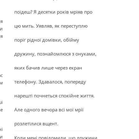
поїдеш? Я десятки років мріяв про
ня
цю мить. Уявляв, як переступлю
Ви
ня
поріг рідної домівки, обійму
дружину, познайомлюся з онуками,
яких бачив лише через екран
ас
телефону. Здавалося, попереду
ам
нарешті почнеться спокійне життя.
ші
же
Але одного вечора всі мої мрії
розлетілися вщент.
ні
ви
Коли мені повідомили, що дружини