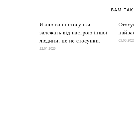
ВАМ ТА
Якщо ваші стосунки
Стосу
залежать від настрою іншої
найва
людини, це не стосунки.
05.03.202
22.01.2023