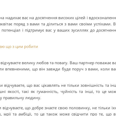
на надихає вас на досягнення високих цілей і вдосконален
квітає поряд з вами та ділиться з вами своїми успіхами. 
 потенціал і підтримує вас у ваших зусиллях до досягнен
знаю що з цим робити
відчуваєте велику любов та повагу. Ваш партнер поважає в
ути впевненими, що він завжди буде поруч з вами, коли в
и відчуваєте, що вас цікавлять не тільки зовнішність та ін
шні якості, такі як гуманність, чуйність та інші, то це мо
 ту правильну людину.
и відчуваєте, що добре знаєте свою половинку, не тільки їх
и, мрії та амбіції, то це також може свідчити про те, що 