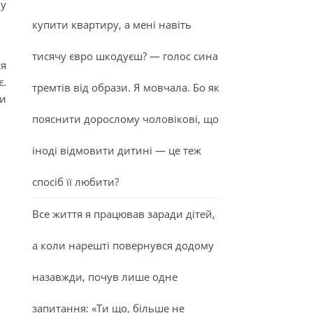
му
купити квартиру, а мені навіть
тисячу євро шкодуєш? — голос сина
ся
є.
тремтів від образи. Я мовчала. Бо як
ми
пояснити дорослому чоловікові, що
іноді відмовити дитині — це теж
спосіб її любити?
Все життя я працював заради дітей,
а коли нарешті повернувся додому
назавжди, почув лише одне
запитання: «Ти що, більше не