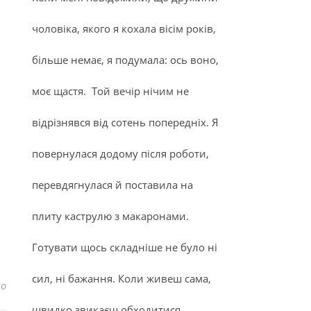
чоловіка, якого я кохала вісім років,
більше немає, я подумала: ось воно,
моє щастя. Той вечір нічим не
відрізнявся від сотень попередніх. Я
повернулася додому після роботи,
перевдягнулася й поставила на
плиту каструлю з макаронами.
Готувати щось складніше не було ні
сил, ні бажання. Коли живеш сама,
до Як зрозуміти, що ви закохані в правильну людину
но
швидко звикаєш обходитися