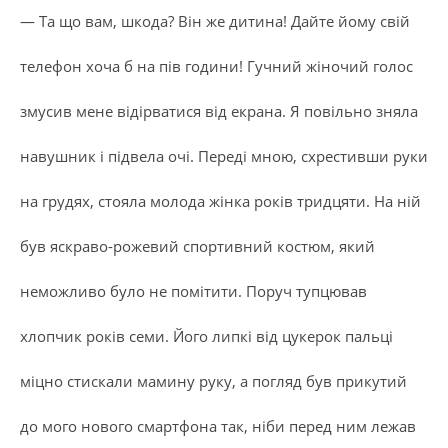
— Та що вам, шкода? Він же дитина! Дайте йому свій
телефон хоча б на пів години! Гучний жіночий голос
змусив мене відірватися від екрана. Я повільно зняла
навушник і підвела очі. Переді мною, схрестивши руки
на грудях, стояла молода жінка років тридцяти. На ній
був яскраво-рожевий спортивний костюм, який
неможливо було не помітити. Поруч тупцював
хлопчик років семи. Його липкі від цукерок пальці
міцно стискали мамину руку, а погляд був прикутий
до мого нового смартфона так, ніби перед ним лежав