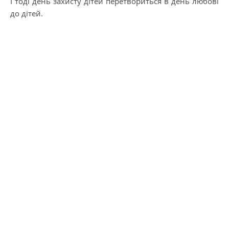
І тоді день захисту дітей перетвориться в день любові
до дітей.