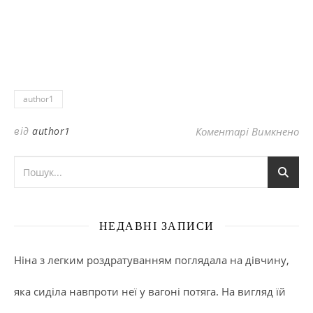
author1
до
від
author1
Коментарі Вимкнено
НЕДАВНІ ЗАПИСИ
Ніна з легким роздратуванням поглядала на дівчину,
яка сиділа навпроти неї у вагоні потяга. На вигляд їй