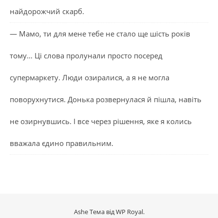
найдорожчий скарб.
— Мамо, ти для мене тебе не стало ще шість років
тому… Ці слова пролунали просто посеред
супермаркету. Люди озиралися, а я не могла
поворухнутися. Донька розвернулася й пішла, навіть
не озирнувшись. І все через рішення, яке я колись
вважала єдино правильним.
Ashe Тема від
WP Royal
.