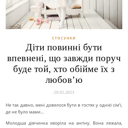
СТОСУНКИ
Діти повинні бути
впевнені, що завжди поруч
буде той, хто обійме їх з
любов’ю
20.02.2023
Не так давно, мені довелося бути в гостях у однієї сім’ї,
де не було мами…
Молодша дівчинка хворіла на ангіну. Вона лежала,