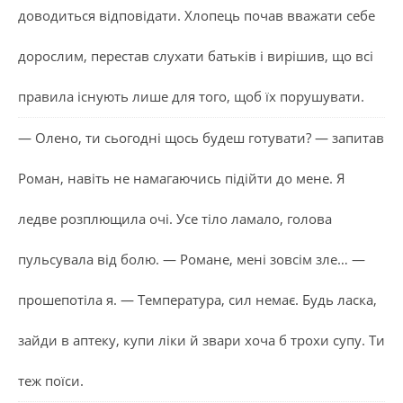
доводиться відповідати. Хлопець почав вважати себе
дорослим, перестав слухати батьків і вирішив, що всі
правила існують лише для того, щоб їх порушувати.
— Олено, ти сьогодні щось будеш готувати? — запитав
Роман, навіть не намагаючись підійти до мене. Я
ледве розплющила очі. Усе тіло ламало, голова
пульсувала від болю. — Романе, мені зовсім зле… —
прошепотіла я. — Температура, сил немає. Будь ласка,
зайди в аптеку, купи ліки й звари хоча б трохи супу. Ти
теж поїси.