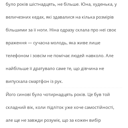
було років шістнадцять, не більше. Юна, худенька, у
величезних кедах, які здавалися на кілька розмірів
більшими за її ноги. Ніна одразу склала про неї своє
враження — сучасна молодь, яка живе лише
телефоном і зовсім не помічає людей навколо. Але
найбільше її дратувало саме те, що дівчина не
випускала смартфон із рук.
Його синові було чотирнадцять років. Це був той
складний вік, коли підліток уже хоче самостійності,
але ще не завжди розуміє, що за кожен вибір