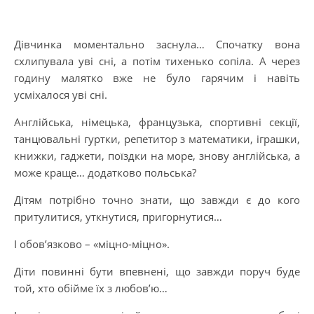
Дівчинка моментально заснула… Спочатку вона
схлипувала уві сні, а потім тихенько сопіла. А через
годину малятко вже не було гарячим і навіть
усміхалося уві сні.
Англійська, німецька, французька, спортивні секції,
танцювальні гуртки, репетитор з математики, іграшки,
книжки, гаджети, поїздки на море, знову англійська, а
може краще… додатково польська?
Дітям потрібно точно знати, що завжди є до кого
притулитися, уткнутися, пригорнутися…
І обов’язково – «міцно-міцно».
Діти повинні бути впевнені, що завжди поруч буде
той, хто обійме їх з любов’ю…