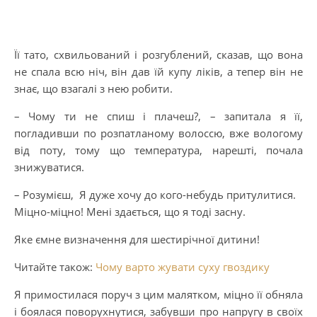
Її тато, схвильований і розгублений, сказав, що вона
не спала всю ніч, він дав їй купу ліків, а тепер він не
знає, що взагалі з нею робити.
– Чому ти не спиш і плачеш?, – запитала я її,
погладивши по розпатланому волоссю, вже вологому
від поту, тому що температура, нарешті, почала
знижуватися.
– Розумієш, Я дуже хочу до кого-небудь притулитися.
Міцно-міцно! Мені здається, що я тоді засну.
Яке ємне визначення для шестирічної дитини!
Читайте також:
Чому варто жувати суху гвоздику
Я примостилася поруч з цим малятком, міцно її обняла
і боялася поворухнутися, забувши про напругу в своїх