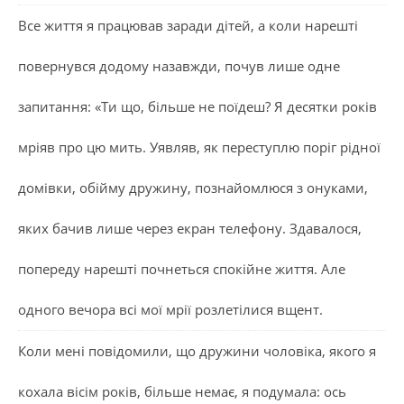
Все життя я працював заради дітей, а коли нарешті
повернувся додому назавжди, почув лише одне
запитання: «Ти що, більше не поїдеш? Я десятки років
мріяв про цю мить. Уявляв, як переступлю поріг рідної
домівки, обійму дружину, познайомлюся з онуками,
яких бачив лише через екран телефону. Здавалося,
попереду нарешті почнеться спокійне життя. Але
одного вечора всі мої мрії розлетілися вщент.
Коли мені повідомили, що дружини чоловіка, якого я
кохала вісім років, більше немає, я подумала: ось