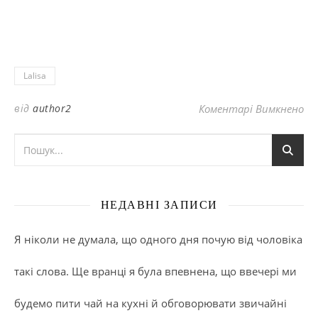
Lalisa
до
від
author2
Коментарі Вимкнено
НЕДАВНІ ЗАПИСИ
Я ніколи не думала, що одного дня почую від чоловіка
такі слова. Ще вранці я була впевнена, що ввечері ми
будемо пити чай на кухні й обговорювати звичайні