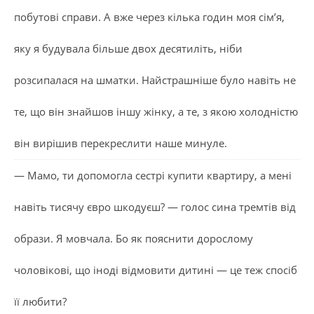
побутові справи. А вже через кілька годин моя сім’я,
яку я будувала більше двох десятиліть, ніби
розсипалася на шматки. Найстрашніше було навіть не
те, що він знайшов іншу жінку, а те, з якою холодністю
він вирішив перекреслити наше минуле.
— Мамо, ти допомогла сестрі купити квартиру, а мені
навіть тисячу євро шкодуєш? — голос сина тремтів від
образи. Я мовчала. Бо як пояснити дорослому
чоловікові, що іноді відмовити дитині — це теж спосіб
її любити?