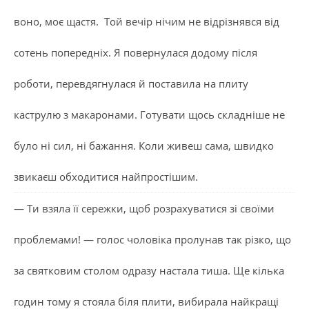
воно, моє щастя. Той вечір нічим не відрізнявся від
сотень попередніх. Я повернулася додому після
роботи, перевдягнулася й поставила на плиту
каструлю з макаронами. Готувати щось складніше не
було ні сил, ні бажання. Коли живеш сама, швидко
звикаєш обходитися найпростішим.
— Ти взяла її сережки, щоб розрахуватися зі своїми
проблемами! — голос чоловіка пролунав так різко, що
за святковим столом одразу настала тиша. Ще кілька
годин тому я стояла біля плити, вибирала найкращі