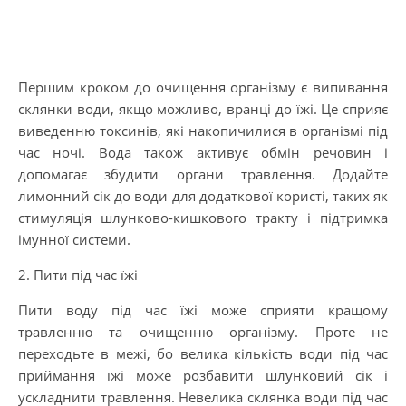
Першим кроком до очищення організму є випивання
склянки води, якщо можливо, вранці до їжі. Це сприяє
виведенню токсинів, які накопичилися в організмі під
час ночі. Вода також активує обмін речовин і
допомагає збудити органи травлення. Додайте
лимонний сік до води для додаткової користі, таких як
стимуляція шлунково-кишкового тракту і підтримка
імунної системи.
2. Пити під час їжі
Пити воду під час їжі може сприяти кращому
травленню та очищенню організму. Проте не
переходьте в межі, бо велика кількість води під час
приймання їжі може розбавити шлунковий сік і
ускладнити травлення. Невелика склянка води під час