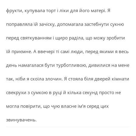
фрукти, купувала торт і ліки для його матері. Я
поправляла їй зачіску, допомагала застебнути сукню
перед святкуванням і щиро раділа, що можу зробити
їй приємне. А ввечері ті самі люди, перед якими я весь
день намагалася бути турботливою, дивилися на мене
так, ніби я скоїла злочин. Я стояла біля дверей кімнати
свекрухи з сумкою в руці й кілька секунд просто не
могла повірити, що чую власне ім’я серед цих
звинувачень.