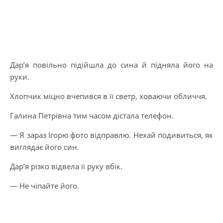
Дар’я повільно підійшла до сина й підняла його на
руки.
Хлопчик міцно вчепився в її светр, ховаючи обличчя.
Галина Петрівна тим часом дістала телефон.
— Я зараз Ігорю фото відправлю. Нехай подивиться, як
виглядає його син.
Дар’я різко відвела її руку вбік.
— Не чіпайте його.