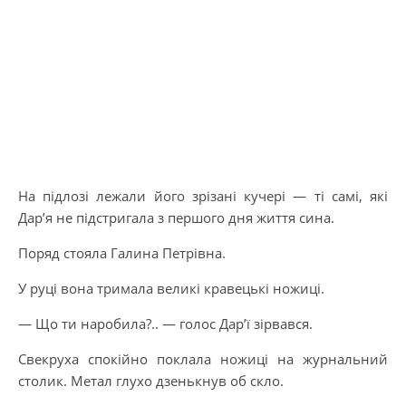
На підлозі лежали його зрізані кучері — ті самі, які
Дар’я не підстригала з першого дня життя сина.
Поряд стояла Галина Петрівна.
У руці вона тримала великі кравецькі ножиці.
— Що ти наробила?.. — голос Дар’ї зірвався.
Свекруха спокійно поклала ножиці на журнальний
столик. Метал глухо дзенькнув об скло.