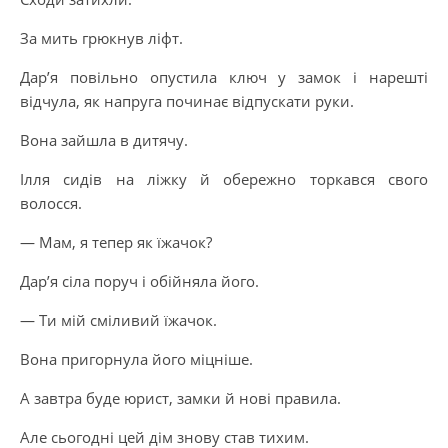
За мить грюкнув ліфт.
Дар’я повільно опустила ключ у замок і нарешті
відчула, як напруга починає відпускати руки.
Вона зайшла в дитячу.
Ілля сидів на ліжку й обережно торкався свого
волосся.
— Мам, я тепер як їжачок?
Дар’я сіла поруч і обійняла його.
— Ти мій сміливий їжачок.
Вона пригорнула його міцніше.
А завтра буде юрист, замки й нові правила.
Але сьогодні цей дім знову став тихим.