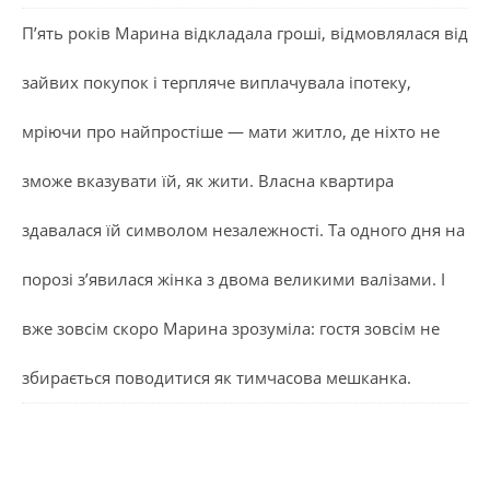
П’ять років Марина відкладала гроші, відмовлялася від
зайвих покупок і терпляче виплачувала іпотеку,
мріючи про найпростіше — мати житло, де ніхто не
зможе вказувати їй, як жити. Власна квартира
здавалася їй символом незалежності. Та одного дня на
порозі з’явилася жінка з двома великими валізами. І
вже зовсім скоро Марина зрозуміла: гостя зовсім не
збирається поводитися як тимчасова мешканка.