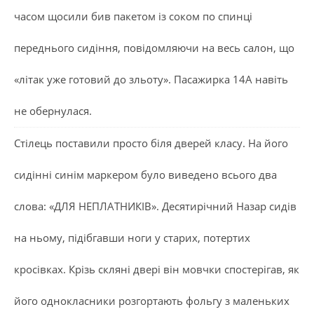
часом щосили бив пакетом із соком по спинці
переднього сидіння, повідомляючи на весь салон, що
«літак уже готовий до зльоту». Пасажирка 14А навіть
не обернулася.
Стілець поставили просто біля дверей класу. На його
сидінні синім маркером було виведено всього два
слова: «ДЛЯ НЕПЛАТНИКІВ». Десятирічний Назар сидів
на ньому, підібгавши ноги у старих, потертих
кросівках. Крізь скляні двері він мовчки спостерігав, як
його однокласники розгортають фольгу з маленьких