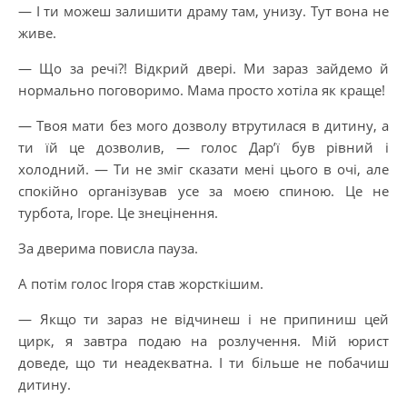
— І ти можеш залишити драму там, унизу. Тут вона не
живе.
— Що за речі?! Відкрий двері. Ми зараз зайдемо й
нормально поговоримо. Мама просто хотіла як краще!
— Твоя мати без мого дозволу втрутилася в дитину, а
ти їй це дозволив, — голос Дар’ї був рівний і
холодний. — Ти не зміг сказати мені цього в очі, але
спокійно організував усе за моєю спиною. Це не
турбота, Ігоре. Це знецінення.
За дверима повисла пауза.
А потім голос Ігоря став жорсткішим.
— Якщо ти зараз не відчинеш і не припиниш цей
цирк, я завтра подаю на розлучення. Мій юрист
доведе, що ти неадекватна. І ти більше не побачиш
дитину.