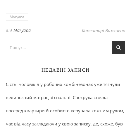
Maryana
до
від
Maryana
Коментарі Вимкнено
НЕДАВНІ ЗАПИСИ
Сість чоловіків у робочих комбінезонах уже тягнули
величезний матрац зі спальні. Свекруха стояла
посеред квартири й особисто керувала кожним рухом,
час від часу заглядаючи у свою записку, де, схоже, був