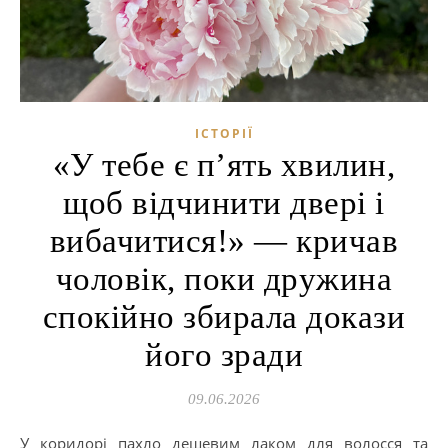
ІСТОРІЇ
«У тебе є п’ять хвилин,
щоб відчинити двері і
вибачитися!» — кричав
чоловік, поки дружина
спокійно збирала докази
його зради
09.06.2026
У коридорі пахло дешевим лаком для волосся та