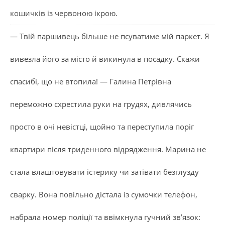
кошичків із червоною ікрою.
— Твій паршивець більше не псуватиме мій паркет. Я
вивезла його за місто й викинула в посадку. Скажи
спасибі, що не втопила! — Галина Петрівна
переможно схрестила руки на грудях, дивлячись
просто в очі невістці, щойно та переступила поріг
квартири після триденного відрядження. Марина не
стала влаштовувати істерику чи затівати безглузду
сварку. Вона повільно дістала із сумочки телефон,
набрала номер поліції та ввімкнула гучний зв’язок: