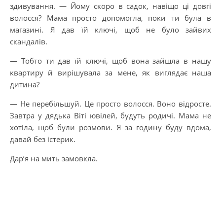
здивування. — Йому скоро в садок, навіщо ці довгі
волосся? Мама просто допомогла, поки ти була в
магазині. Я дав їй ключі, щоб не було зайвих
скандалів.
— Тобто ти дав їй ключі, щоб вона зайшла в нашу
квартиру й вирішувала за мене, як виглядає наша
дитина?
— Не перебільшуй. Це просто волосся. Воно відросте.
Завтра у дядька Віті ювілей, будуть родичі. Мама не
хотіла, щоб були розмови. Я за годину буду вдома,
давай без істерик.
Дар’я на мить замовкла.