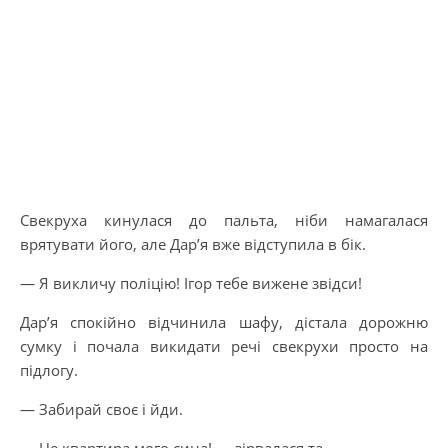
Свекруха кинулася до пальта, ніби намагалася
врятувати його, але Дар’я вже відступила в бік.
— Я викличу поліцію! Ігор тебе вижене звідси!
Дар’я спокійно відчинила шафу, дістала дорожню
сумку і почала викидати речі свекрухи просто на
підлогу.
— Забирай своє і йди.
— Це квартира мого сина! — зірвалася та.