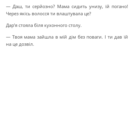
— Даш, ти серйозно? Мама сидить унизу, їй погано!
Через якісь волосся ти влаштувала це?
Дар’я стояла біля кухонного столу.
— Твоя мама зайшла в мій дім без поваги. І ти дав їй
на це дозвіл.