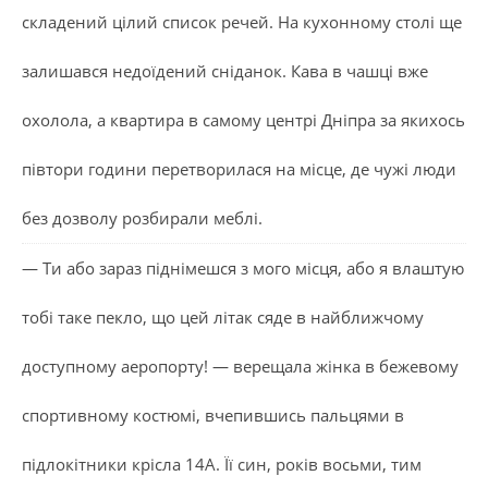
складений цілий список речей. На кухонному столі ще
залишався недоїдений сніданок. Кава в чашці вже
охолола, а квартира в самому центрі Дніпра за якихось
півтори години перетворилася на місце, де чужі люди
без дозволу розбирали меблі.
— Ти або зараз піднімешся з мого місця, або я влаштую
тобі таке пекло, що цей літак сяде в найближчому
доступному аеропорту! — верещала жінка в бежевому
спортивному костюмі, вчепившись пальцями в
підлокітники крісла 14А. Її син, років восьми, тим