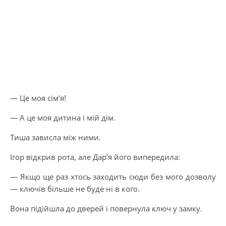
— Це моя сім’я!
— А це моя дитина і мій дім.
Тиша зависла між ними.
Ігор відкрив рота, але Дар’я його випередила:
— Якщо ще раз хтось заходить сюди без мого дозволу
— ключів більше не буде ні в кого.
Вона підійшла до дверей і повернула ключ у замку.