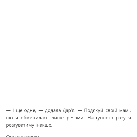
— І ще одне, — додала Дар’я. — Подякуй своїй мамі,
що я обмежилась лише речами. Наступного разу я
реагуватиму інакше.
Сходи затихли.