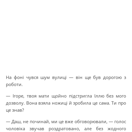
На фоні чувся шум вулиці — він ще був дорогою з
роботи.
— Ігоре, твоя мати щойно підстригла Іллю без мого
дозволу. Вона взяла ножиці й зробила це сама. Ти про
це знав?
— Даш, не починай, ми це вже обговорювали, — голос
чоловіка звучав роздратовано, але без жодного