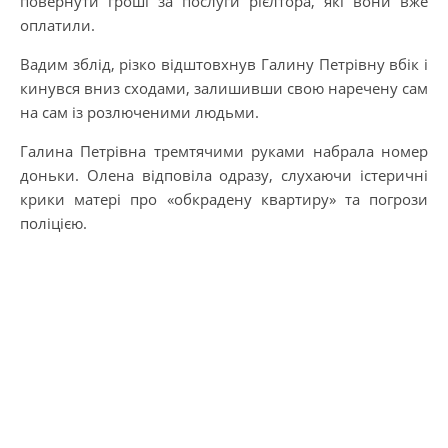
повернути гроші за послуги рієлтора, які вони вже
оплатили.
Вадим зблід, різко відштовхнув Галину Петрівну вбік і
кинувся вниз сходами, залишивши свою наречену сам
на сам із розлюченими людьми.
Галина Петрівна тремтячими руками набрала номер
доньки. Олена відповіла одразу, слухаючи істеричні
крики матері про «обкрадену квартиру» та погрози
поліцією.