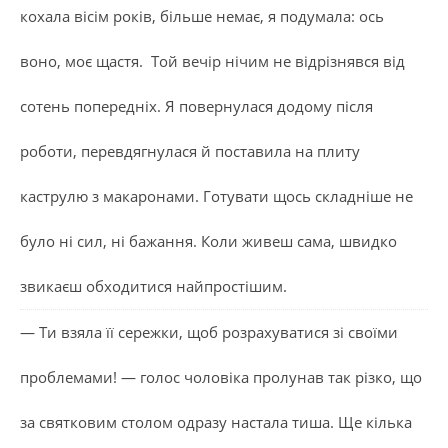
кохала вісім років, більше немає, я подумала: ось
воно, моє щастя. Той вечір нічим не відрізнявся від
сотень попередніх. Я повернулася додому після
роботи, перевдягнулася й поставила на плиту
каструлю з макаронами. Готувати щось складніше не
було ні сил, ні бажання. Коли живеш сама, швидко
звикаєш обходитися найпростішим.
— Ти взяла її сережки, щоб розрахуватися зі своїми
проблемами! — голос чоловіка пролунав так різко, що
за святковим столом одразу настала тиша. Ще кілька