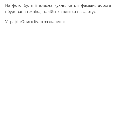
На фото була її власна кухня: світлі фасади, дорога
вбудована техніка, італійська плитка на фартусі.
У графі «Опис» було зазначено: