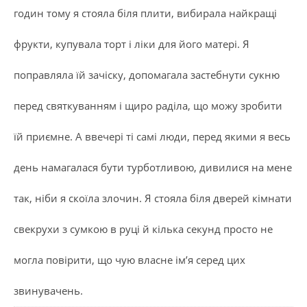
годин тому я стояла біля плити, вибирала найкращі
фрукти, купувала торт і ліки для його матері. Я
поправляла їй зачіску, допомагала застебнути сукню
перед святкуванням і щиро раділа, що можу зробити
їй приємне. А ввечері ті самі люди, перед якими я весь
день намагалася бути турботливою, дивилися на мене
так, ніби я скоїла злочин. Я стояла біля дверей кімнати
свекрухи з сумкою в руці й кілька секунд просто не
могла повірити, що чую власне ім’я серед цих
звинувачень.