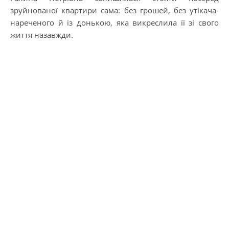
зруйнованої квартири сама: без грошей, без утікача-
нареченого й із донькою, яка викреслила її зі свого
життя назавжди.