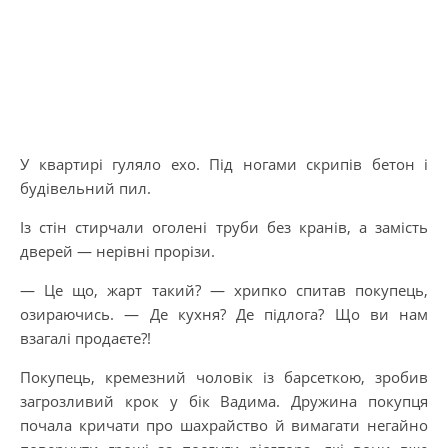
У квартирі гуляло ехо. Під ногами скрипів бетон і
будівельний пил.
Із стін стирчали оголені труби без кранів, а замість
дверей — нерівні прорізи.
— Це що, жарт такий? — хрипко спитав покупець,
озираючись. — Де кухня? Де підлога? Що ви нам
взагалі продаєте?!
Покупець, кремезний чоловік із барсеткою, зробив
загрозливий крок у бік Вадима. Дружина покупця
почала кричати про шахрайство й вимагати негайно