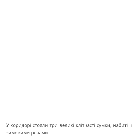
У коридорі стояли три великі клітчасті сумки, набиті її
зимовими речами.