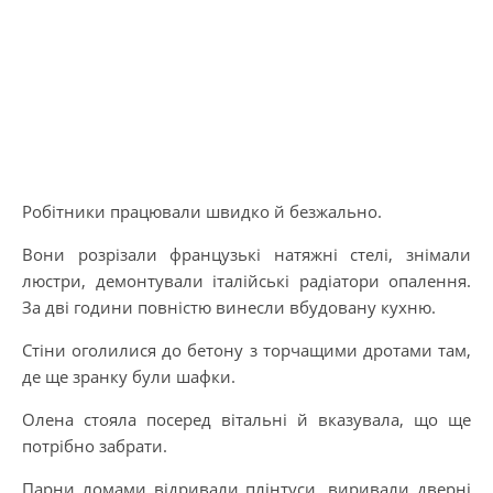
Робітники працювали швидко й безжально.
Вони розрізали французькі натяжні стелі, знімали
люстри, демонтували італійські радіатори опалення.
За дві години повністю винесли вбудовану кухню.
Стіни оголилися до бетону з торчащими дротами там,
де ще зранку були шафки.
Олена стояла посеред вітальні й вказувала, що ще
потрібно забрати.
Парни ломами відривали плінтуси, виривали дверні