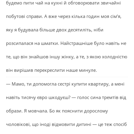
будемо пити чай на кухні й обговорювати звичайні
побутові справи. А вже через кілька годин моя сім’я,
яку я будувала більше двох десятиліть, ніби
розсипалася на шматки. Найстрашніше було навіть не
те, що він знайшов іншу жінку, а те, з якою холодністю
він вирішив перекреслити наше минуле.
— Мамо, ти допомогла сестрі купити квартиру, а мені
навіть тисячу євро шкодуєш? — голос сина тремтів від
образи. Я мовчала. Бо як пояснити дорослому
чоловікові, що іноді відмовити дитині — це теж спосіб