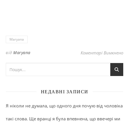
Maryana
до
від
Maryana
Коментарі Вимкнено
НЕДАВНІ ЗАПИСИ
Я ніколи не думала, що одного дня почую від чоловіка
такі слова. Ще вранці я була впевнена, що ввечері ми