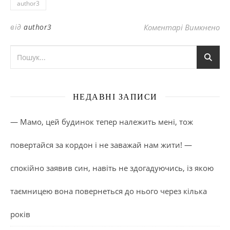
author3
до
від
author3
Коментарі Вимкнено
НЕДАВНІ ЗАПИСИ
— Мамо, цей будинок тепер належить мені, тож
повертайся за кордон і не заважай нам жити! —
спокійно заявив син, навіть не здогадуючись, із якою
таємницею вона повернеться до нього через кілька
років