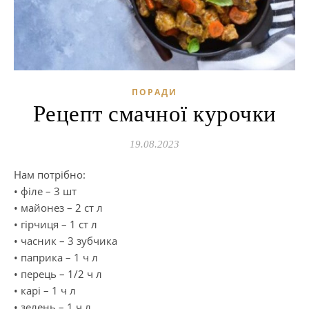
ПОРАДИ
Рецепт смачної курочки
19.08.2023
Нам потрібно:
• філе – 3 шт
• майонез – 2 ст л
• гірчиця – 1 ст л
• часник – 3 зубчика
• паприка – 1 ч л
• перець – 1/2 ч л
• карі – 1 ч л
• зелень – 1 ч л