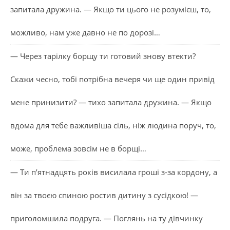
запитала дружина. — Якщо ти цього не розумієш, то,
можливо, нам уже давно не по дорозі…
— Через тарілку борщу ти готовий знову втекти?
Скажи чесно, тобі потрібна вечеря чи ще один привід
мене принизити? — тихо запитала дружина. — Якщо
вдома для тебе важливіша сіль, ніж людина поруч, то,
може, проблема зовсім не в борщі…
— Ти п’ятнадцять років висилала гроші з-за кордону, а
він за твоєю спиною ростив дитину з сусідкою! —
приголомшила подруга. — Поглянь на ту дівчинку