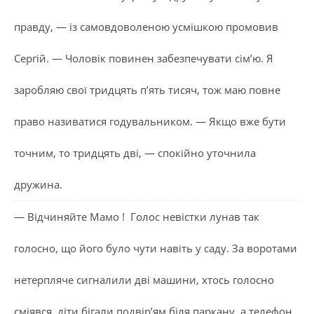
правду, — із самовдоволеною усмішкою промовив
Сергій. — Чоловік повинен забезпечувати сім’ю. Я
заробляю свої тридцять п’ять тисяч, тож маю повне
право називатися годувальником. — Якщо вже бути
точним, то тридцять дві, — спокійно уточнила
дружина.
— Відчиняйте Мамо ! Голос невістки лунав так
голосно, що його було чути навіть у саду. За воротами
нетерпляче сигналили дві машини, хтось голосно
сміявся, діти бігали подвір’ям біля паркану, а телефон