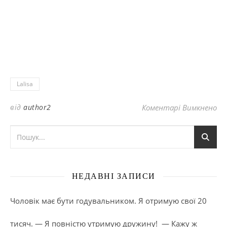
Lalisa
до
від
author2
Коментарі Вимкнено
НЕДАВНІ ЗАПИСИ
Чоловік має бути годувальником. Я отримую свої 20
тисяч. — Я повністю утримую дружину! — Кажу ж