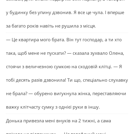
у будинку без упину дзвонив. Я все це чула. І вперше
за багато років навіть не рушила з місця.
— Це квартира мого брата. Він тут господар, а ти хто
така, щоб мене не пускати? — сказала зухвало Олена,
стоячи з величезною сумкою на сходовій клітці. — Я
тобі десять разів дзвонила! Ти що, спеціально слухавку
не брала? — обурено вигукнула жінка, переставляючи
важку клітчасту сумку з однієї руки в іншу.
Донька привезла мені внуків на 2 тижні, а сама