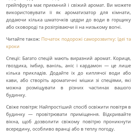
грейпфрута має приємний і свіжий аромат. Ви можете
використовувати її як ароматизатор для кімнати,
додаючи кілька шматочків цедри до води в горщику
або сковороді та розігріваючи її на низькому вогні.
Читайте також:
Початок подорожі саморозвитку: Ідеї та
кроки
Спеції: Багато спецій мають виразний аромат. Кориця,
гвоздика, імбир, ваніль, аніс і кардамон — це лише
кілька прикладів. Додайте їх до киплячої води або
кави, або створіть ароматичні мішки зі спеціями, які
можна розміщувати в різних частинах вашого
будинку.
Свіже повітря: Найпростіший спосіб освіжити повітря в
будинку — провітрювати приміщення. Відкривайте
вікна, щоб дозволити свіжому повітрю проникнути
всередину, особливо вранці або в теплу погоду.