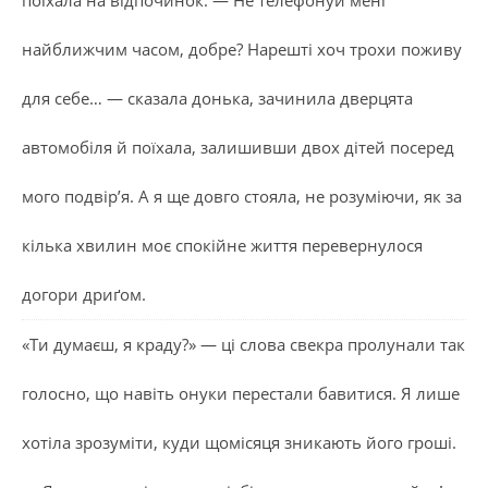
поїхала на відпочинок. — Не телефонуй мені
найближчим часом, добре? Нарешті хоч трохи поживу
для себе… — сказала донька, зачинила дверцята
автомобіля й поїхала, залишивши двох дітей посеред
мого подвір’я. А я ще довго стояла, не розуміючи, як за
кілька хвилин моє спокійне життя перевернулося
догори дриґом.
«Ти думаєш, я краду?» — ці слова свекра пролунали так
голосно, що навіть онуки перестали бавитися. Я лише
хотіла зрозуміти, куди щомісяця зникають його гроші.