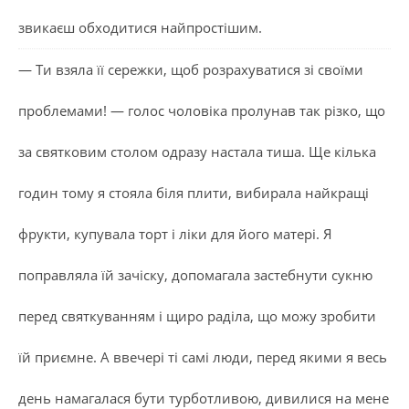
звикаєш обходитися найпростішим.
— Ти взяла її сережки, щоб розрахуватися зі своїми
проблемами! — голос чоловіка пролунав так різко, що
за святковим столом одразу настала тиша. Ще кілька
годин тому я стояла біля плити, вибирала найкращі
фрукти, купувала торт і ліки для його матері. Я
поправляла їй зачіску, допомагала застебнути сукню
перед святкуванням і щиро раділа, що можу зробити
їй приємне. А ввечері ті самі люди, перед якими я весь
день намагалася бути турботливою, дивилися на мене