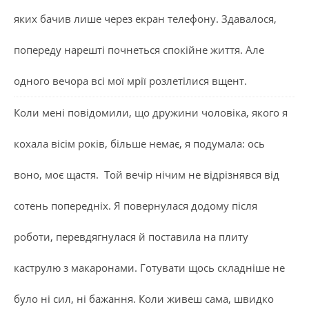
яких бачив лише через екран телефону. Здавалося,
попереду нарешті почнеться спокійне життя. Але
одного вечора всі мої мрії розлетілися вщент.
Коли мені повідомили, що дружини чоловіка, якого я
кохала вісім років, більше немає, я подумала: ось
воно, моє щастя. Той вечір нічим не відрізнявся від
сотень попередніх. Я повернулася додому після
роботи, перевдягнулася й поставила на плиту
каструлю з макаронами. Готувати щось складніше не
було ні сил, ні бажання. Коли живеш сама, швидко