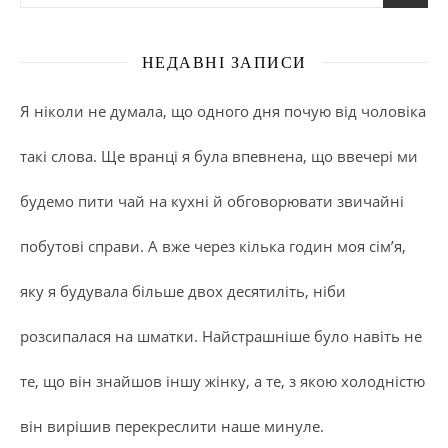
НЕДАВНІ ЗАПИСИ
Я ніколи не думала, що одного дня почую від чоловіка
такі слова. Ще вранці я була впевнена, що ввечері ми
будемо пити чай на кухні й обговорювати звичайні
побутові справи. А вже через кілька годин моя сім’я,
яку я будувала більше двох десятиліть, ніби
розсипалася на шматки. Найстрашніше було навіть не
те, що він знайшов іншу жінку, а те, з якою холодністю
він вирішив перекреслити наше минуле.