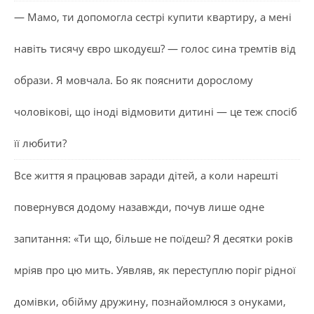
— Мамо, ти допомогла сестрі купити квартиру, а мені
навіть тисячу євро шкодуєш? — голос сина тремтів від
образи. Я мовчала. Бо як пояснити дорослому
чоловікові, що іноді відмовити дитині — це теж спосіб
її любити?
Все життя я працював заради дітей, а коли нарешті
повернувся додому назавжди, почув лише одне
запитання: «Ти що, більше не поїдеш? Я десятки років
мріяв про цю мить. Уявляв, як переступлю поріг рідної
домівки, обійму дружину, познайомлюся з онуками,