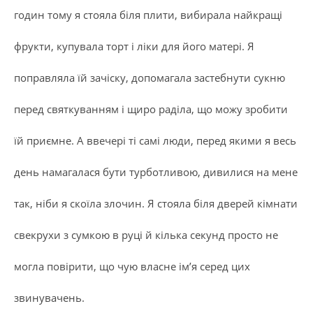
годин тому я стояла біля плити, вибирала найкращі
фрукти, купувала торт і ліки для його матері. Я
поправляла їй зачіску, допомагала застебнути сукню
перед святкуванням і щиро раділа, що можу зробити
їй приємне. А ввечері ті самі люди, перед якими я весь
день намагалася бути турботливою, дивилися на мене
так, ніби я скоїла злочин. Я стояла біля дверей кімнати
свекрухи з сумкою в руці й кілька секунд просто не
могла повірити, що чую власне ім’я серед цих
звинувачень.