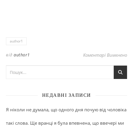
author1
до
від
author1
Коментарі Вимкнено
НЕДАВНІ ЗАПИСИ
Я ніколи не думала, що одного дня почую від чоловіка
такі слова. Ще вранці я була впевнена, що ввечері ми