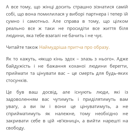
А все тому, що жінці досить страшно зізнатися самій
собі, що вона помилилася у виборі партнера і тепер їй
сумно і самотньо. Але справа в тому, що цілком
реально все ж таки не просидіти все життя біля
людини, яка тебе взагалі не бачить і не чує.
Читайте також
Наймудріша притча про образу.
Як то кажуть, «якщо кінь здох – злазь з нього». Адже
байдужість і не бажання коханої людини берегти,
приймати та цінувати вас – це смерть для будь-яких
стосунків.
Це був ваш досвід, але існують люди, які із
задоволенням вас чутимуть і приділятимуть вам
увагу, а ви їм і вони це цінуватимуть, а не
сприйматимуть як належне, тому необхідно не
закривати себе в цій «в’язниці», а вийти нарешті на
свободу.