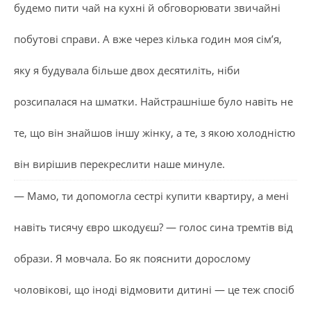
будемо пити чай на кухні й обговорювати звичайні
побутові справи. А вже через кілька годин моя сім’я,
яку я будувала більше двох десятиліть, ніби
розсипалася на шматки. Найстрашніше було навіть не
те, що він знайшов іншу жінку, а те, з якою холодністю
він вирішив перекреслити наше минуле.
— Мамо, ти допомогла сестрі купити квартиру, а мені
навіть тисячу євро шкодуєш? — голос сина тремтів від
образи. Я мовчала. Бо як пояснити дорослому
чоловікові, що іноді відмовити дитині — це теж спосіб