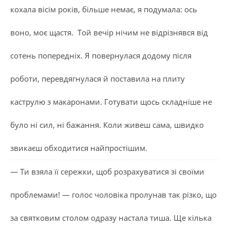
кохала вісім років, більше немає, я подумала: ось
воно, моє щастя. Той вечір нічим не відрізнявся від
сотень попередніх. Я повернулася додому після
роботи, перевдягнулася й поставила на плиту
каструлю з макаронами. Готувати щось складніше не
було ні сил, ні бажання. Коли живеш сама, швидко
звикаєш обходитися найпростішим.
— Ти взяла її сережки, щоб розрахуватися зі своїми
проблемами! — голос чоловіка пролунав так різко, що
за святковим столом одразу настала тиша. Ще кілька