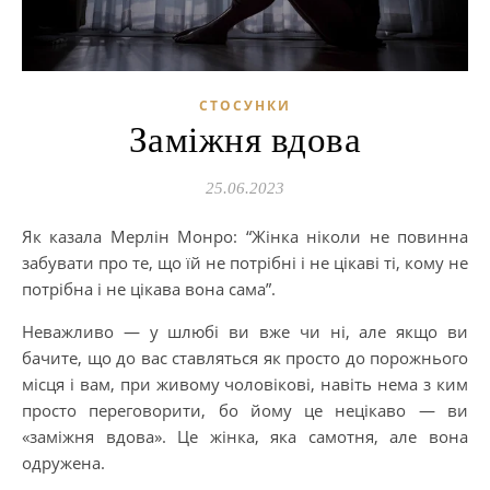
СТОСУНКИ
Заміжня вдова
25.06.2023
Як казала Мерлін Монро: “Жінка ніколи не повинна
забувати про те, що їй не потрібні і не цікаві ті, кому не
потрібна і не цікава вона сама”.
Неважливо — у шлюбі ви вже чи ні, але якщо ви
бачите, що до вас ставляться як просто до порожнього
місця і вам, при живому чоловікові, навіть нема з ким
просто переговорити, бо йому це нецікаво — ви
«заміжня вдова». Це жінка, яка самотня, але вона
одружена.