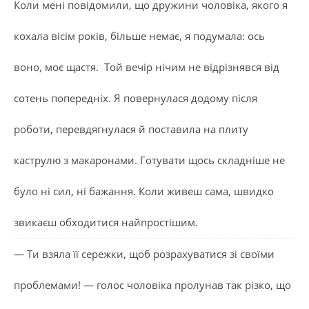
Коли мені повідомили, що дружини чоловіка, якого я
кохала вісім років, більше немає, я подумала: ось
воно, моє щастя. Той вечір нічим не відрізнявся від
сотень попередніх. Я повернулася додому після
роботи, перевдягнулася й поставила на плиту
каструлю з макаронами. Готувати щось складніше не
було ні сил, ні бажання. Коли живеш сама, швидко
звикаєш обходитися найпростішим.
— Ти взяла її сережки, щоб розрахуватися зі своїми
проблемами! — голос чоловіка пролунав так різко, що