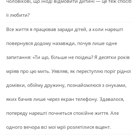
чоловікові, що іноді відмовити дитині — це теж спосіб
її любити?
Все життя я працював заради дітей, а коли нарешті
повернувся додому назавжди, почув лише одне
запитання: «Ти що, більше не поїдеш? Я десятки років
мріяв про цю мить. Уявляв, як переступлю поріг рідної
домівки, обійму дружину, познайомлюся з онуками,
яких бачив лише через екран телефону. Здавалося,
попереду нарешті почнеться спокійне життя. Але
одного вечора всі мої мрії розлетілися вщент.