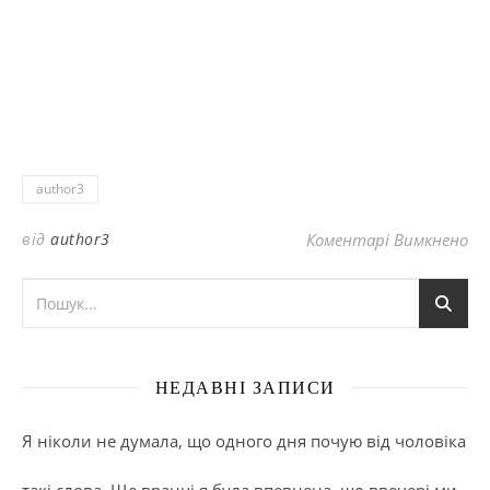
author3
до
від
author3
Коментарі Вимкнено
НЕДАВНІ ЗАПИСИ
Я ніколи не думала, що одного дня почую від чоловіка
такі слова. Ще вранці я була впевнена, що ввечері ми