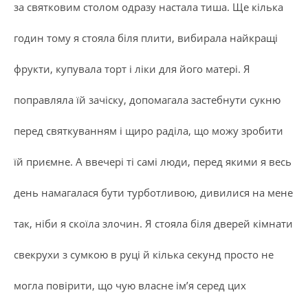
за святковим столом одразу настала тиша. Ще кілька
годин тому я стояла біля плити, вибирала найкращі
фрукти, купувала торт і ліки для його матері. Я
поправляла їй зачіску, допомагала застебнути сукню
перед святкуванням і щиро раділа, що можу зробити
їй приємне. А ввечері ті самі люди, перед якими я весь
день намагалася бути турботливою, дивилися на мене
так, ніби я скоїла злочин. Я стояла біля дверей кімнати
свекрухи з сумкою в руці й кілька секунд просто не
могла повірити, що чую власне ім’я серед цих