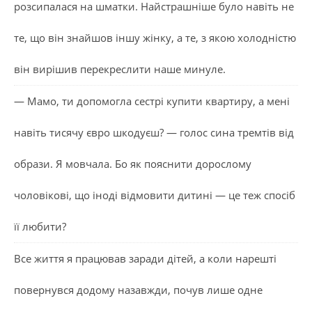
розсипалася на шматки. Найстрашніше було навіть не
те, що він знайшов іншу жінку, а те, з якою холодністю
він вирішив перекреслити наше минуле.
— Мамо, ти допомогла сестрі купити квартиру, а мені
навіть тисячу євро шкодуєш? — голос сина тремтів від
образи. Я мовчала. Бо як пояснити дорослому
чоловікові, що іноді відмовити дитині — це теж спосіб
її любити?
Все життя я працював заради дітей, а коли нарешті
повернувся додому назавжди, почув лише одне