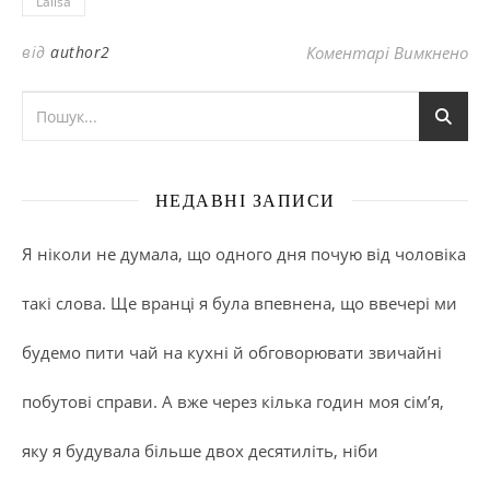
Lalisa
до
від
author2
Коментарі Вимкнено
НЕДАВНІ ЗАПИСИ
Я ніколи не думала, що одного дня почую від чоловіка
такі слова. Ще вранці я була впевнена, що ввечері ми
будемо пити чай на кухні й обговорювати звичайні
побутові справи. А вже через кілька годин моя сім’я,
яку я будувала більше двох десятиліть, ніби