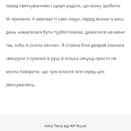
перед святкуванням і щиро раділа, що можу зробити
їй приємне. А ввечері ті самі люди, перед якими я весь
день намагалася бути турботливою, дивилися на мене
так, ніби я скоїла злочин. Я стояла біля дверей кімнати
свекрухи з сумкою в руці й кілька секунд просто не
могла повірити, що чую власне ім’я серед цих
звинувачень.
Ashe Тема від
WP Royal
.