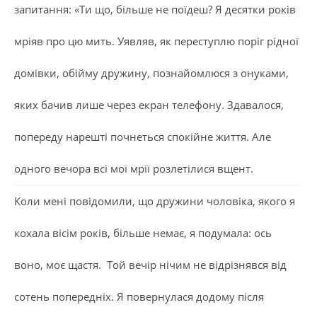
запитання: «Ти що, більше не поїдеш? Я десятки років
мріяв про цю мить. Уявляв, як переступлю поріг рідної
домівки, обійму дружину, познайомлюся з онуками,
яких бачив лише через екран телефону. Здавалося,
попереду нарешті почнеться спокійне життя. Але
одного вечора всі мої мрії розлетілися вщент.
Коли мені повідомили, що дружини чоловіка, якого я
кохала вісім років, більше немає, я подумала: ось
воно, моє щастя. Той вечір нічим не відрізнявся від
сотень попередніх. Я повернулася додому після