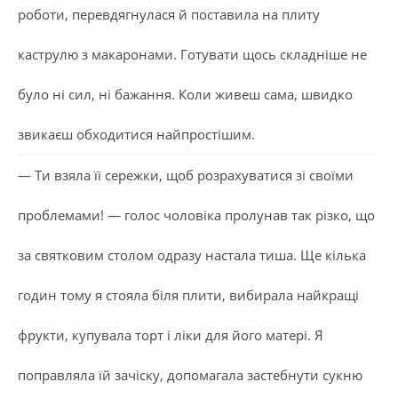
роботи, перевдягнулася й поставила на плиту
каструлю з макаронами. Готувати щось складніше не
було ні сил, ні бажання. Коли живеш сама, швидко
звикаєш обходитися найпростішим.
— Ти взяла її сережки, щоб розрахуватися зі своїми
проблемами! — голос чоловіка пролунав так різко, що
за святковим столом одразу настала тиша. Ще кілька
годин тому я стояла біля плити, вибирала найкращі
фрукти, купувала торт і ліки для його матері. Я
поправляла їй зачіску, допомагала застебнути сукню