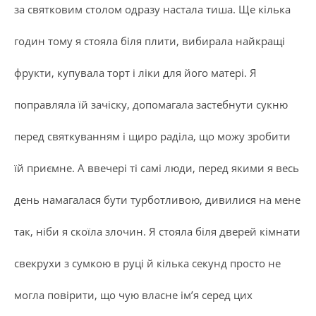
за святковим столом одразу настала тиша. Ще кілька
годин тому я стояла біля плити, вибирала найкращі
фрукти, купувала торт і ліки для його матері. Я
поправляла їй зачіску, допомагала застебнути сукню
перед святкуванням і щиро раділа, що можу зробити
їй приємне. А ввечері ті самі люди, перед якими я весь
день намагалася бути турботливою, дивилися на мене
так, ніби я скоїла злочин. Я стояла біля дверей кімнати
свекрухи з сумкою в руці й кілька секунд просто не
могла повірити, що чую власне ім’я серед цих