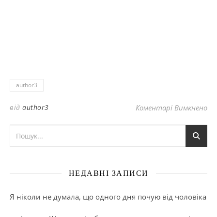
author3
до
від
author3
Коментарі Вимкнено
НЕДАВНІ ЗАПИСИ
Я ніколи не думала, що одного дня почую від чоловіка