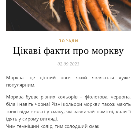
ПОРАДИ
Цікаві факти про моркву
02.09.2023
Морква- це цінний овоч який являється дуже
популярним.
Морква буває різних кольорів – фіолетова, червона,
біла і навіть чорна! Різні кольори моркви також мають
тонкі відмінності у смаку, які зазвичай помітні, коли її
їдять у сирому вигляді.
Чим темніший колір, тим солодший смак.