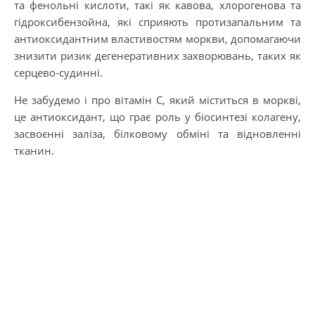
та фенольні кислоти, такі як кавова, хлорогенова та
гідроксибензойна, які сприяють протизапальним та
антиоксидантним властивостям моркви, допомагаючи
знизити ризик дегенеративних захворювань, таких як
серцево-судинні.
Не забудемо і про вітамін С, який міститься в моркві,
це антиоксидант, що грає роль у біосинтезі колагену,
засвоєнні заліза, білковому обміні та відновленні
тканин.