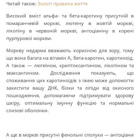
Читай також:
Золоті правила життя
Високий вміст альфа- та бета-каротину присутній в
помаранчевій моркві, лютеїну в жовтій моркві,
лікопіну в червоній моркві, антоціаніну в корені
пурпурової моркви.
Моркву недарма вважають корисною для зору, тому
що вона багата на вітамін А, бета-каротин, каротиноїд.
А також — лютеїном, криптоксантином, лікопіном та
зеаксантином. Дослідження показують, що
споживання цих каротиноїдів з їжею може допомогти
захистити вашу ДНК, білки та ліпіди від окисного
пошкодження, допомагаючи підтримувати здорову
шкіру, оптимальну імунну функцію та нормальні
слизові оболонки.
А ще в моркві присутні фенольні сполуки — антоціани