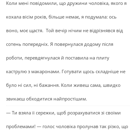
Коли мені повідомили, що дружини чоловіка, якого я
кохала вісім років, більше немає, я подумала: ось
воно, моє щастя. Той вечір нічим не відрізнявся від
сотень попередніх. Я повернулася додому після
роботи, перевдягнулася й поставила на плиту
каструлю з макаронами. Готувати щось складніше не
було ні сил, ні бажання. Коли живеш сама, швидко
звикаєш обходитися найпростішим.
— Ти взяла її сережки, щоб розрахуватися зі своїми
проблемами! — голос чоловіка пролунав так різко, що