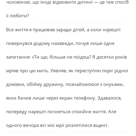
чоловікові, що іноді відмовити дитині — це теж спосіб
її любити?
Все життя я працював заради дітей, а коли нарешті
повернувся додому назавжди, почув лише одне
запитання: «Ти що, більше не поїдеш? Я десятки років
мріяв про цю мить. Уявляв, як переступлю поріг рідної
домівки, обійму дружину, познайомлюся з онуками,
яких бачив лише через екран телефону. Здавалося,
попереду нарешті почнеться спокійне життя. Але
одного вечора всі мої мрії розлетілися вщент.