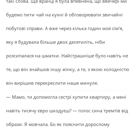
такі слова. Ще вранці я була впевнена, що ввечері ми
будемо пити чай на кухні й обговорювати звичайні
побутові справи. А вже через кілька годин моя сім’я,
яку я будувала більше двох десятиліть, ніби
розсипалася на шматки. Найстрашніше було навіть не
те, що він знайшов іншу жінку, а те, з якою холодністю
він вирішив перекреслити наше минуле.
— Мамо, ти допомогла сестрі купити квартиру, а мені
навіть тисячу євро шкодуєш? — голос сина тремтів від
образи. Я мовчала. Бо як пояснити дорослому