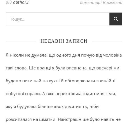
до
від
author3
Коментарі Вимкнено
НЕДАВНІ ЗАПИСИ
Я ніколи не думала, що одного дня почую від чоловіка
такі слова. Ще вранці я була впевнена, що ввечері ми
будемо пити чай на кухні й обговорювати звичайні
побутові справи. А вже через кілька годин моя сім’я,
яку я будувала більше двох десятиліть, ніби
розсипалася на шматки. Найстрашніше було навіть не