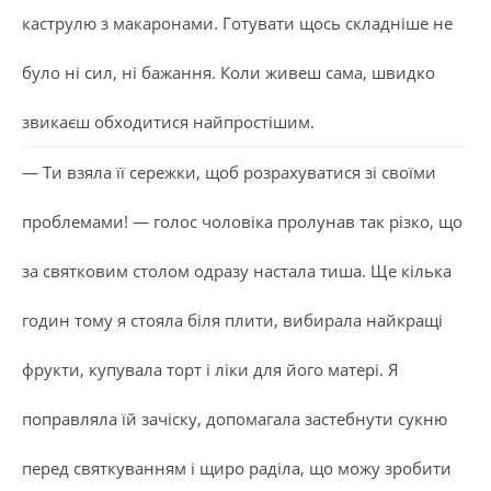
каструлю з макаронами. Готувати щось складніше не
було ні сил, ні бажання. Коли живеш сама, швидко
звикаєш обходитися найпростішим.
— Ти взяла її сережки, щоб розрахуватися зі своїми
проблемами! — голос чоловіка пролунав так різко, що
за святковим столом одразу настала тиша. Ще кілька
годин тому я стояла біля плити, вибирала найкращі
фрукти, купувала торт і ліки для його матері. Я
поправляла їй зачіску, допомагала застебнути сукню
перед святкуванням і щиро раділа, що можу зробити