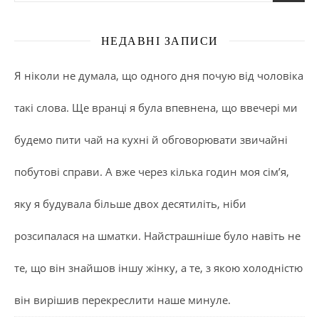
НЕДАВНІ ЗАПИСИ
Я ніколи не думала, що одного дня почую від чоловіка
такі слова. Ще вранці я була впевнена, що ввечері ми
будемо пити чай на кухні й обговорювати звичайні
побутові справи. А вже через кілька годин моя сім’я,
яку я будувала більше двох десятиліть, ніби
розсипалася на шматки. Найстрашніше було навіть не
те, що він знайшов іншу жінку, а те, з якою холодністю
він вирішив перекреслити наше минуле.