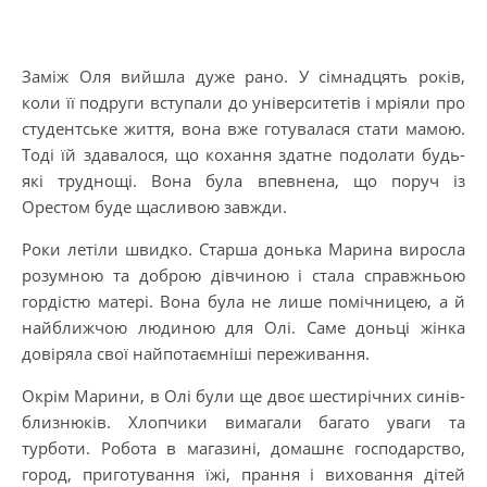
Заміж Оля вийшла дуже рано. У сімнадцять років,
коли її подруги вступали до університетів і мріяли про
студентське життя, вона вже готувалася стати мамою.
Тоді їй здавалося, що кохання здатне подолати будь-
які труднощі. Вона була впевнена, що поруч із
Орестом буде щасливою завжди.
Роки летіли швидко. Старша донька Марина виросла
розумною та доброю дівчиною і стала справжньою
гордістю матері. Вона була не лише помічницею, а й
найближчою людиною для Олі. Саме доньці жінка
довіряла свої найпотаємніші переживання.
Окрім Марини, в Олі були ще двоє шестирічних синів-
близнюків. Хлопчики вимагали багато уваги та
турботи. Робота в магазині, домашнє господарство,
город, приготування їжі, прання і виховання дітей