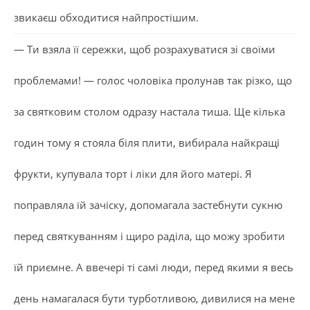
звикаєш обходитися найпростішим.
— Ти взяла її сережки, щоб розрахуватися зі своїми
проблемами! — голос чоловіка пролунав так різко, що
за святковим столом одразу настала тиша. Ще кілька
годин тому я стояла біля плити, вибирала найкращі
фрукти, купувала торт і ліки для його матері. Я
поправляла їй зачіску, допомагала застебнути сукню
перед святкуванням і щиро раділа, що можу зробити
їй приємне. А ввечері ті самі люди, перед якими я весь
день намагалася бути турботливою, дивилися на мене