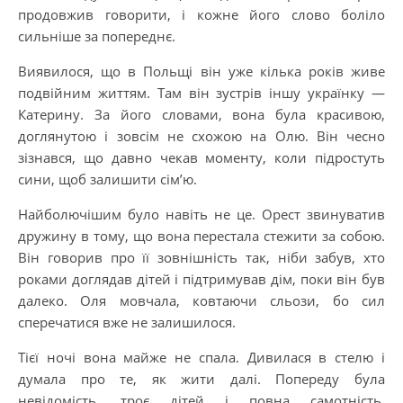
продовжив говорити, і кожне його слово боліло
сильніше за попереднє.
Виявилося, що в Польщі він уже кілька років живе
подвійним життям. Там він зустрів іншу українку —
Катерину. За його словами, вона була красивою,
доглянутою і зовсім не схожою на Олю. Він чесно
зізнався, що давно чекав моменту, коли підростуть
сини, щоб залишити сім’ю.
Найболючішим було навіть не це. Орест звинуватив
дружину в тому, що вона перестала стежити за собою.
Він говорив про її зовнішність так, ніби забув, хто
роками доглядав дітей і підтримував дім, поки він був
далеко. Оля мовчала, ковтаючи сльози, бо сил
сперечатися вже не залишилося.
Тієї ночі вона майже не спала. Дивилася в стелю і
думала про те, як жити далі. Попереду була
невідомість, троє дітей і повна самотність.