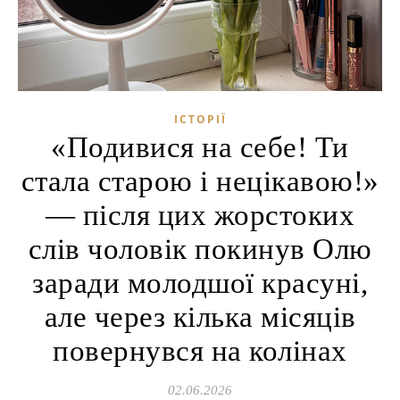
ІСТОРІЇ
«Подивися на себе! Ти
стала старою і нецікавою!»
— після цих жорстоких
слів чоловік покинув Олю
заради молодшої красуні,
але через кілька місяців
повернувся на колінах
02.06.2026