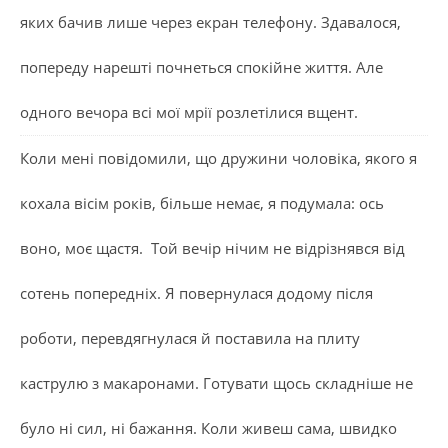
яких бачив лише через екран телефону. Здавалося,
попереду нарешті почнеться спокійне життя. Але
одного вечора всі мої мрії розлетілися вщент.
Коли мені повідомили, що дружини чоловіка, якого я
кохала вісім років, більше немає, я подумала: ось
воно, моє щастя. Той вечір нічим не відрізнявся від
сотень попередніх. Я повернулася додому після
роботи, перевдягнулася й поставила на плиту
каструлю з макаронами. Готувати щось складніше не
було ні сил, ні бажання. Коли живеш сама, швидко