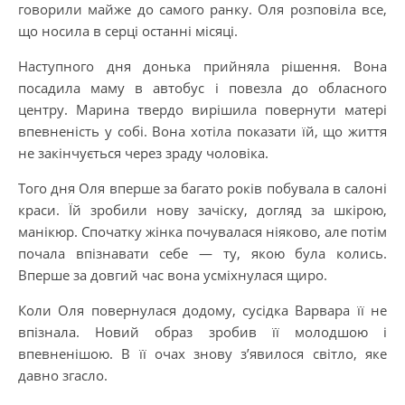
говорили майже до самого ранку. Оля розповіла все,
що носила в серці останні місяці.
Наступного дня донька прийняла рішення. Вона
посадила маму в автобус і повезла до обласного
центру. Марина твердо вирішила повернути матері
впевненість у собі. Вона хотіла показати їй, що життя
не закінчується через зраду чоловіка.
Того дня Оля вперше за багато років побувала в салоні
краси. Їй зробили нову зачіску, догляд за шкірою,
манікюр. Спочатку жінка почувалася ніяково, але потім
почала впізнавати себе — ту, якою була колись.
Вперше за довгий час вона усміхнулася щиро.
Коли Оля повернулася додому, сусідка Варвара її не
впізнала. Новий образ зробив її молодшою і
впевненішою. В її очах знову з’явилося світло, яке
давно згасло.