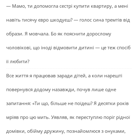
— Мамо, ти допомогла сестрі купити квартиру, а мені
навіть тисячу євро шкодуєш? — голос сина тремтів від
образи. Я мовчала. Бо як пояснити дорослому
чоловікові, що іноді відмовити дитині — це теж спосіб
її любити?
Все життя я працював заради дітей, а коли нарешті
повернувся додому назавжди, почув лише одне
запитання: «Ти що, більше не поїдеш? Я десятки років
мріяв про цю мить. Уявляв, як переступлю поріг рідної
домівки, обійму дружину, познайомлюся з онуками,