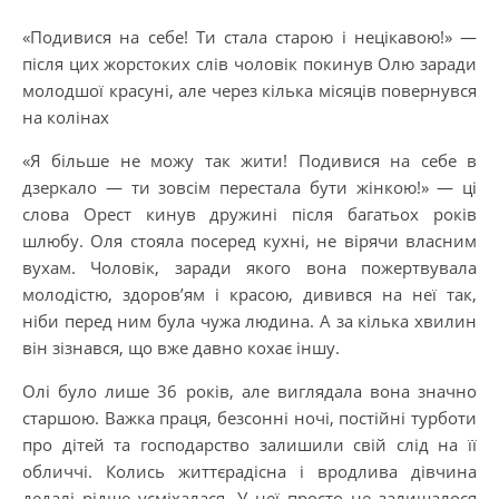
«Подивися на себе! Ти стала старою і нецікавою!» —
після цих жорстоких слів чоловік покинув Олю заради
молодшої красуні, але через кілька місяців повернувся
на колінах
«Я більше не можу так жити! Подивися на себе в
дзеркало — ти зовсім перестала бути жінкою!» — ці
слова Орест кинув дружині після багатьох років
шлюбу. Оля стояла посеред кухні, не вірячи власним
вухам. Чоловік, заради якого вона пожертвувала
молодістю, здоров’ям і красою, дивився на неї так,
ніби перед ним була чужа людина. А за кілька хвилин
він зізнався, що вже давно кохає іншу.
Олі було лише 36 років, але виглядала вона значно
старшою. Важка праця, безсонні ночі, постійні турботи
про дітей та господарство залишили свій слід на її
обличчі. Колись життєрадісна і вродлива дівчина
дедалі рідше усміхалася. У неї просто не залишалося