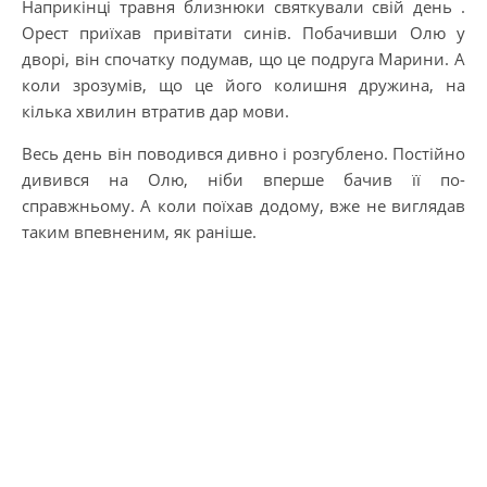
Наприкінці травня близнюки святкували свій день .
Орест приїхав привітати синів. Побачивши Олю у
дворі, він спочатку подумав, що це подруга Марини. А
коли зрозумів, що це його колишня дружина, на
кілька хвилин втратив дар мови.
Весь день він поводився дивно і розгублено. Постійно
дивився на Олю, ніби вперше бачив її по-
справжньому. А коли поїхав додому, вже не виглядав
таким впевненим, як раніше.