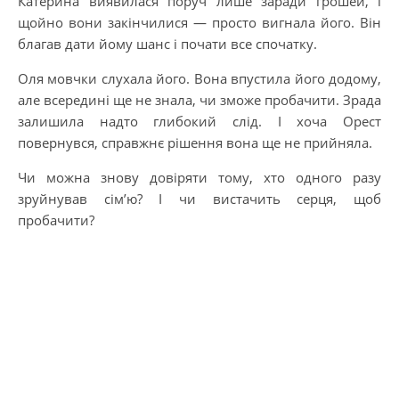
Катерина виявилася поруч лише заради грошей, і
щойно вони закінчилися — просто вигнала його. Він
благав дати йому шанс і почати все спочатку.
Оля мовчки слухала його. Вона впустила його додому,
але всередині ще не знала, чи зможе пробачити. Зрада
залишила надто глибокий слід. І хоча Орест
повернувся, справжнє рішення вона ще не прийняла.
Чи можна знову довіряти тому, хто одного разу
зруйнував сім’ю? І чи вистачить серця, щоб
пробачити?