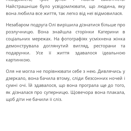
Найстрашніше було усвідомлювати, що людина, яку
вона любила все життя, так легко від неї відмовилася.
Незабаром подруга Олі вирішила дізнатися більше про
розлучницю. Вона знайшла сторінки Катерини в
соціальних мережах. На фотографіях усміхнена жінка
демонструвала доглянутий вигляд, ресторани та
подарунки. Усе її життя здавалося ідеальною
картинкою.
Оля не могла не порівнювати себе з нею. Дивлячись у
дзеркало, вона бачила втому, сліди безсонних ночей і
сумні очі. Їй здавалося, що вона програла ще до того,
як дізналася про суперницю. Щовечора вона плакала,
щоб діти не бачили її сліз.