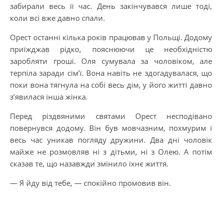
забирали весь її час. День закінчувався лише тоді,
коли всі вже давно спали.
Орест останні кілька років працював у Польщі. Додому
приїжджав рідко, пояснюючи це необхідністю
заробляти гроші. Оля сумувала за чоловіком, але
терпіла заради сім’ї. Вона навіть не здогадувалася, що
поки вона тягнула на собі весь дім, у його житті давно
з’явилася інша жінка.
Перед різдвяними святами Орест несподівано
повернувся додому. Він був мовчазним, похмурим і
весь час уникав погляду дружини. Два дні чоловік
майже не розмовляв ні з дітьми, ні з Олею. А потім
сказав те, що назавжди змінило їхнє життя.
— Я йду від тебе, — спокійно промовив він.