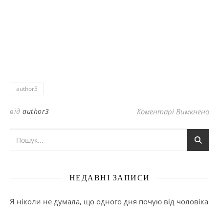
author3
до
від
author3
Коментарі Вимкнено
НЕДАВНІ ЗАПИСИ
Я ніколи не думала, що одного дня почую від чоловіка