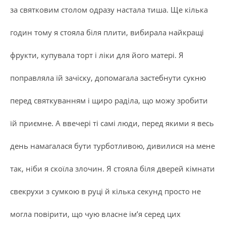
за святковим столом одразу настала тиша. Ще кілька
годин тому я стояла біля плити, вибирала найкращі
фрукти, купувала торт і ліки для його матері. Я
поправляла їй зачіску, допомагала застебнути сукню
перед святкуванням і щиро раділа, що можу зробити
їй приємне. А ввечері ті самі люди, перед якими я весь
день намагалася бути турботливою, дивилися на мене
так, ніби я скоїла злочин. Я стояла біля дверей кімнати
свекрухи з сумкою в руці й кілька секунд просто не
могла повірити, що чую власне ім’я серед цих