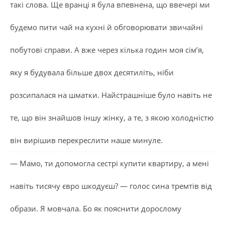
такі слова. Ще вранці я була впевнена, що ввечері ми
будемо пити чай на кухні й обговорювати звичайні
побутові справи. А вже через кілька годин моя сім’я,
яку я будувала більше двох десятиліть, ніби
розсипалася на шматки. Найстрашніше було навіть не
те, що він знайшов іншу жінку, а те, з якою холодністю
він вирішив перекреслити наше минуле.
— Мамо, ти допомогла сестрі купити квартиру, а мені
навіть тисячу євро шкодуєш? — голос сина тремтів від
образи. Я мовчала. Бо як пояснити дорослому