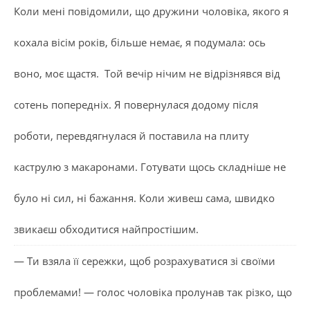
Коли мені повідомили, що дружини чоловіка, якого я
кохала вісім років, більше немає, я подумала: ось
воно, моє щастя. Той вечір нічим не відрізнявся від
сотень попередніх. Я повернулася додому після
роботи, перевдягнулася й поставила на плиту
каструлю з макаронами. Готувати щось складніше не
було ні сил, ні бажання. Коли живеш сама, швидко
звикаєш обходитися найпростішим.
— Ти взяла її сережки, щоб розрахуватися зі своїми
проблемами! — голос чоловіка пролунав так різко, що