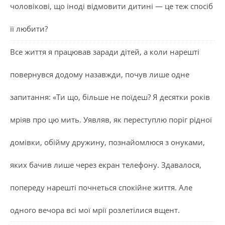
чоловікові, що іноді відмовити дитині — це теж спосіб
її любити?
Все життя я працював заради дітей, а коли нарешті
повернувся додому назавжди, почув лише одне
запитання: «Ти що, більше не поїдеш? Я десятки років
мріяв про цю мить. Уявляв, як переступлю поріг рідної
домівки, обійму дружину, познайомлюся з онуками,
яких бачив лише через екран телефону. Здавалося,
попереду нарешті почнеться спокійне життя. Але
одного вечора всі мої мрії розлетілися вщент.