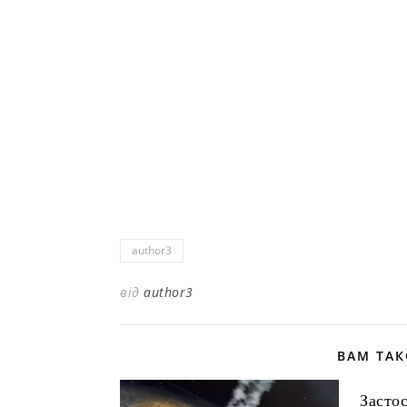
author3
від
author3
ВАМ ТА
Засто