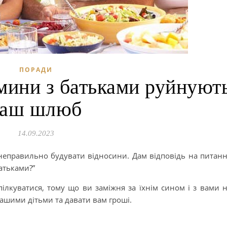
ПОРАДИ
мини з батьками руйнуют
ваш шлюб
14.09.2023
еправильно будувати відносини. Дам відповідь на питан
атьками?”
ілкуватися, тому що ви заміжня за їхнім сином і з вами 
 вашими дітьми та давати вам гроші.