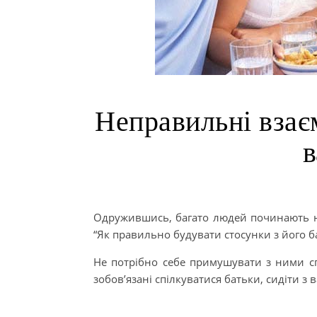
Неправильні взає
Одружившись, багато людей починають н
“Як правильно будувати стосунки з його б
Не потрібно себе примушувати з ними сп
зобов’язані спілкуватися батьки, сидіти з