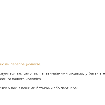
 що ви перепрацьовуєте.
овуються так само, як і зі звичайними людьми, у батьків 
аги за вашого чоловіка.
сунки у вас із вашими батьками або партнера?