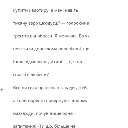
купити квартиру, а мені навіть
тисячу євро шкодуєш? — голос сина
тремтів від образи. Я мовчала. Бо як
пояснити дорослому чоловікові, що
іноді відмовити дитині — це теж
спосіб її любити?
Все життя я працював заради дітей,
не
а коли нарешті повернувся додому
назавжди, почув лише одне
запитання: «Ти що, більше не