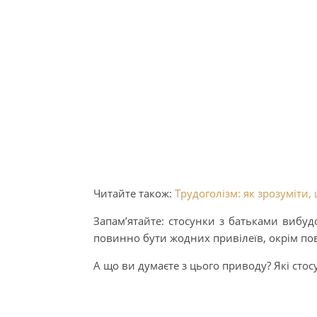
Читайте також:
Трудоголізм: як зрозуміти,
Запам’ятайте: стосунки з батьками вибуд
повинно бути жодних привілеїв, окрім пов
А що ви думаєте з цього приводу? Які сто