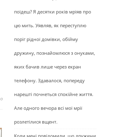
поїдеш? Я десятки років мріяв про
цю мить. Уявляв, як переступлю
поріг рідної домівки, обійму
дружину, познайомлюся з онуками,
яких бачив лише через екран
телефону. Здавалося, попереду
нарешті почнеться спокійне життя.
до Неправильні взаємини з батьками руйнують ваш шлюб
но
Але одного вечора всі мої мрії
розлетілися вщент.
Коли мені повідомили, що дружини