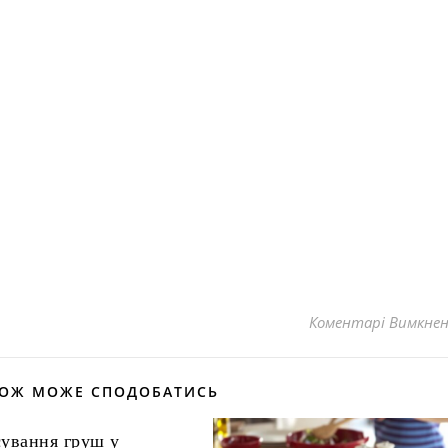
Коментарі Вимкне
КОЖ МОЖЕ СПОДОБАТИСЬ
сування груш у