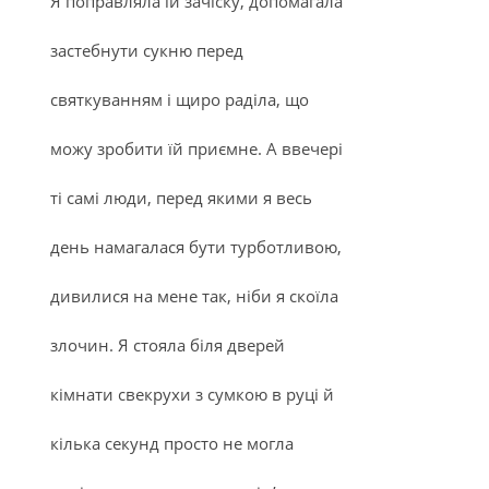
Я поправляла їй зачіску, допомагала
застебнути сукню перед
святкуванням і щиро раділа, що
можу зробити їй приємне. А ввечері
ті самі люди, перед якими я весь
день намагалася бути турботливою,
дивилися на мене так, ніби я скоїла
злочин. Я стояла біля дверей
кімнати свекрухи з сумкою в руці й
кілька секунд просто не могла