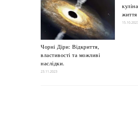
куліна
життя
15.10.202
Чорні Діри: Відкриття,
властивості та можливі
наслідки.
23.11.2023