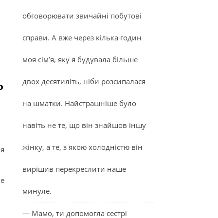
обговорювати звичайні побутові
справи. А вже через кілька годин
моя сім’я, яку я будувала більше
ь
двох десятиліть, ніби розсипалася
на шматки. Найстрашніше було
навіть не те, що він знайшов іншу
жінку, а те, з якою холодністю він
ня
вирішив перекреслити наше
не
минуле.
— Мамо, ти допомогла сестрі