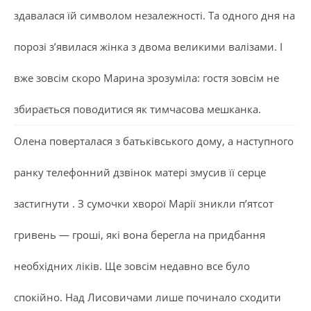
здавалася їй символом незалежності. Та одного дня на
порозі з’явилася жінка з двома великими валізами. І
вже зовсім скоро Марина зрозуміла: гостя зовсім не
збирається поводитися як тимчасова мешканка.
Олена поверталася з батьківського дому, а наступного
ранку телефонний дзвінок матері змусив її серце
застигнути . З сумочки хворої Марії зникли п’ятсот
гривень — гроші, які вона берегла на придбання
необхідних ліків. Ще зовсім недавно все було
спокійно. Над Лисовичами лише починало сходити