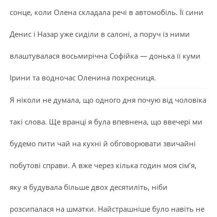
сонце, коли Олена складала речі в автомобіль. Її сини
Денис і Назар уже сиділи в салоні, а поруч із ними
влаштувалася восьмирічна Софійка — донька її куми
Ірини та водночас Оленина похресниця.
Я ніколи не думала, що одного дня почую від чоловіка
такі слова. Ще вранці я була впевнена, що ввечері ми
будемо пити чай на кухні й обговорювати звичайні
побутові справи. А вже через кілька годин моя сім’я,
яку я будувала більше двох десятиліть, ніби
розсипалася на шматки. Найстрашніше було навіть не