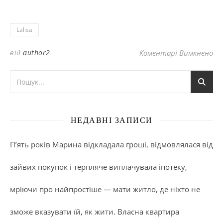
Lalisa
до
від
author2
Коментарі Вимкнено
НЕДАВНІ ЗАПИСИ
П’ять років Марина відкладала гроші, відмовлялася від
зайвих покупок і терпляче виплачувала іпотеку,
мріючи про найпростіше — мати житло, де ніхто не
зможе вказувати їй, як жити. Власна квартира