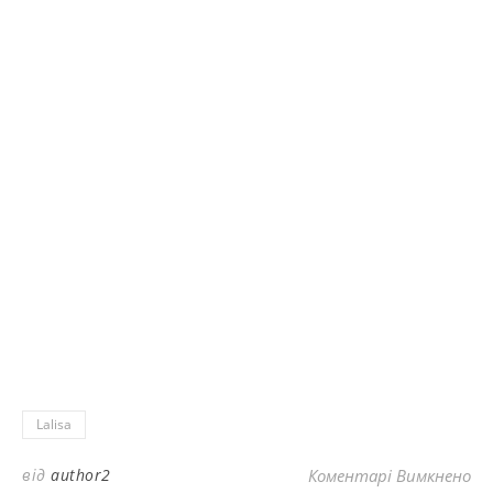
Lalisa
до
від
author2
Коментарі Вимкнено