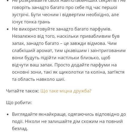
говоріть занадто багато про себе під час першої
зустрічі. Бути чесним і відвертим необхідно, але
існує тонка грань
Не використовуйте занадто багато парфумів.
Незалежно від того, наскільки привабливим був
запах, занадто багато – це завжди відмова. Чим
слабкіший аромат, тим цікавішим і заінтригованим
вони будуть підійти настільки близько, щоб
відчути ваш запах. Просто додайте парфуми на
основні зони, такі як щиколотки та коліна, зап’ястя
та область навколо шиї.
Читайте також:
Що таке міцна дружба?
Що робити:
Виглядайте якнайкраще, одягаючись відповідно до
події. Ніколи не залишайте дім схожим на повний
безлад.