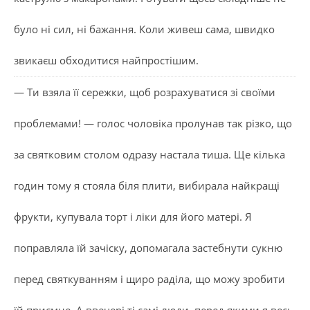
було ні сил, ні бажання. Коли живеш сама, швидко
звикаєш обходитися найпростішим.
— Ти взяла її сережки, щоб розрахуватися зі своїми
проблемами! — голос чоловіка пролунав так різко, що
за святковим столом одразу настала тиша. Ще кілька
годин тому я стояла біля плити, вибирала найкращі
фрукти, купувала торт і ліки для його матері. Я
поправляла їй зачіску, допомагала застебнути сукню
перед святкуванням і щиро раділа, що можу зробити
їй приємне. А ввечері ті самі люди, перед якими я весь