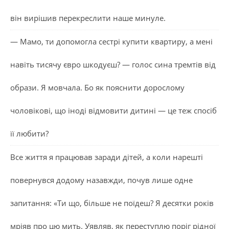
він вирішив перекреслити наше минуле.
— Мамо, ти допомогла сестрі купити квартиру, а мені
навіть тисячу євро шкодуєш? — голос сина тремтів від
образи. Я мовчала. Бо як пояснити дорослому
чоловікові, що іноді відмовити дитині — це теж спосіб
її любити?
Все життя я працював заради дітей, а коли нарешті
повернувся додому назавжди, почув лише одне
запитання: «Ти що, більше не поїдеш? Я десятки років
мріяв про цю мить. Уявляв, як переступлю поріг рідної