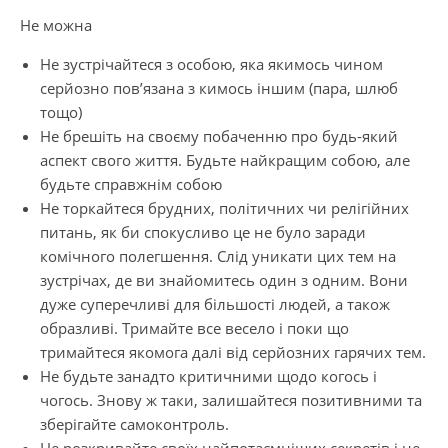
Не можна
Не зустрічайтеся з особою, яка якимось чином
серйозно пов’язана з кимось іншим (пара, шлюб
тощо)
Не брешіть на своєму побаченню про будь-який
аспект свого життя. Будьте найкращим собою, але
будьте справжнім собою
Не торкайтеся брудних, політичних чи релігійних
питань, як би спокусливо це не було заради
комічного полегшення. Слід уникати цих тем на
зустрічах, де ви знайомитесь один з одним. Вони
дуже суперечливі для більшості людей, а також
образливі. Тримайте все весело і поки що
тримайтеся якомога далі від серйозних гарячих тем.
Не будьте занадто критичними щодо когось і
чогось. Знову ж таки, залишайтеся позитивними та
зберігайте самоконтроль.
Не розкривайте своїх найпотаємніших секретів і не