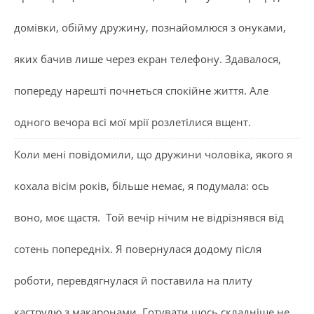
домівки, обійму дружину, познайомлюся з онуками,
яких бачив лише через екран телефону. Здавалося,
попереду нарешті почнеться спокійне життя. Але
одного вечора всі мої мрії розлетілися вщент.
Коли мені повідомили, що дружини чоловіка, якого я
кохала вісім років, більше немає, я подумала: ось
воно, моє щастя. Той вечір нічим не відрізнявся від
сотень попередніх. Я повернулася додому після
роботи, перевдягнулася й поставила на плиту
каструлю з макаронами. Готувати щось складніше не