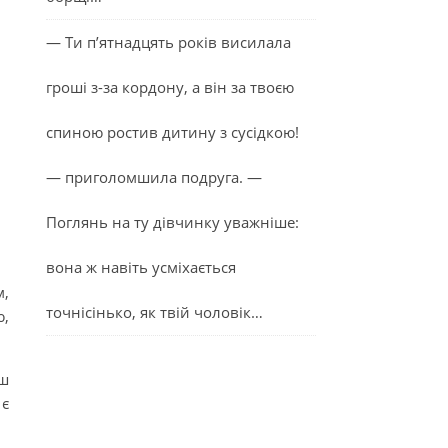
— Ти п’ятнадцять років висилала
гроші з-за кордону, а він за твоєю
спиною ростив дитину з сусідкою!
— приголомшила подруга. —
Поглянь на ту дівчинку уважніше:
вона ж навіть усміхається
м,
точнісінько, як твій чоловік…
ю,
ьш
 є