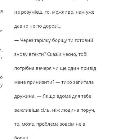
ня
не розумієш, то, можливо, нам уже
давно не по дорозі…
ти
— Через тарілку борщу ти готовий
и.
знову втекти? Скажи чесно, тобі
их
потрібна вечеря чи ще один привід
що
мене принизити? — тихо запитала
ву
дружина. — Якщо вдома для тебе
важливіша сіль, ніж людина поруч,
то, може, проблема зовсім не в
борщі…