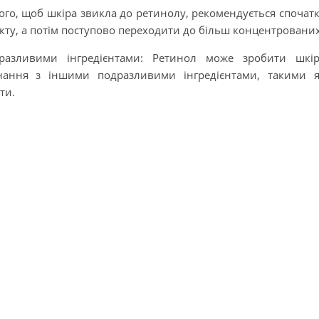
ого, щоб шкіра звикла до ретинолу, рекомендується спочат
ту, а потім поступово переходити до більш концентрованих
азливими інгредієнтами: Ретинол може зробити шкір
нання з іншими подразливими інгредієнтами, такими 
ти.