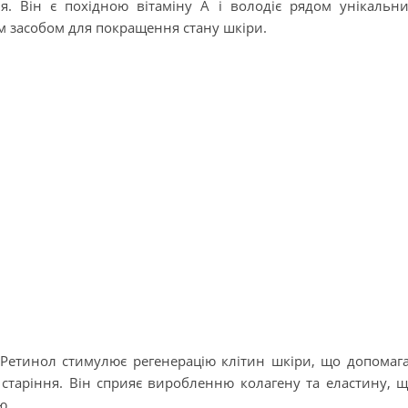
я. Він є похідною вітаміну А і володіє рядом унікальн
им засобом для покращення стану шкіри.
 Ретинол стимулює регенерацію клітин шкіри, що допомаг
 старіння. Він сприяє виробленню колагену та еластину, 
ю.