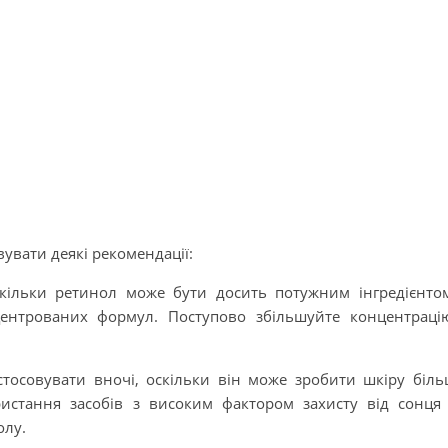
увати деякі рекомендації:
скільки ретинол може бути досить потужним інгредієнто
ентрованих формул. Поступово збільшуйте концентраці
стосовувати вночі, оскільки він може зробити шкіру біл
истання засобів з високим фактором захисту від сонця
олу.