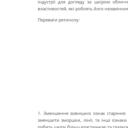
індустрії для догляду за шкірою обличч
властивостей, які роблять його незамінн
Переваги ретинолу:
1. Зменшення зовнішніх ознак старіння:
зменшити зморшки, лінії, та інші ознаки
робить шкіру більш еластичною та гладко