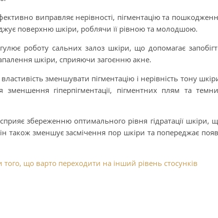
фективно виправляє нерівності, пігментацію та пошкоджен
ладжує поверхню шкіри, роблячи її рівною та молодшою.
улює роботу сальних залоз шкіри, що допомагає запобіг
запалення шкіри, сприяючи загоєнню акне.
властивість зменшувати пігментацію і нерівність тону шкір
 зменшення гіперпігментації, пігментних плям та темн
сприяє збереженню оптимального рівня гідратації шкіри, 
Він також зменшує засмічення пор шкіри та попереджає поя
 того, що варто переходити на інший рівень стосунків