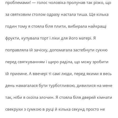
проблемами! — голос чоловіка пролунав так різко, що
за святковим столом одразу настала тиша. Ще кілька
годин тому я стояла біля плити, вибирала найкращі
фрукти, купувала торт і ліки для його матері. Я
поправляла їй зачіску, допомагала застебнути сукню
перед святкуванням і щиро раділа, що можу зробити
їй приємне. А ввечері ті самі люди, перед якими я весь
день намагалася бути турботливою, дивилися на мене
так, ніби я скоїла злочин. Я стояла біля дверей кімнати
свекрухи з сумкою в руці й кілька секунд просто не