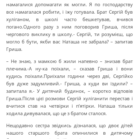
намагалися допомагати як могли. Я по господарству
все намагалася робити, і їжу готувала. Брат Сергій був
хуліганом, в школі часто бешкетував, вчився
погано.Одного разу з ним поговорив Гриша, після
чергового виклику в школу.- Сергій, ти розумієш, що
могло б бути, якби вас Наташа не забрала? – запитав
Гриша.
– Не знаю, з мамкою б жили напевно – знизав брат
плечима.-А ну-ка поїхали, – сказав Гриша і вони
кудись поїхали.Приїхали години через дві, Сергійко
був дуже задумливий.- Гриша, а куди ви їздили? –
запитала я.- У дитячий будинок, – коротко відповів
Гриша.Після цієї розмови Сергій хуліганити перестав і
вчитися став на четвірки і п’ятірки. Наташа тільки
ходила дивувалася, що це з братом сталося.
Нещодавно сестра звідкись дізналася, що двоє дітей
нашого старшого брата опинилися в дитячому