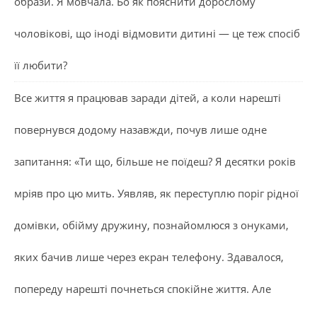
образи. Я мовчала. Бо як пояснити дорослому
чоловікові, що іноді відмовити дитині — це теж спосіб
її любити?
Все життя я працював заради дітей, а коли нарешті
повернувся додому назавжди, почув лише одне
запитання: «Ти що, більше не поїдеш? Я десятки років
мріяв про цю мить. Уявляв, як переступлю поріг рідної
домівки, обійму дружину, познайомлюся з онуками,
яких бачив лише через екран телефону. Здавалося,
попереду нарешті почнеться спокійне життя. Але