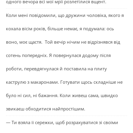
одного вечора всі мої мрії розлетілися вщент.
Коли мені повідомили, що дружини чоловіка, якого я
кохала вісім років, більше немає, я подумала: ось
воно, моє щастя. Той вечір нічим не відрізнявся від
сотень попередніх. Я повернулася додому після
роботи, перевдягнулася й поставила на плиту
каструлю з макаронами. Готувати щось складніше не
було ні сил, ні бажання. Коли живеш сама, швидко
звикаєш обходитися найпростішим.
— Ти взяла її сережки, щоб розрахуватися зі своїми