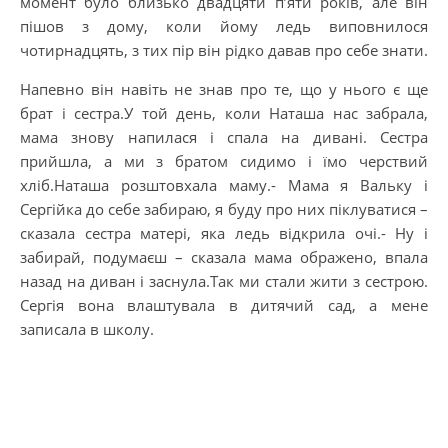
момент було близько двадцяти п’яти років, але він
пішов з дому, коли йому ледь виповнилося
чотирнадцять, з тих пір він рідко давав про себе знати.
Напевно він навіть не знав про те, що у нього є ще
брат і сестра.У той день, коли Наташа нас забрала,
мама знову напилася і спала на дивані. Сестра
прийшла, а ми з братом сидимо і їмо черствий
хліб.Наташа розштовхала маму.- Мама я Вальку і
Сергійка до себе забираю, я буду про них піклуватися –
сказала сестра матері, яка ледь відкрила очі.- Ну і
забирай, подумаєш – сказала мама ображено, впала
назад на диван і заснула.Так ми стали жити з сестрою.
Сергія вона влаштувала в дитячий сад, а мене
записала в школу.