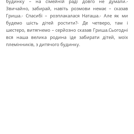
будинку – на сімейній раді довго не думали.-
Звичайно, забирай, навіть розмови немає – сказав
Гриша.- Спасибі – розплакалася Наташа.- Але як ми
будемо шість дітей ростити?- Де четверо, там і
шестеро, витягнемо – серйозно сказав Гриша.Сьогодні
вся наша велика родина їде забирати дітей, моїх
племінників, з дитячого будинку.