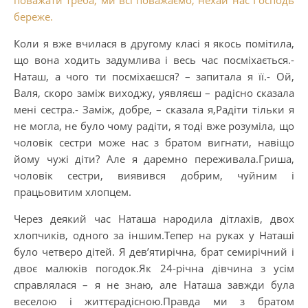
береже.
Коли я вже вчилася в другому класі я якось помітила,
що вона ходить задумлива і весь час посміхається.-
Наташ, а чого ти посміхаєшся? – запитала я її.- Ой,
Валя, скоро заміж виходжу, уявляєш – радісно сказала
мені сестра.- Заміж, добре, – сказала я,Радіти тільки я
не могла, не було чому радіти, я тоді вже розуміла, що
чоловік сестри може нас з братом вигнати, навіщо
йому чужі діти? Але я даремно переживала.Гриша,
чоловік сестри, виявився добрим, чуйним і
працьовитим хлопцем.
Через деякий час Наташа народила дітлахів, двох
хлопчиків, одного за іншим.Тепер на руках у Наташі
було четверо дітей. Я дев’ятирічна, брат семирічний і
двоє малюків погодок.Як 24-річна дівчина з усім
справлялася – я не знаю, але Наташа завжди була
веселою і життєрадісною.Правда ми з братом