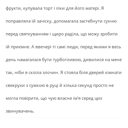
фрукти, купувала торт і ліки для його матері. Я
поправляла їй зачіску, допомагала застебнути сукню
перед святкуванням і щиро раділа, що можу зробити
їй приємне. А ввечері ті самі люди, перед якими я весь
день намагалася бути турботливою, дивилися на мене
так, ніби я скоїла злочин. Я стояла біля дверей кімнати
свекрухи з сумкою в руці й кілька секунд просто не
могла повірити, що чую власне ім’я серед цих
звинувачень.