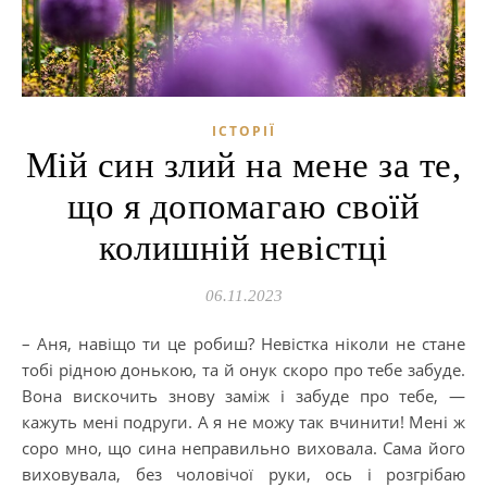
ІСТОРІЇ
Мій син злий на мене за те,
що я допомагаю своїй
колишній невістці
06.11.2023
– Аня, навіщо ти це робиш? Невістка ніколи не стане
тобі рідною донькою, та й онук скоро про тебе забуде.
Вона вискочить знову заміж і забуде про тебе, —
кажуть мені подруги. А я не можу так вчинити! Мені ж
соро мно, що сина неправильно виховала. Сама його
виховувала, без чоловічої руки, ось і розгрібаю