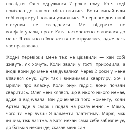
наслідки. Олег одружився 7 років тому. Катя тоді
приїхала до нашого міста вчитися. Вони винайняли
собі квартиру і почали уживатися. З першого дня наші
стосунки не складалися. Ми відкрито не
конфліктували, проте Катя насторожено ставилася до
мене. Я сильно в їхнє життя не втручалася, адже весь
час працювала.
Жодні перевірки мене теж не цікавили — хай собі
живуть, як хочуть. Коли звали у гості, приходила, а
іноді вони до мене навідувалися. Через 2 роки у мене
з’явився онук. Діти так і винаймали квартиру, хоч і
мріяли про власну. Коли онук підріс, вони почали
сваритись. Олег мені клявся, що в нього нікого немає,
адже я відчувала. Він дочекався того моменту, коли
Артем піде в садок і подав на розлучення. – Мамо,
чого ти нер вуєш? Я аліменти платитиму. Марія, між
іншим, теж вагітна, а Катя нехай сама себе забезпечує,
до батьків нехай їде, сказав мені син.