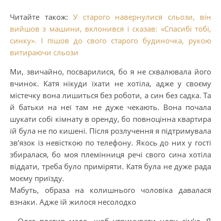
Читайте також:
У старого навернулися сльози, він
вийшов з машини, вклонився і сказав: «Спасибі тобі,
синку». І пішов до свого старого будиночка, рукою
витираючи сльози
Ми, звичайно, посварилися, бо я не схвалювала його
вчинок. Катя нікуди їхати не хотіла, адже у своєму
містечку вона лишиться без роботи, а син без садка. Та
й батьки на неї там не дуже чекають. Вона почала
шукати собі кімнату в оренду, бо повноцінна квартира
їй була не по кишені. Після розлучення я підтримувала
зв’язок із невісткою по телефону. Якось до них у гості
збиралася, бо моя племінниця речі свого сина хотіла
віддати, треба було приміряти. Катя була не дуже рада
моєму приїзду.
Мабуть, образа на колишнього чоловіка давалася
взнаки. Адже їй жилося несолодко