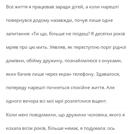
Все життя я працював заради дітей, а коли нарешті
повернувся додому назавжди, почув лише одне
запитання: «Ти що, більше не поїдеш? Я десятки років
мріяв про цю мить. Уявляв, як переступлю поріг рідної
домівки, обійму дружину, познайомлюся з онуками,
яких бачив лише через екран телефону. Здавалося,
попереду нарешті почнеться спокійне життя. Але
одного вечора всі мої мрії розлетілися вщент.
Коли мені повідомили, що дружини чоловіка, якого я
кохала вісім років, більше немає, я подумала: ось