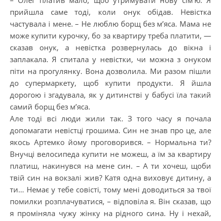
– Олег платив мало, щоб утримувати нову сім’ю. Я
прийшла саме тоді, коли онук обідав. Невістка
частувала і мене. – Не люблю борщ без м’яса. Мама не
може купити курочку, бо за квартиру треба платити, —
сказав онук, а невістка розвернулась до вікна і
заплакала. Я спитала у невістки, чи можна з онуком
піти на прогулянку. Вона дозволила. Ми разом пішли
до супермаркету, щоб купити продукти. Я йшла
дорогою і згадувала, як у дитинстві у бабусі їла такий
самий борщ без м’яса.
Але тоді всі люди жили так. З того часу я почала
допомагати невістці грошима. Син не знав про це, але
якось Артемко йому проговорився. – Нормальна ти?
Внучці велосипеда купити не можеш, а їм за квартиру
платиш, накинувся на мене син. – А ти хочеш, щоби
твій син на вокзалі жив? Катя одна виховує дитину, а
ти… Немає у тебе совісті, тому мені доводиться за твої
помилки розплачуватися, – відповіла я. Він сказав, що
я проміняла чужу жінку на рідного сина. Ну і нехай,