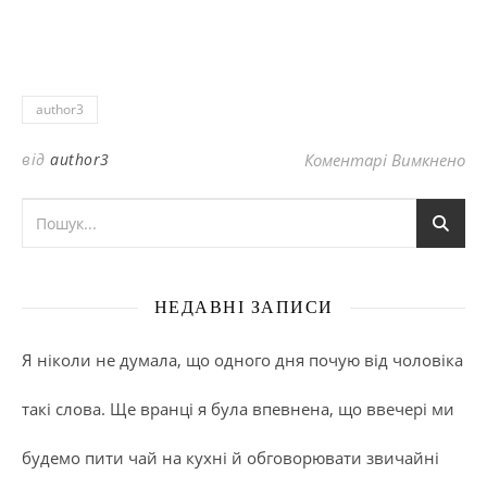
author3
до
від
author3
Коментарі Вимкнено
НЕДАВНІ ЗАПИСИ
Я ніколи не думала, що одного дня почую від чоловіка
такі слова. Ще вранці я була впевнена, що ввечері ми
будемо пити чай на кухні й обговорювати звичайні