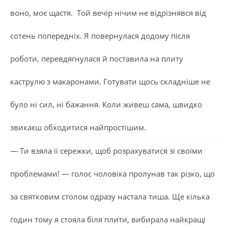
воно, моє щастя. Той вечір нічим не відрізнявся від
сотень попередніх. Я повернулася додому після
роботи, перевдягнулася й поставила на плиту
каструлю з макаронами. Готувати щось складніше не
було ні сил, ні бажання. Коли живеш сама, швидко
звикаєш обходитися найпростішим.
— Ти взяла її сережки, щоб розрахуватися зі своїми
проблемами! — голос чоловіка пролунав так різко, що
за святковим столом одразу настала тиша. Ще кілька
годин тому я стояла біля плити, вибирала найкращі