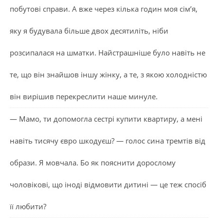
побутові справи. А вже через кілька годин моя сім’я,
яку я будувала більше двох десятиліть, ніби
розсипалася на шматки. Найстрашніше було навіть не
те, що він знайшов іншу жінку, а те, з якою холодністю
він вирішив перекреслити наше минуле.
— Мамо, ти допомогла сестрі купити квартиру, а мені
навіть тисячу євро шкодуєш? — голос сина тремтів від
образи. Я мовчала. Бо як пояснити дорослому
чоловікові, що іноді відмовити дитині — це теж спосіб
її любити?