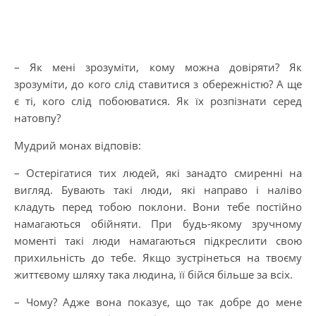
– Як мені зрозуміти, кому можна довіряти? Як
зрозуміти, до кого слід ставитися з обережністю? А ще
є ті, кого слід побоюватися. Як їх розпізнати серед
натовпу?
Мудрий монах відповів:
– Остерігатися тих людей, які занадто смиренні на
вигляд. Бувають такі люди, які направо і наліво
кладуть перед тобою поклони. Вони тебе постійно
намагаються обійняти. При будь-якому зручному
моменті такі люди намагаються підкреслити свою
прихильність до тебе. Якщо зустрінеться на твоєму
життєвому шляху така людина, її бійся більше за всіх.
– Чому? Адже вона показує, що так добре до мене