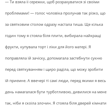
— Ти взяла її сережки, щоб розрахуватися зі своїми
проблемами! — голос чоловіка пролунав так різко, що
за святковим столом одразу настала тиша. Ще кілька
годин тому я стояла біля плити, вибирала найкращі
фрукти, купувала торт і ліки для його матері. Я
поправляла їй зачіску, допомагала застебнути сукню
перед святкуванням і щиро раділа, що можу зробити
їй приємне. А ввечері ті самі люди, перед якими я весь
день намагалася бути турботливою, дивилися на мене
так, ніби я скоїла злочин. Я стояла біля дверей кімнати