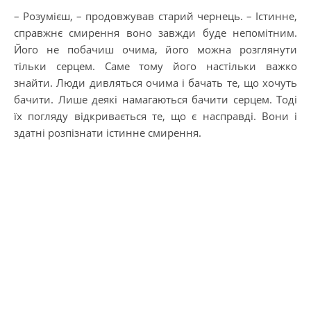
– Розумієш, – продовжував старий чернець. – Істинне,
справжнє смирення воно завжди буде непомітним.
Його не побачиш очима, його можна розглянути
тільки серцем. Саме тому його настільки важко
знайти. Люди дивляться очима і бачать те, що хочуть
бачити. Лише деякі намагаються бачити серцем. Тоді
їх погляду відкривається те, що є насправді. Вони і
здатні розпізнати істинне смирення.