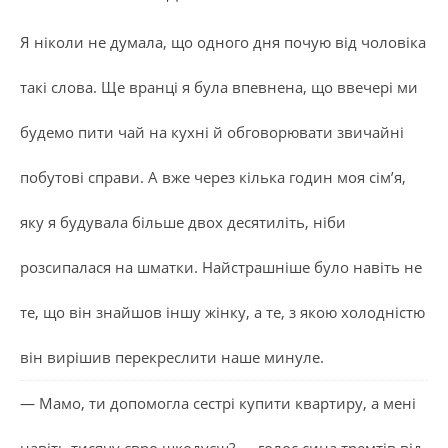
Я ніколи не думала, що одного дня почую від чоловіка
такі слова. Ще вранці я була впевнена, що ввечері ми
будемо пити чай на кухні й обговорювати звичайні
побутові справи. А вже через кілька годин моя сім’я,
яку я будувала більше двох десятиліть, ніби
розсипалася на шматки. Найстрашніше було навіть не
те, що він знайшов іншу жінку, а те, з якою холодністю
він вирішив перекреслити наше минуле.
— Мамо, ти допомогла сестрі купити квартиру, а мені
навіть тисячу євро шкодуєш? — голос сина тремтів від