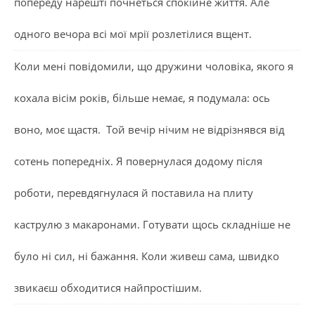
попереду нарешті почнеться спокійне життя. Але
одного вечора всі мої мрії розлетілися вщент.
Коли мені повідомили, що дружини чоловіка, якого я
кохала вісім років, більше немає, я подумала: ось
воно, моє щастя. Той вечір нічим не відрізнявся від
сотень попередніх. Я повернулася додому після
роботи, перевдягнулася й поставила на плиту
каструлю з макаронами. Готувати щось складніше не
було ні сил, ні бажання. Коли живеш сама, швидко
звикаєш обходитися найпростішим.