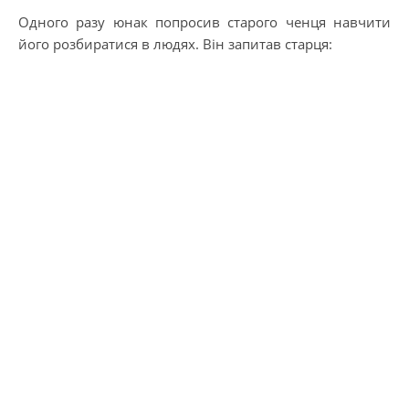
Одного разу юнак попросив старого ченця навчити
його розбиратися в людях. Він запитав старця: