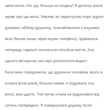
запитання: «Ти що, більше не поїдеш? Я десятки років
мріяв про цю мить. Уявляв, як переступлю поріг рідної
домівки, обійму дружину, познайомлюся з онуками,
яких бачив лише через екран телефону. Здавалося,
попереду нарешті почнеться спокійне життя. Але
одного вечора всі мої мрії розлетілися вщент.
Коли мені повідомили, що дружини чоловіка, якого я
кохала вісім років, більше немає, я подумала: ось
воно, моє щастя. Той вечір нічим не відрізнявся від
сотень попередніх. Я повернулася додому після