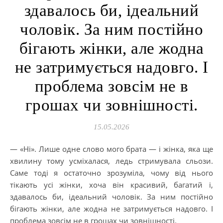
здавалось би, ідеальний
чоловік. За ним постійно
бігають жінки, але жодна
не затримується надовго. І
проблема зовсім не в
грошах чи зовнішності.
15.05.2026
— «Ні». Лише одне слово мого брата — і жінка, яка ще
хвилину тому усміхалася, ледь стримувала сльози.
Саме тоді я остаточно зрозуміла, чому від нього
тікають усі жінки, хоча він красивий, багатий і,
здавалось би, ідеальний чоловік. За ним постійно
бігають жінки, але жодна не затримується надовго. І
проблема зовсім не в грошах чи зовнішності.