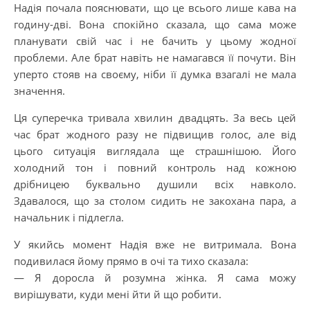
Надія почала пояснювати, що це всього лише кава на
годину-дві. Вона спокійно сказала, що сама може
планувати свій час і не бачить у цьому жодної
проблеми. Але брат навіть не намагався її почути. Він
уперто стояв на своєму, ніби її думка взагалі не мала
значення.
Ця суперечка тривала хвилин двадцять. За весь цей
час брат жодного разу не підвищив голос, але від
цього ситуація виглядала ще страшнішою. Його
холодний тон і повний контроль над кожною
дрібницею буквально душили всіх навколо.
Здавалося, що за столом сидить не закохана пара, а
начальник і підлегла.
У якийсь момент Надія вже не витримала. Вона
подивилася йому прямо в очі та тихо сказала:
— Я доросла й розумна жінка. Я сама можу
вирішувати, куди мені йти й що робити.