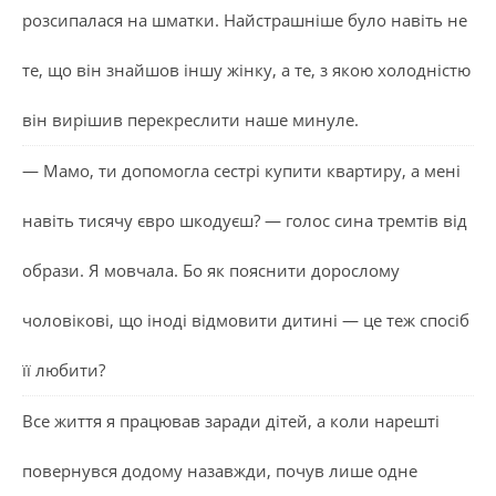
розсипалася на шматки. Найстрашніше було навіть не
те, що він знайшов іншу жінку, а те, з якою холодністю
він вирішив перекреслити наше минуле.
— Мамо, ти допомогла сестрі купити квартиру, а мені
навіть тисячу євро шкодуєш? — голос сина тремтів від
образи. Я мовчала. Бо як пояснити дорослому
чоловікові, що іноді відмовити дитині — це теж спосіб
її любити?
Все життя я працював заради дітей, а коли нарешті
повернувся додому назавжди, почув лише одне