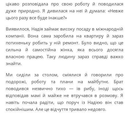
цікаво розповідала про свою роботу й поводилася
дуже природно. Я дивилася на неї й думала: «Невже
цього разу все буде інакше?»
Виявилося, Надія займає високу посаду в міжнародній
компанії. Вона сама заробила на квартиру й зараз
потихеньку робить у ній ремонт. Було видно, що це
сильна й самостійна жінка, яка всього досягла
власною працею. Таку людину зараз справді важко
знайти.
Ми сиділи за столом, сміялися й говорили про
подорожі, роботу та плани на майбутнє. Брат
поводився незвично тихо — їв рибу, іноді щось
відповідав мамі й майже не втручався в розмову. Я
навіть почала радіти, що поруч із Надією він став
спокійнішим. Але це відчуття тривало недовго.