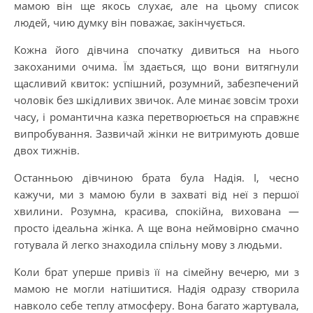
мамою він ще якось слухає, але на цьому список
людей, чию думку він поважає, закінчується.
Кожна його дівчина спочатку дивиться на нього
закоханими очима. Їм здається, що вони витягнули
щасливий квиток: успішний, розумний, забезпечений
чоловік без шкідливих звичок. Але минає зовсім трохи
часу, і романтична казка перетворюється на справжнє
випробування. Зазвичай жінки не витримують довше
двох тижнів.
Останньою дівчиною брата була Надія. І, чесно
кажучи, ми з мамою були в захваті від неї з першої
хвилини. Розумна, красива, спокійна, вихована —
просто ідеальна жінка. А ще вона неймовірно смачно
готувала й легко знаходила спільну мову з людьми.
Коли брат уперше привіз її на сімейну вечерю, ми з
мамою не могли натішитися. Надія одразу створила
навколо себе теплу атмосферу. Вона багато жартувала,