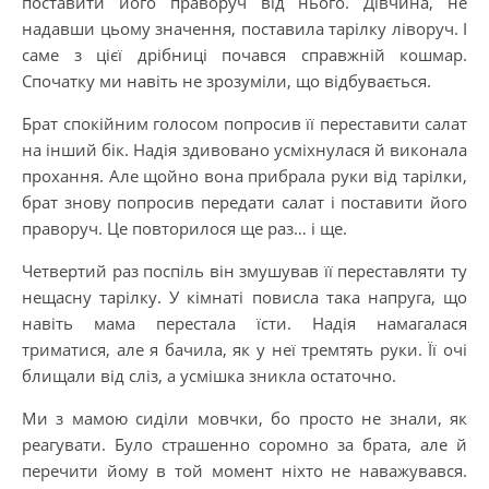
поставити його праворуч від нього. Дівчина, не
надавши цьому значення, поставила тарілку ліворуч. І
саме з цієї дрібниці почався справжній кошмар.
Спочатку ми навіть не зрозуміли, що відбувається.
Брат спокійним голосом попросив її переставити салат
на інший бік. Надія здивовано усміхнулася й виконала
прохання. Але щойно вона прибрала руки від тарілки,
брат знову попросив передати салат і поставити його
праворуч. Це повторилося ще раз… і ще.
Четвертий раз поспіль він змушував її переставляти ту
нещасну тарілку. У кімнаті повисла така напруга, що
навіть мама перестала їсти. Надія намагалася
триматися, але я бачила, як у неї тремтять руки. Її очі
блищали від сліз, а усмішка зникла остаточно.
Ми з мамою сиділи мовчки, бо просто не знали, як
реагувати. Було страшенно соромно за брата, але й
перечити йому в той момент ніхто не наважувався.