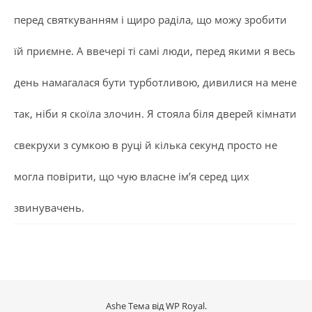
перед святкуванням і щиро раділа, що можу зробити
їй приємне. А ввечері ті самі люди, перед якими я весь
день намагалася бути турботливою, дивилися на мене
так, ніби я скоїла злочин. Я стояла біля дверей кімнати
свекрухи з сумкою в руці й кілька секунд просто не
могла повірити, що чую власне ім’я серед цих
звинувачень.
Ashe Тема від
WP Royal
.