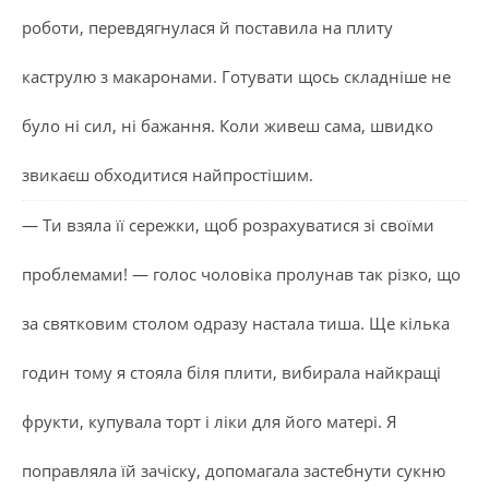
роботи, перевдягнулася й поставила на плиту
каструлю з макаронами. Готувати щось складніше не
було ні сил, ні бажання. Коли живеш сама, швидко
звикаєш обходитися найпростішим.
— Ти взяла її сережки, щоб розрахуватися зі своїми
проблемами! — голос чоловіка пролунав так різко, що
за святковим столом одразу настала тиша. Ще кілька
годин тому я стояла біля плити, вибирала найкращі
фрукти, купувала торт і ліки для його матері. Я
поправляла їй зачіску, допомагала застебнути сукню