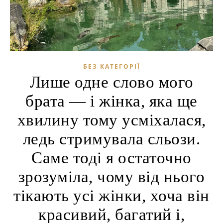
БЕЗ КАТЕГОРІЇ
Лише одне слово мого
брата — і жінка, яка ще
хвилину тому усміхалася,
ледь стримувала сльози.
Саме тоді я остаточно
зрозуміла, чому від нього
тікають усі жінки, хоча він
красивий, багатий і,