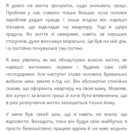
Я довго не могла зрозуміти, куди зникають гроші.
Проблем у нас ставало тільки більше, хоча чоловік
заробляв дедалі краще. І лише згодом він нарешті
зізнався, що відкладає на квартиру. Тоді я щиро
зраділа, бо життя зі свекрами, навіть за хороших
стосунків, дуже виснажує морально. Це був не мій дім,
і я постійно почувалася там гостею.
Я вже уявляла, як ми облаштуємо власне житло, як
нарешті житимемо окремо і будемо самі собі
господарями. Але наступні слова чоловіка буквально
вибили мені землю з-під ніг. Він абсолютно спокійно
сказав, що оформить квартиру на свою маму. Мовляв,
він купує її за власні гроші й хоче бути впевненим, що
в разі розлучення житло залишиться тільки йому.
У мене був такий шок, що я навіть не знала, що
відповісти. Виходить, поки він будує своє майбутнє, я
просто безкоштовно працюю вдома й не маю жодних