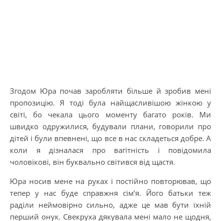
Згодом Юра почав заробляти більше й зробив мені
пропозицію. Я тоді була найщасливішою жінкою у
світі, бо чекала цього моменту багато років. Ми
швидко одружилися, будували плани, говорили про
дітей і були впевнені, що все в нас складеться добре. А
коли я дізналася про вагітність і повідомила
чоловікові, він буквально світився від щастя.
Юра носив мене на руках і постійно повторював, що
тепер у нас буде справжня сім’я. Його батьки теж
раділи неймовірно сильно, адже це мав бути їхній
перший онук. Свекруха дякувала мені мало не щодня,