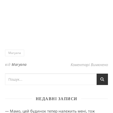
Maryana
до
від
Maryana
Коментарі Вимкнено
НЕДАВНІ ЗАПИСИ
— Мамо, цей будинок тепер належить мені, тож