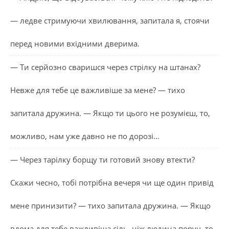
— ледве стримуючи хвилювання, запитала я, стоячи
перед новими вхідними дверима.
— Ти серйозно сваришся через стрілку на штанах?
Невже для тебе це важливіше за мене? — тихо
запитала дружина. — Якщо ти цього не розумієш, то,
можливо, нам уже давно не по дорозі…
— Через тарілку борщу ти готовий знову втекти?
Скажи чесно, тобі потрібна вечеря чи ще один привід
мене принизити? — тихо запитала дружина. — Якщо
вдома для тебе важливіша сіль, ніж людина поруч, то,