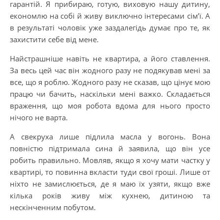
гарантій. Я прибираю, готую, виховую нашу дитину,
економлю на собі й живу виключно інтересами сім’ї. А
в результаті чоловік уже заздалегідь думає про те, як
захистити себе від мене.
Найстрашніше навіть не квартира, а його ставлення.
За весь цей час він жодного разу не подякував мені за
все, що я роблю. Жодного разу не сказав, що цінує мою
працю чи бачить, наскільки мені важко. Складається
враження, що моя робота вдома для нього просто
нічого не варта.
А свекруха лише підлила масла у вогонь. Вона
повністю підтримала сина й заявила, що він усе
робить правильно. Мовляв, якщо я хочу мати частку у
квартирі, то повинна вкласти туди свої гроші. Лише от
ніхто не замислюється, де я маю їх узяти, якщо вже
кілька років живу між кухнею, дитиною та
нескінченним побутом.