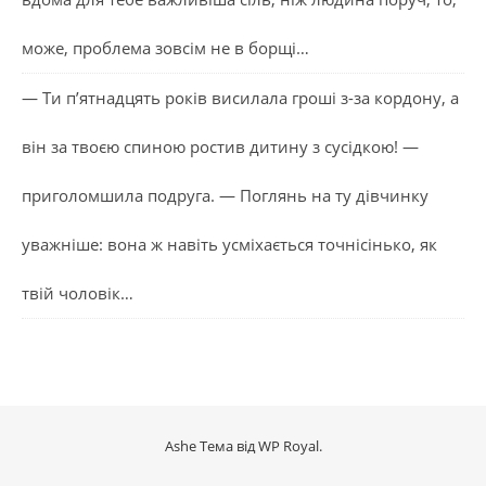
може, проблема зовсім не в борщі…
— Ти п’ятнадцять років висилала гроші з-за кордону, а
він за твоєю спиною ростив дитину з сусідкою! —
приголомшила подруга. — Поглянь на ту дівчинку
уважніше: вона ж навіть усміхається точнісінько, як
твій чоловік…
Ashe Тема від
WP Royal
.