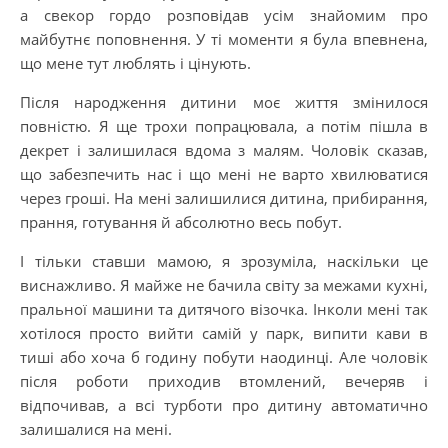
а свекор гордо розповідав усім знайомим про
майбутнє поповнення. У ті моменти я була впевнена,
що мене тут люблять і цінують.
Після народження дитини моє життя змінилося
повністю. Я ще трохи попрацювала, а потім пішла в
декрет і залишилася вдома з малям. Чоловік сказав,
що забезпечить нас і що мені не варто хвилюватися
через гроші. На мені залишилися дитина, прибирання,
прання, готування й абсолютно весь побут.
І тільки ставши мамою, я зрозуміла, наскільки це
виснажливо. Я майже не бачила світу за межами кухні,
пральної машини та дитячого візочка. Інколи мені так
хотілося просто вийти самій у парк, випити кави в
тиші або хоча б годину побути наодинці. Але чоловік
після роботи приходив втомлений, вечеряв і
відпочивав, а всі турботи про дитину автоматично
залишалися на мені.