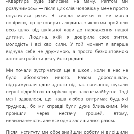
«Квартира буде записана на маму. Раптом ми
розлучимось» — після цих слів чоловіка у мене просто
опустилися руки. Я сиділа мовчки й не могла
повірити, що це говорить людина, з якою ми пройшли
весь шлях від шкільної лави до народження нашої
дитини. Людина, якій я довірила своє життя,
молодість і всі свої сили. У той момент я вперше
відчула себе не дружиною, а просто безкоштовною
хатньою робітницею у його родині.
Ми почали зустрічатися ще в школі, коли в нас не
було абсолютно нічого. Разом дорослішали,
підтримували одне одного під час навчання, шукали
перші підробітки та мріяли про власне майбутнє. Тоді
мені здавалося, що наша любов витримає будь-які
труднощі, бо ми справді були дуже близькими. Ми
пройшли через нестачу грошей, втому,
невизначеність, але все одно залишилися разом.
Після інституту ми обоє знайшли роботу й вирішили