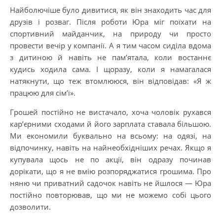
Найболючіше було дивитися, як він знаходить час для
друзів і розваг. Після роботи Юра міг поїхати на
спортивний майданчик, на природу чи просто
провести вечір у компанії. А я тим часом сиділа вдома
з дитиною й навіть не пам’ятала, коли востаннє
кудись ходила сама. І щоразу, коли я намагалася
натякнути, що теж втомлююся, він відповідав: «Я ж
працюю для сім’ї».
Грошей постійно не вистачало, хоча чоловік рухався
кар’єрними сходами й його зарплата ставала більшою.
Ми економили буквально на всьому: на одязі, на
відпочинку, навіть на найнеобхідніших речах. Якщо я
купувала щось не по акції, він одразу починав
дорікати, що я не вмію розпоряджатися грошима. Про
няню чи приватний садочок навіть не йшлося — Юра
постійно повторював, що ми не можемо собі цього
дозволити.