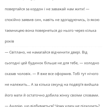
повертайся за кордон і не заважай нам жити! —
спокійно заявив син, навіть не здогадуючись, із якою
таємницею вона повернеться до нього через кілька
років
— Світлано, не намагайся відчинити двері. Від
сьогодні цей будинок більше не для тебе, — холодно
сказав чоловік. — Я вже все оформив. Тобі тут нічого
не належить… А за кілька секунд на подвір’я вийшла
його мати й остаточно добила жінку своїми словами.
— Андрію, що відбувається? Чому ключ не підходить?