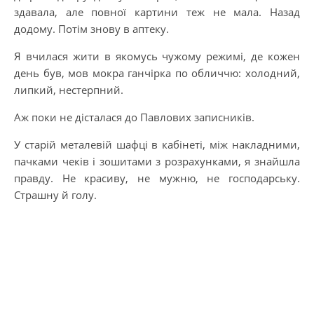
здавала, але повної картини теж не мала. Назад
додому. Потім знову в аптеку.
Я вчилася жити в якомусь чужому режимі, де кожен
день був, мов мокра ганчірка по обличчю: холодний,
липкий, нестерпний.
Аж поки не дісталася до Павлових записників.
У старій металевій шафці в кабінеті, між накладними,
пачками чеків і зошитами з розрахунками, я знайшла
правду. Не красиву, не мужню, не господарську.
Страшну й голу.