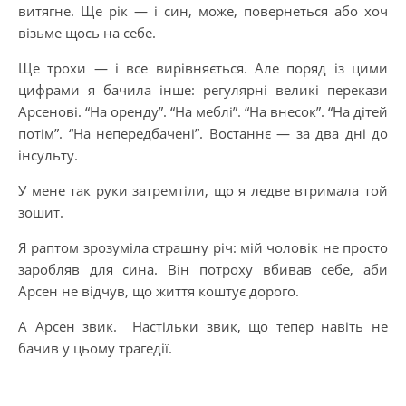
витягне. Ще рік — і син, може, повернеться або хоч
візьме щось на себе.
Ще трохи — і все вирівняється. Але поряд із цими
цифрами я бачила інше: регулярні великі перекази
Арсенові. “На оренду”. “На меблі”. “На внесок”. “На дітей
потім”. “На непередбачені”. Востаннє — за два дні до
інсульту.
У мене так руки затремтіли, що я ледве втримала той
зошит.
Я раптом зрозуміла страшну річ: мій чоловік не просто
заробляв для сина. Він потроху вбивав себе, аби
Арсен не відчув, що життя коштує дорого.
А Арсен звик. Настільки звик, що тепер навіть не
бачив у цьому трагедії.