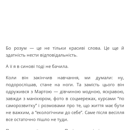
Бо розум — це не тільки красиві слова. Це ще й
здатність нести відповідальність.
А її я в синові тоді не бачила.
Коли він закінчив навчання, ми думали: ну,
подорослішав, стане на ноги. Та замість цього він
одружився з Мартою — дівчиною модною, яскравою,
завжди з манікюром, фото в соцмережах, курсами “по
саморозвитку” і розмовами про те, що життя має бути
не важким, а “екологічним до себе”. Саме після весілля
все остаточно пішло не туди.