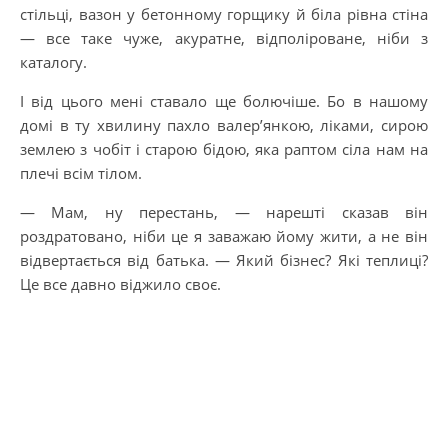
стільці, вазон у бетонному горщику й біла рівна стіна
— все таке чуже, акуратне, відполіроване, ніби з
каталогу.
І від цього мені ставало ще болючіше. Бо в нашому
домі в ту хвилину пахло валер’янкою, ліками, сирою
землею з чобіт і старою бідою, яка раптом сіла нам на
плечі всім тілом.
— Мам, ну перестань, — нарешті сказав він
роздратовано, ніби це я заважаю йому жити, а не він
відвертається від батька. — Який бізнес? Які теплиці?
Це все давно віджило своє.