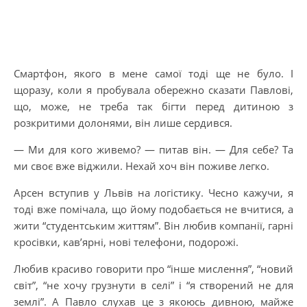
Смартфон, якого в мене самої тоді ще не було. І
щоразу, коли я пробувала обережно сказати Павлові,
що, може, не треба так бігти перед дитиною з
розкритими долонями, він лише сердився.
— Ми для кого живемо? — питав він. — Для себе? Та
ми своє вже віджили. Нехай хоч він поживе легко.
Арсен вступив у Львів на логістику. Чесно кажучи, я
тоді вже помічала, що йому подобається не вчитися, а
жити “студентським життям”. Він любив компанії, гарні
кросівки, кав’ярні, нові телефони, подорожі.
Любив красиво говорити про “інше мислення”, “новий
світ”, “не хочу грузнути в селі” і “я створений не для
землі”. А Павло слухав це з якоюсь дивною, майже