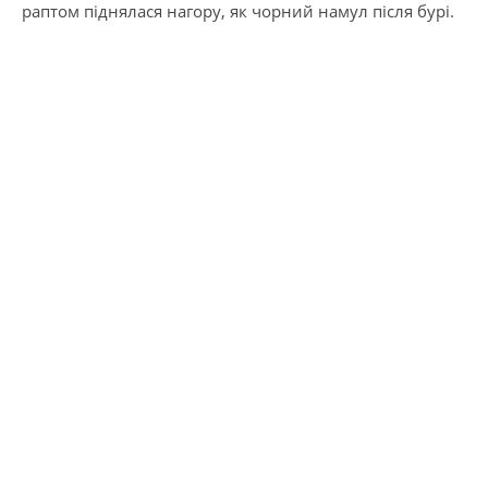
раптом піднялася нагору, як чорний намул після бурі.