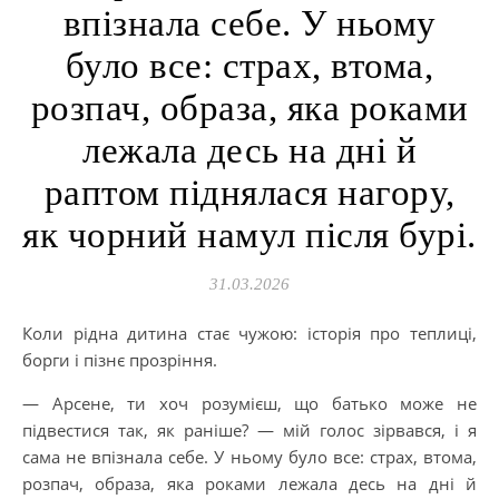
впізнала себе. У ньому
було все: страх, втома,
розпач, образа, яка роками
лежала десь на дні й
раптом піднялася нагору,
як чорний намул після бурі.
31.03.2026
Коли рідна дитина стає чужою: історія про теплиці,
борги і пізнє прозріння.
— Арсене, ти хоч розумієш, що батько може не
підвестися так, як раніше? — мій голос зірвався, і я
сама не впізнала себе. У ньому було все: страх, втома,
розпач, образа, яка роками лежала десь на дні й