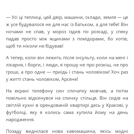
— Усі ці теплиці, цей двір, машини, склади, земля — це
ж усе будувалося не для нас із батьком, а для тебе! Він
ночами не спав, у мороз їздив по розсаді, у спеку
падав просто між ящиками з помідорами, бо хотів,
щоб ти ніколи не бідував!
А тепер, коли він лежить після інсульту, коли на мені і
лікарня, і борги, і люди, я прошу не про розкіш, не про
гроші, а про одне — приїдь і стань чоловіком! Хоч раз
у житті стань чоловіком, Арсене!
На екрані телефону син спочатку мовчав, а потім
повільно відкинувся на спинку стільця. Він сидів на
світлій кухні в орендованій квартирі десь у Кракові, у
футболці, яку я колись сама купила йому на день
народження.
Позаду виднілася нова кавомашина, якісь модні