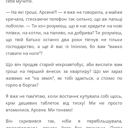
себе мучити.
— На які гроші, Арсене?! — я вже не говорила, а майже
кричала, стискаючи телефон так сильно, що аж пальці
побіліли. — Ти хоч розумієш, що в нас кредити на нові
плівки, на котли, на паливо, на добрива? Ти розумієш,
що твій батько останні два роки тягнув не тільки
господарство, а ще й вас із Ілоною, бо вам “важко
ставати на ноги”?
Що він продав старий мікроавтобус, аби вислати вам
гроші на перший внесок за квартиру? Що ми зараз
живемо не “на землі”, як тобі здається, а стоїмо по
горло в боргах?
Я вже не пам’ятаю, коли востаннє купувала собі щось,
крім дешевих таблеток від тиску! Ми не просто
втомилися, Арсене. Ми тонемо!
Він скривився так, ніби я перебільшувала,
драматизувала, лякала його без причини. Потім