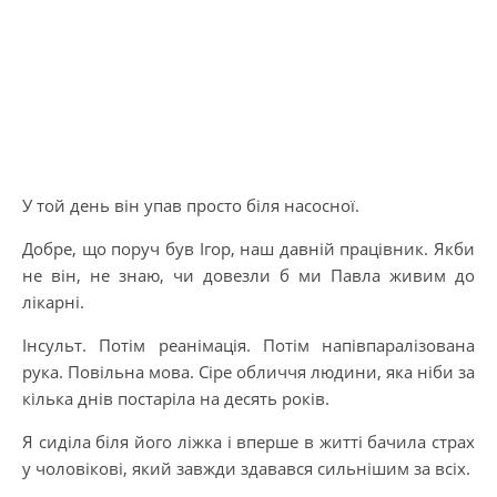
У той день він упав просто біля насосної.
Добре, що поруч був Ігор, наш давній працівник. Якби
не він, не знаю, чи довезли б ми Павла живим до
лікарні.
Інсульт. Потім реанімація. Потім напівпаралізована
рука. Повільна мова. Сіре обличчя людини, яка ніби за
кілька днів постаріла на десять років.
Я сиділа біля його ліжка і вперше в житті бачила страх
у чоловікові, який завжди здавався сильнішим за всіх.