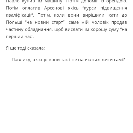
Павло купив їм машину. Потім допоміг із орендою.
Потім оплатив Арсенові якісь “курси підвищення
кваліфікації”. Потім, коли вони вирішили їхати до
Польщі “на новий старт”, саме мій чоловік продав
частину обладнання, щоб вислати їм хорошу суму “на
перший час”.
Я ще тоді сказала:
— Павлику, а якщо вони так і не навчаться жити самі?