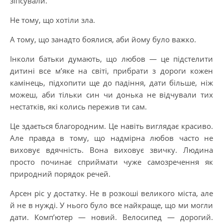
зіпсували.
Не тому, що хотіли зла.
А тому, що занадто боялися, аби йому було важко.
Інколи батьки думають, що любов — це підстелити
дитині все м’яке на світі, прибрати з дороги кожен
камінець, підхопити ще до падіння, дати більше, ніж
можеш, аби тільки син чи донька не відчували тих
нестатків, які колись пережив ти сам.
Це здається благородним. Це навіть виглядає красиво.
Але правда в тому, що надмірна любов часто не
виховує вдячність. Вона виховує звичку. Людина
просто починає сприймати чуже самозречення як
природний порядок речей.
Арсен ріс у достатку. Не в розкоші великого міста, але
й не в нужді. У нього було все найкраще, що ми могли
дати. Комп’ютер — новий. Велосипед — дорогий.