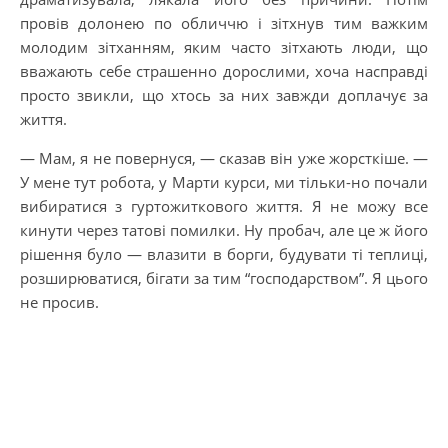
провів долонею по обличчю і зітхнув тим важким
молодим зітханням, яким часто зітхають люди, що
вважають себе страшенно дорослими, хоча насправді
просто звикли, що хтось за них завжди доплачує за
життя.
— Мам, я не повернуся, — сказав він уже жорсткіше. —
У мене тут робота, у Марти курси, ми тільки-но почали
вибиратися з гуртожиткового життя. Я не можу все
кинути через татові помилки. Ну пробач, але це ж його
рішення було — влазити в борги, будувати ті теплиці,
розширюватися, бігати за тим “господарством”. Я цього
не просив.