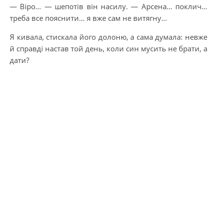
— Віро… — шепотів він насилу. — Арсена… поклич…
треба все пояснити… я вже сам не витягну…
Я кивала, стискала його долоню, а сама думала: невже
й справді настав той день, коли син мусить не брати, а
дати?