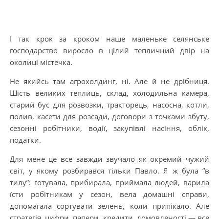
І так крок за кроком наше маленьке селянське
господарство виросло в цілий тепличний двір на
околиці містечка.
Не якийсь там агрохолдинг, ні. Але й не дрібниця.
Шість великих теплиць, склад, холодильна камера,
старий бус для розвозки, тракторець, насосна, котли,
полив, касети для розсади, договори з точками збуту,
сезонні робітники, водії, закупівлі насіння, облік,
податки.
Для мене це все завжди звучало як окремий чужий
світ, у якому розбирався тільки Павло. Я ж була “в
тилу”: готувала, прибирала, приймала людей, варила
їсти робітникам у сезон, вела домашні справи,
допомагала сортувати зелень, коли припікало. Але
стратегія, цифри, папери, кредити, домовленості — все