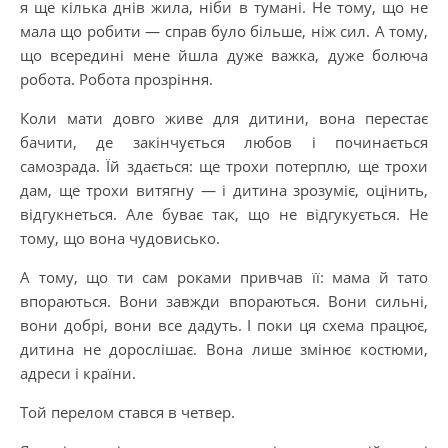
я ще кілька днів жила, ніби в тумані. Не тому, що не
мала що робити — справ було більше, ніж сил. А тому,
що всередині мене йшла дуже важка, дуже болюча
робота. Робота прозріння.
Коли мати довго живе для дитини, вона перестає
бачити, де закінчується любов і починається
самозрада. Їй здається: ще трохи потерплю, ще трохи
дам, ще трохи витягну — і дитина зрозуміє, оцінить,
відгукнеться. Але буває так, що не відгукується. Не
тому, що вона чудовисько.
А тому, що ти сам роками привчав її: мама й тато
впораються. Вони завжди впораються. Вони сильні,
вони добрі, вони все дадуть. І поки ця схема працює,
дитина не дорослішає. Вона лише змінює костюми,
адреси і країни.
Той перелом стався в четвер.