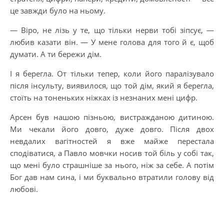
це завжди було на ньому.
— Віро, не лізь у те, що тільки нерви тобі зіпсує, —
любив казати він. — У мене голова для того й є, щоб
думати. А ти бережи дім.
І я берегла. От тільки тепер, коли його паралізувало
після інсульту, виявилося, що той дім, який я берегла,
стоїть на тоненьких ніжках із незнаних мені цифр.
Арсен був нашою пізньою, вистражданою дитиною.
Ми чекали його довго, дуже довго. Після двох
невдалих вагітностей я вже майже перестала
сподіватися, а Павло мовчки носив той біль у собі так,
що мені було страшніше за нього, ніж за себе. А потім
Бог дав нам сина, і ми буквально втратили голову від
любові.