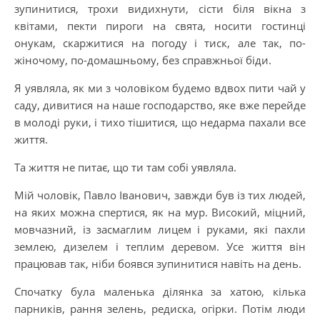
зупинитися, трохи видихнути, сісти біля вікна з
квітами, пекти пироги на свята, носити гостинці
онукам, скаржитися на погоду і тиск, але так, по-
жіночому, по-домашньому, без справжньої біди.
Я уявляла, як ми з чоловіком будемо вдвох пити чай у
саду, дивитися на наше господарство, яке вже перейде
в молоді руки, і тихо тішитися, що недарма пахали все
життя.
Та життя не питає, що ти там собі уявляла.
Мій чоловік, Павло Іванович, завжди був із тих людей,
на яких можна спертися, як на мур. Високий, міцний,
мовчазний, із засмаглим лицем і руками, які пахли
землею, дизелем і теплим деревом. Усе життя він
працював так, ніби боявся зупинитися навіть на день.
Спочатку була маленька ділянка за хатою, кілька
парників, рання зелень, редиска, огірки. Потім люди