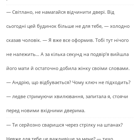
— Світлано, не намагайся відчинити двері. Від
сьогодні цей будинок більше не для тебе, — холодно
сказав чоловік. — Я вже все оформив. Тобі тут нічого
не належить… А за кілька секунд на подвір’я вийшла
його мати й остаточно добила жінку своїми словами.
— Андрію, що відбувається? Чому ключ не підходить?
— ледве стримуючи хвилювання, запитала я, стоячи
перед новими вхідними дверима.
— Ти серйозно сваришся через стрілку на штанах?
Невже для тебе це важливіше за мене? — тихо