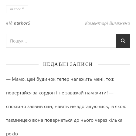
author 5
до
від
author5
Коментарі Вимкнено
НЕДАВНІ ЗАПИСИ
— Мамо, цей будинок тепер належить мені, тож
повертайся за кордон і не заважай нам жити! —
спокійно заявив син, навіть не здогадуючись, із якою
таємницею вона повернеться до нього через кілька
років