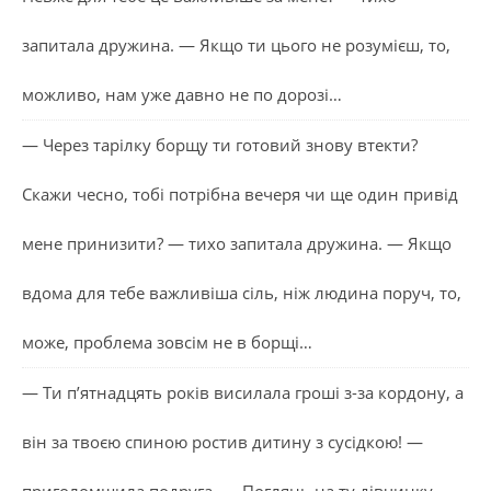
запитала дружина. — Якщо ти цього не розумієш, то,
можливо, нам уже давно не по дорозі…
— Через тарілку борщу ти готовий знову втекти?
Скажи чесно, тобі потрібна вечеря чи ще один привід
мене принизити? — тихо запитала дружина. — Якщо
вдома для тебе важливіша сіль, ніж людина поруч, то,
може, проблема зовсім не в борщі…
— Ти п’ятнадцять років висилала гроші з-за кордону, а
він за твоєю спиною ростив дитину з сусідкою! —