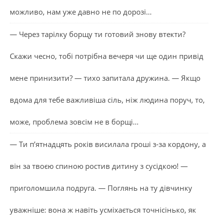
можливо, нам уже давно не по дорозі…
— Через тарілку борщу ти готовий знову втекти?
Скажи чесно, тобі потрібна вечеря чи ще один привід
мене принизити? — тихо запитала дружина. — Якщо
вдома для тебе важливіша сіль, ніж людина поруч, то,
може, проблема зовсім не в борщі…
— Ти п’ятнадцять років висилала гроші з-за кордону, а
він за твоєю спиною ростив дитину з сусідкою! —
приголомшила подруга. — Поглянь на ту дівчинку
уважніше: вона ж навіть усміхається точнісінько, як