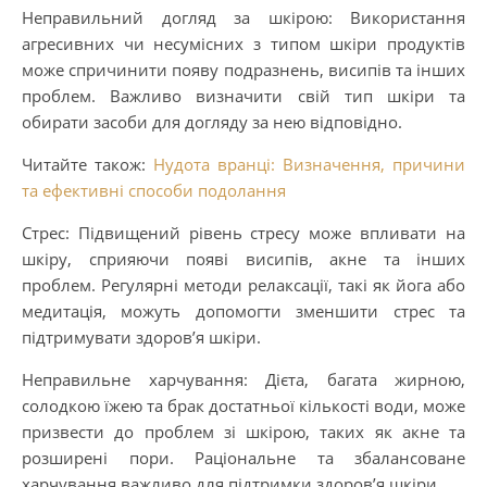
Неправильний догляд за шкірою: Використання
агресивних чи несумісних з типом шкіри продуктів
може спричинити появу подразнень, висипів та інших
проблем. Важливо визначити свій тип шкіри та
обирати засоби для догляду за нею відповідно.
Читайте також:
Нудота вранці: Визначення, причини
та ефективні способи подолання
Стрес: Підвищений рівень стресу може впливати на
шкіру, сприяючи появі висипів, акне та інших
проблем. Регулярні методи релаксації, такі як йога або
медитація, можуть допомогти зменшити стрес та
підтримувати здоров’я шкіри.
Неправильне харчування: Дієта, багата жирною,
солодкою їжею та брак достатньої кількості води, може
призвести до проблем зі шкірою, таких як акне та
розширені пори. Раціональне та збалансоване
харчування важливо для підтримки здоров’я шкіри.