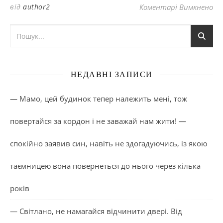
до
від
author2
Коментарі Вимкнено
НЕДАВНІ ЗАПИСИ
— Мамо, цей будинок тепер належить мені, тож
повертайся за кордон і не заважай нам жити! —
спокійно заявив син, навіть не здогадуючись, із якою
таємницею вона повернеться до нього через кілька
років
— Світлано, не намагайся відчинити двері. Від