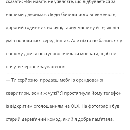
сказати: «Ви навіть не уявляєте, що відбувається за
нашими дверима». Люди бачили його впевненість,
дорогий годинник на руці, гарну машину й те, як він
умів поводитися серед інших. Але ніхто не бачив, як у
нашому домі я поступово вчилася мовчати, щоб не
почути чергове зауваження.
— Ти серйозно продаєш меблі з орендованої
кваритири, вони ж чужі? Я простягнула йому телефон
із відкритим оголошенням на OLX. На фотографії був
старий дерев’яний комод, який я добре пам’ятала.