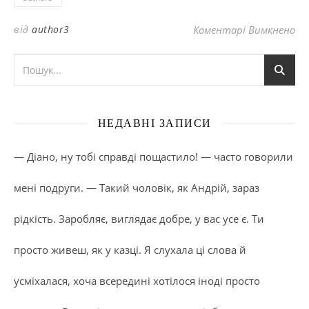
до
від
author3
Коментарі Вимкнено
НЕДАВНІ ЗАПИСИ
— Діано, ну тобі справді пощастило! — часто говорили
мені подруги. — Такий чоловік, як Андрій, зараз
рідкість. Заробляє, виглядає добре, у вас усе є. Ти
просто живеш, як у казці. Я слухала ці слова й
усміхалася, хоча всередині хотілося іноді просто