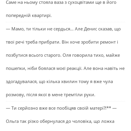
Саме на ньому стояла ваза з сухоцвітами ще в його
попередній квартирі.
— Мамо, ти тільки не сердься… Але Денис сказав, що
твої речі треба прибрати. Він хоче зробити ремонт і
позбутися всього старого. Оля говорила тихо, майже
пошепки, ніби боялася моєї реакції. Але вона навіть не
здогадувалася, що кілька хвилин тому я вже чула
розмову, після якої в мене тремтіли руки.
— Ти серйозно вже все пообіцяв своїй матері?!** —
Ольга так різко обернулася до чоловіка, що ложка