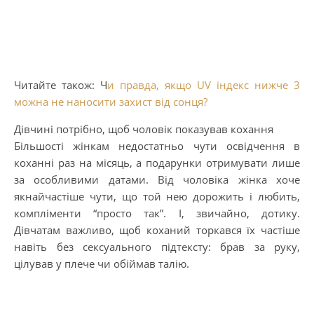
Читайте також: Ч
и правда, якщо UV індекс нижче 3
можна не наносити захист від сонця?
Дівчині потрібно, щоб чоловік показував кохання
Більшості жінкам недостатньо чути освідчення в
коханні раз на місяць, а подарунки отримувати лише
за особливими датами. Від чоловіка жінка хоче
якнайчастіше чути, що той нею дорожить і любить,
компліменти “просто так”. І, звичайно, дотику.
Дівчатам важливо, щоб коханий торкався їх частіше
навіть без сексуального підтексту: брав за руку,
цілував у плече чи обіймав талію.