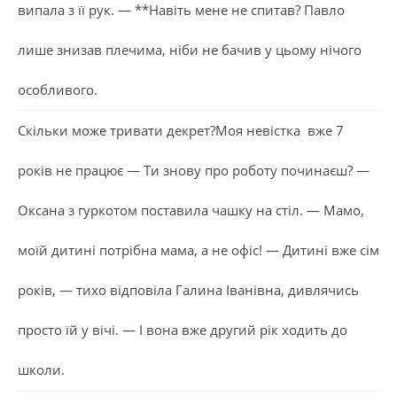
випала з її рук. — **Навіть мене не спитав? Павло
лише знизав плечима, ніби не бачив у цьому нічого
особливого.
Скільки може тривати декрет?Моя невістка вже 7
років не працює — Ти знову про роботу починаєш? —
Оксана з гуркотом поставила чашку на стіл. — Мамо,
моїй дитині потрібна мама, а не офіс! — Дитині вже сім
років, — тихо відповіла Галина Іванівна, дивлячись
просто їй у вічі. — І вона вже другий рік ходить до
школи.