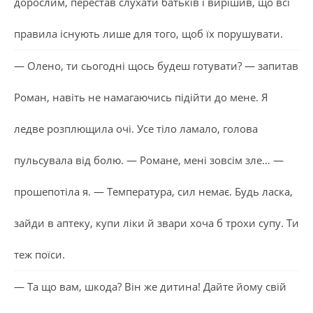
дорослим, перестав слухати батьків і вирішив, що всі
правила існують лише для того, щоб їх порушувати.
— Олено, ти сьогодні щось будеш готувати? — запитав
Роман, навіть не намагаючись підійти до мене. Я
ледве розплющила очі. Усе тіло ламало, голова
пульсувала від болю. — Романе, мені зовсім зле… —
прошепотіла я. — Температура, сил немає. Будь ласка,
зайди в аптеку, купи ліки й звари хоча б трохи супу. Ти
теж поїси.
— Та що вам, шкода? Він же дитина! Дайте йому свій