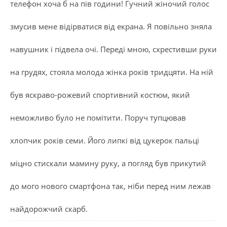
телефон хоча б на пів години! Гучний жіночий голос
змусив мене відірватися від екрана. Я повільно зняла
навушник і підвела очі. Переді мною, схрестивши руки
на грудях, стояла молода жінка років тридцяти. На ній
був яскраво-рожевий спортивний костюм, який
неможливо було не помітити. Поруч тупцював
хлопчик років семи. Його липкі від цукерок пальці
міцно стискали мамину руку, а погляд був прикутий
до мого нового смартфона так, ніби перед ним лежав
найдорожчий скарб.