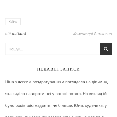
Kolins
до
від
author4
Коментарі Вимкнено
НЕДАВНІ ЗАПИСИ
Ніна з легким роздратуванням поглядала на дівчину,
яка сиділа навпроти неї у вагоні потяга. На вигляд їй
було років шістнадцять, не більше. Юна, худенька, у
величезних кедах, які здавалися на кілька розмірів