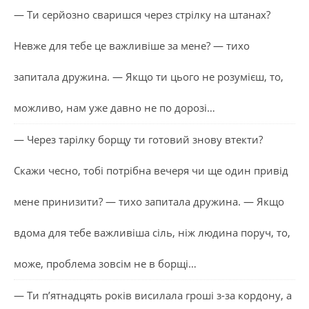
— Ти серйозно сваришся через стрілку на штанах?
Невже для тебе це важливіше за мене? — тихо
запитала дружина. — Якщо ти цього не розумієш, то,
можливо, нам уже давно не по дорозі…
— Через тарілку борщу ти готовий знову втекти?
Скажи чесно, тобі потрібна вечеря чи ще один привід
мене принизити? — тихо запитала дружина. — Якщо
вдома для тебе важливіша сіль, ніж людина поруч, то,
може, проблема зовсім не в борщі…
— Ти п’ятнадцять років висилала гроші з-за кордону, а