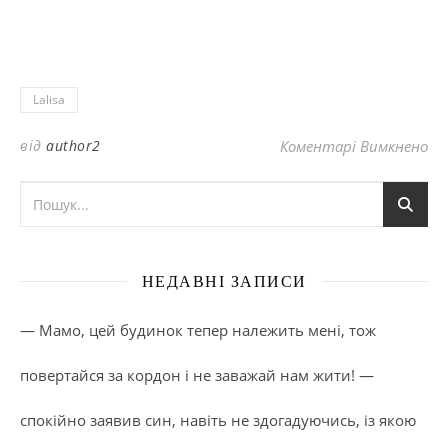
Lalisa
до
від
author2
Коментарі Вимкнено
НЕДАВНІ ЗАПИСИ
— Мамо, цей будинок тепер належить мені, тож
повертайся за кордон і не заважай нам жити! —
спокійно заявив син, навіть не здогадуючись, із якою