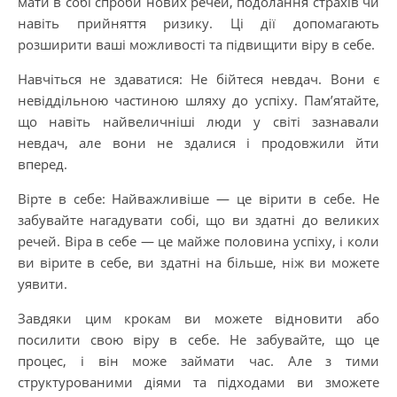
мати в собі спроби нових речей, подолання страхів чи
навіть прийняття ризику. Ці дії допомагають
розширити ваші можливості та підвищити віру в себе.
Навчіться не здаватися: Не бійтеся невдач. Вони є
невіддільною частиною шляху до успіху. Пам’ятайте,
що навіть найвеличніші люди у світі зазнавали
невдач, але вони не здалися і продовжили йти
вперед.
Вірте в себе: Найважливіше — це вірити в себе. Не
забувайте нагадувати собі, що ви здатні до великих
речей. Віра в себе — це майже половина успіху, і коли
ви вірите в себе, ви здатні на більше, ніж ви можете
уявити.
Завдяки цим крокам ви можете відновити або
посилити свою віру в себе. Не забувайте, що це
процес, і він може займати час. Але з тими
структурованими діями та підходами ви зможете