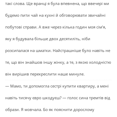
такі слова. Ще вранці я була впевнена, що ввечері ми
будемо пити чай на кухні й обговорювати звичайні
побутові справи. А вже через кілька годин моя сім’я,
яку я будувала більше двох десятиліть, ніби
розсипалася на шматки. Найстрашніше було навіть не
те, що він знайшов іншу жінку, а те, з якою холодністю
він вирішив перекреслити наше минуле.
— Мамо, ти допомогла сестрі купити квартиру, а мені
навіть тисячу євро шкодуєш? — голос сина тремтів від
образи. Я мовчала. Бо як пояснити дорослому