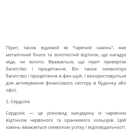
Пірит, також відомий як “гарячий камінь”, має
металічний блиск та золотистий відтінок, що нагадує
мідь чи золото. Вважається, що пірит привертає
багатство і процвітання. Він також символізує
багатство і процвітання в фен-шуй, і використовується
для активування фінансового сектору в будинку або
офісі.
2. Сердолік
Сердолік — це різновид халцедону із чарівним
відтінком червоного та оранжевого кольорів. Цей
камінь вважається символом успіху і відповідальності.