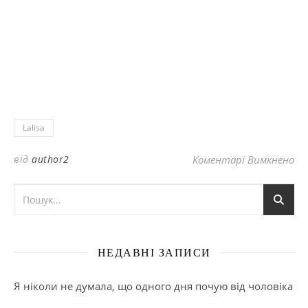
Lalisa
до
від
author2
Коментарі Вимкнено
НЕДАВНІ ЗАПИСИ
Я ніколи не думала, що одного дня почую від чоловіка