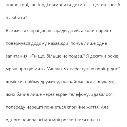
чоловікові, що іноді відмовити дитині — це теж спосіб
її любити?
Все життя я працював заради дітей, а коли нарешті
повернувся додому назавжди, почув лише одне
запитання: «Ти що, більше не поїдеш? Я десятки років
мріяв про цю мить. Уявляв, як переступлю поріг рідної
домівки, обійму дружину, познайомлюся з онуками,
яких бачив лише через екран телефону. Здавалося,
попереду нарешті почнеться спокійне життя. Але
одного вечора всі мої мрії розлетілися вщент.