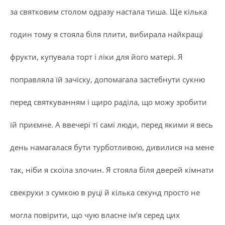
за святковим столом одразу настала тиша. Ще кілька
годин тому я стояла біля плити, вибирала найкращі
фрукти, купувала торт і ліки для його матері. Я
поправляла їй зачіску, допомагала застебнути сукню
перед святкуванням і щиро раділа, що можу зробити
їй приємне. А ввечері ті самі люди, перед якими я весь
день намагалася бути турботливою, дивилися на мене
так, ніби я скоїла злочин. Я стояла біля дверей кімнати
свекрухи з сумкою в руці й кілька секунд просто не
могла повірити, що чую власне ім’я серед цих