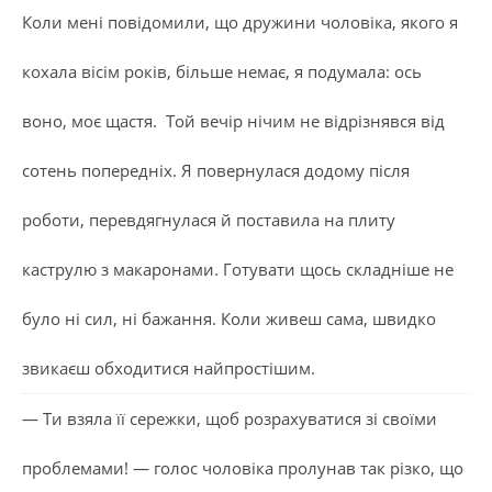
Коли мені повідомили, що дружини чоловіка, якого я
кохала вісім років, більше немає, я подумала: ось
воно, моє щастя. Той вечір нічим не відрізнявся від
сотень попередніх. Я повернулася додому після
роботи, перевдягнулася й поставила на плиту
каструлю з макаронами. Готувати щось складніше не
було ні сил, ні бажання. Коли живеш сама, швидко
звикаєш обходитися найпростішим.
— Ти взяла її сережки, щоб розрахуватися зі своїми
проблемами! — голос чоловіка пролунав так різко, що