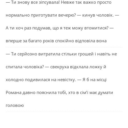
— Ти знову все зіпсувала! Невже так важко просто
нормально приготувати вечерю? — кинув чоловік. —
А ти хоч раз подумав, що я теж можу втомитися? —
вперше за багато років спокійно відповіла вона
— Ти серйозно витратила стільки грошей і навіть не
спитала чоловіка? — свекруха відклала ложку й
холодно подивилася на невістку. — Я б на місці
Романа давно пояснила тобі, хто в сім’ї має думати
головою