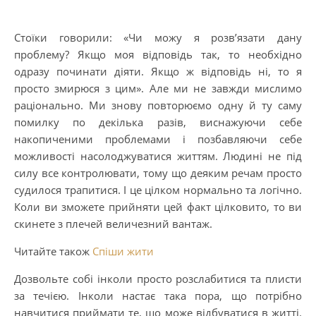
Стоїки говорили: «Чи можу я розв’язати дану
проблему? Якщо моя відповідь так, то необхідно
одразу починати діяти. Якщо ж відповідь ні, то я
просто змирюся з цим». Але ми не завжди мислимо
раціонально. Ми знову повторюємо одну й ту саму
помилку по декілька разів, виснажуючи себе
накопиченими проблемами і позбавляючи себе
можливості насолоджуватися життям. Людині не під
силу все контролювати, тому що деяким речам просто
судилося трапитися. І це цілком нормально та логічно.
Коли ви зможете прийняти цей факт цілковито, то ви
скинете з плечей величезний вантаж.
Читайте також
Спіши жити
Дозвольте собі інколи просто розслабитися та плисти
за течією. Інколи настає така пора, що потрібно
навчитися приймати те, що може відбуватися в житті.