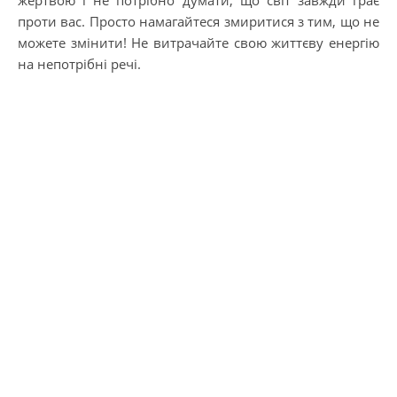
жертвою і не потрібно думати, що світ завжди грає
проти вас. Просто намагайтеся змиритися з тим, що не
можете змінити! Не витрачайте свою життєву енергію
на непотрібні речі.