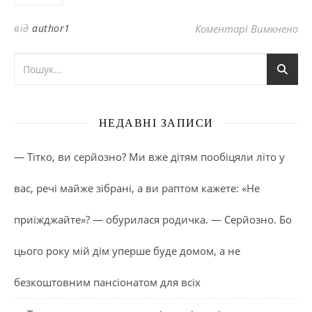
до
від
author1
Коментарі Вимкнено
НЕДАВНІ ЗАПИСИ
— Тітко, ви серйозно? Ми вже дітям пообіцяли літо у
вас, речі майже зібрані, а ви раптом кажете: «Не
приїжджайте»? — обурилася родичка. — Серйозно. Бо
цього року мій дім уперше буде домом, а не
безкоштовним пансіонатом для всіх