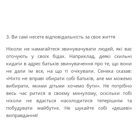
3. Ви самі несете відповідальність за своє життя
Ніколи не намагайтеся звинувачувати людей, які вас
оточують у своїх бідах. Наприклад, деякі схильні
кидати в адрес батьків звинувачення про те, що вони
не дали їм все, на що ті очікували. Сенека сказав:
«Ніхто не вправі обирати собі батьків, але ми можемо
вибирати, якими дітьми хочемо бути». Не потрібно
весь час ритися в своєму минулому, оскільки тобі
ніколи не вдасться насолодитися теперішнім та
побудувати майбутнє. Не шукайте собі «дешеві»
виправдання!