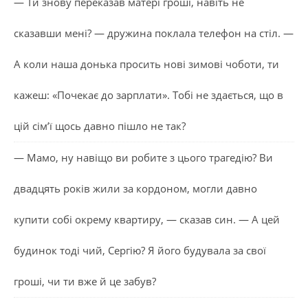
— Ти знову переказав матері гроші, навіть не
сказавши мені? — дружина поклала телефон на стіл. —
А коли наша донька просить нові зимові чоботи, ти
кажеш: «Почекає до зарплати». Тобі не здається, що в
цій сім’ї щось давно пішло не так?
— Мамо, ну навіщо ви робите з цього трагедію? Ви
двадцять років жили за кордоном, могли давно
купити собі окрему квартиру, — сказав син. — А цей
будинок тоді чий, Сергію? Я його будувала за свої
гроші, чи ти вже й це забув?