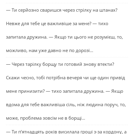
— Ти серйозно сваришся через стрілку на штанах?
Невже для тебе це важливіше за мене? — тихо
запитала дружина. — Якщо ти цього не розумієш, то,
можливо, нам уже давно не по дорозі…
— Через тарілку борщу ти готовий знову втекти?
Скажи чесно, тобі потрібна вечеря чи ще один привід
мене принизити? — тихо запитала дружина. — Якщо
вдома для тебе важливіша сіль, ніж людина поруч, то,
може, проблема зовсім не в борщі…
— Ти п’ятнадцять років висилала гроші з-за кордону, а