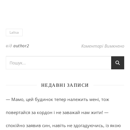
Lalisa
до
від
author2
Коментарі Вимкнено
НЕДАВНІ ЗАПИСИ
— Мамо, цей будинок тепер належить мені, тож
повертайся за кордон і не заважай нам жити! —
спокійно заявив син, навіть не здогадуючись, із якою