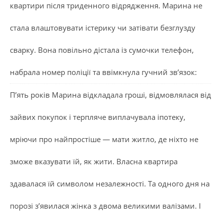
квартири після триденного відрядження. Марина не
стала влаштовувати істерику чи затівати безглузду
сварку. Вона повільно дістала із сумочки телефон,
набрала номер поліції та ввімкнула гучний зв’язок:
П’ять років Марина відкладала гроші, відмовлялася від
зайвих покупок і терпляче виплачувала іпотеку,
мріючи про найпростіше — мати житло, де ніхто не
зможе вказувати їй, як жити. Власна квартира
здавалася їй символом незалежності. Та одного дня на
порозі з’явилася жінка з двома великими валізами. І