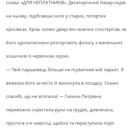
слова: «ДЛЯ НЕПЛАТНИКІВ». Десятирічний Назар сидів
на ньому, підібгавши ноги у старих, потертих
кросівках. Крізь скляні двері він мовчки спостерігав, як
його однокласники розгортають фольгу з маленьких
кошичків із червоною ікрою.
— Твій паршивець більше не псуватиме мій паркет. Я
вивезла його за місто й викинула в посадку. Скажи
спасибі, що не втопила! — Галина Петрівна
переможно схрестила руки на грудях, дивлячись
просто в очі невістці, щойно та переступила поріг