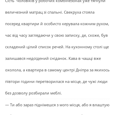
Сість чоловіків у робочих комбінезонах уже тягнули
величезний матрац зі спальні. Свекруха стояла
посеред квартири й особисто керувала кожним рухом,
час від часу заглядаючи у свою записку, де, схоже, був
складений цілий список речей. На кухонному столі ще
залишався недоїдений сніданок. Кава в чашці вже
охолола, а квартира в самому центрі Дніпра за якихось
півтори години перетворилася на місце, де чужі люди
без дозволу розбирали меблі.
— Ти або зараз піднімешся з мого місця, або я влаштую