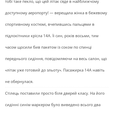
тобі таке пекло, що цей літак сяде в найближчому
доступному аеропорту! — верещала жінка в бежевому
спортивному костюмі, вчепившись пальцями в
підлокітники крісла 14А. Її син, років восьми, тим
часом щосили бив пакетом із соком по спинці
переднього сидіння, повідомляючи на весь салон, що
«літак уже готовий до зльоту». Пасажирка 14А навіть
не обернулася.
Стілець поставили просто біля дверей класу. На його
сидінні синім маркером було виведено всього два