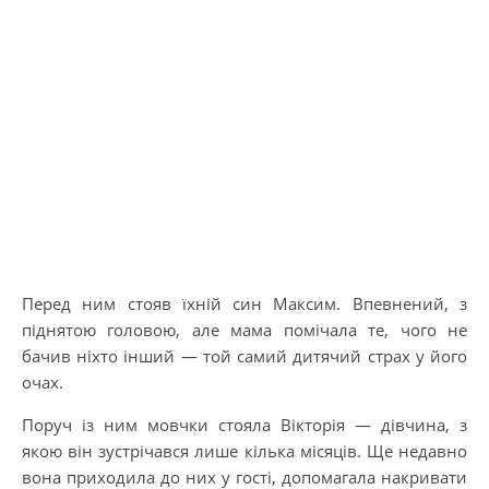
Перед ним стояв їхній син Максим. Впевнений, з
піднятою головою, але мама помічала те, чого не
бачив ніхто інший — той самий дитячий страх у його
очах.
Поруч із ним мовчки стояла Вікторія — дівчина, з
якою він зустрічався лише кілька місяців. Ще недавно
вона приходила до них у гості, допомагала накривати