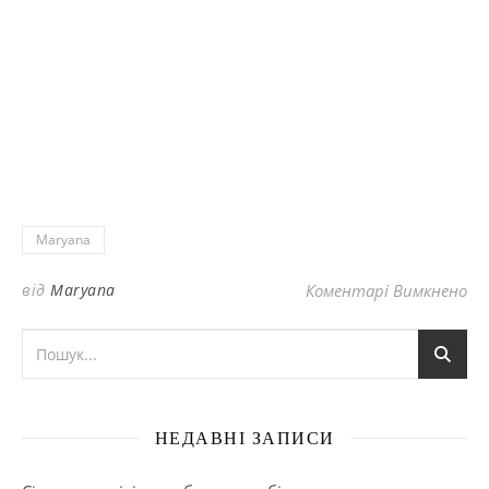
Maryana
до
від
Maryana
Коментарі Вимкнено
НЕДАВНІ ЗАПИСИ