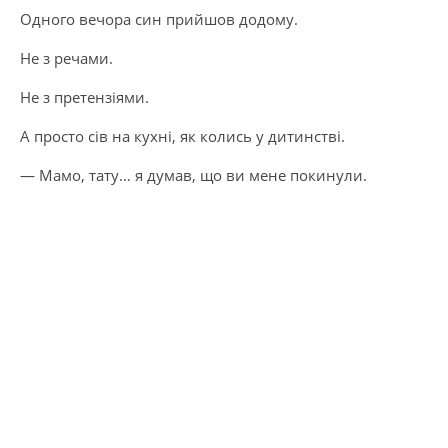
Одного вечора син прийшов додому.
Не з речами.
Не з претензіями.
А просто сів на кухні, як колись у дитинстві.
— Мамо, тату… я думав, що ви мене покинули.