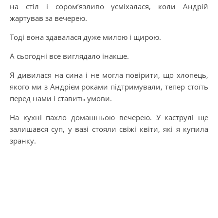
на стіл і сором’язливо усміхалася, коли Андрій
жартував за вечерею.
Тоді вона здавалася дуже милою і щирою.
А сьогодні все виглядало інакше.
Я дивилася на сина і не могла повірити, що хлопець,
якого ми з Андрієм роками підтримували, тепер стоїть
перед нами і ставить умови.
На кухні пахло домашньою вечерею. У каструлі ще
залишався суп, у вазі стояли свіжі квіти, які я купила
зранку.