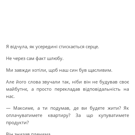
Я відчула, як усередині стискається серце.
Не через сам факт шлюбу.
Ми завжди хотіли, щоб наш син був щасливим.
Але його слова звучали так, ніби він не будував своє
майбутнє, а просто перекладав відповідальність на
нас.
— Максиме, а ти подумав, де ви будете жити? Як
оплачуватимете квартиру? За що купуватимете
продукти?
Він знизав плечима.