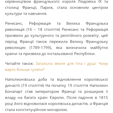
керівництвом французького короля Людовіка IX та
столиці Франції, Париж, стала основним центром
культури та навчання.
Ренесанс, Реформація та Велика Французька
революція (16 – 18 століття) Ренесанс та Реформація
призвели до культурного та релігійного розквіту. цей
період Франції також пережила Велику Французьку
революцію (1789-1799), яка визначила майбутнє
країни та призвела до інстальованої Республіки.
Читайте також:
Загальна земля для тіла і душі: Чому
варто більше гуляти?
Наполеонівська доба та відновлення королівської
династії (19 століття) На початку 19 століття Наполеон
Бонапарт став імператором Франції та розширив її
владу на багато країн Європи. Після падіння в 1815
році його відновилася королівська династія, а Франція
стала конституційною монархією.