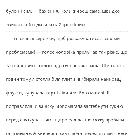
було ні сил, ні бажання. Коли живеш сама, швидко
звикаєш обходитися найпростішим.
— Ти взяла її сережки, щоб розрахуватися зі своїми
проблемами! — голос чоловіка пролунав так різко, що
за святковим столом одразу настала тиша. Ще кілька
годин тому я стояла біля плити, вибирала найкращі
фрукти, купувала торт і ліки для його матері. Я
поправляла їй зачіску, допомагала застебнути сукню
перед святкуванням і щиро раділа, що можу зробити
їй приємне. А ввечері ті самі люди, перед якими я весь