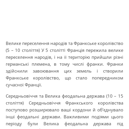
Велике переселення народів та Франкське королівство
(5 – 10 століття) У 5 столітті Франція пережила велике
переселення народів, і на її територію прийшли різні
германські племена, в тому числі франки. Франки
здійснили завоювання цих земель і створили
Франкське королівство, що стало попередником
сучасної Франції.
Середньовіччя та Велика феодальна держава (10 – 15
століття) Середньовіччя Франкського королівства
поступово розширювало ваші кордони й об’єднувало
інші феодальні держави. Важливими подіями цього
періоду були Велика феодальна держава під