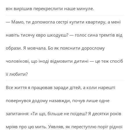
він вирішив перекреслити наше минуле.
— Мамо, ти допомогла сестрі купити квартиру, а мені
навіть тисячу євро шкодуєш? — голос сина тремтів від
образи. Я мовчала. Бо як пояснити дорослому
чоловікові, що іноді відмовити дитині — це теж спосіб
її любити?
Все життя я працював заради дітей, а коли нарешті
повернувся додому назавжди, почув лише одне
запитання: «Ти що, більше не поїдеш? Я десятки років
мріяв про цю мить. Уявляв, як переступлю поріг рідної