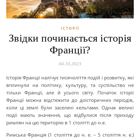
ІСТОРІЇ
Звідки починається історія
Франції?
04.10.2023
Історія Франції налічує тисячоліття подій і розвитку, які
вплинули на політику, культуру, та суспільство не
тільки Франції, але й усього світу. Початок історії
Франції можна відстежити до доісторичних періодів,
коли ці землі були заселені кельтами. Однак великі
події мають значення, що відбулися після приходу
римлян на цю територію в 1 столітті до н.е.
Римська Франція (1 століття до н. е. – 5 століття н. е.)