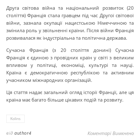
Друга світова війна та національний розвиток (20
століття) Франція стала гравцем під час Другої світової
війни, зазнала окупації нацистською Німеччиною та
змінила роль у звільненні країни. Після війни Франція
розвивалася як індустріальна та політична держава.
Сучасна Франція (з 20 століття донині) Сучасна
Франція є єдиною з провідних країн у світі з великим
впливом у політиці, економіці, культурі та науці.
Країна є демократичною республікою та активним
учасником міжнародних організацій.
Ця стаття надає загальний огляд історії Франції, але ця
країна має багато більше цікавих подій та розвиту.
Kolins
до
від
author4
Коментарі Вимкнено