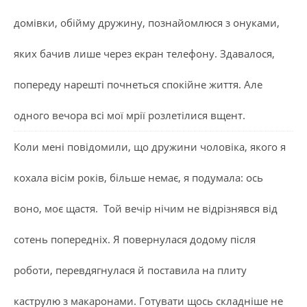
домівки, обійму дружину, познайомлюся з онуками,
яких бачив лише через екран телефону. Здавалося,
попереду нарешті почнеться спокійне життя. Але
одного вечора всі мої мрії розлетілися вщент.
Коли мені повідомили, що дружини чоловіка, якого я
кохала вісім років, більше немає, я подумала: ось
воно, моє щастя. Той вечір нічим не відрізнявся від
сотень попередніх. Я повернулася додому після
роботи, перевдягнулася й поставила на плиту
каструлю з макаронами. Готувати щось складніше не