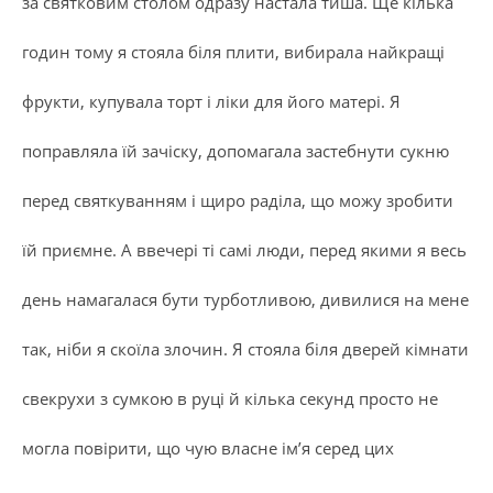
за святковим столом одразу настала тиша. Ще кілька
годин тому я стояла біля плити, вибирала найкращі
фрукти, купувала торт і ліки для його матері. Я
поправляла їй зачіску, допомагала застебнути сукню
перед святкуванням і щиро раділа, що можу зробити
їй приємне. А ввечері ті самі люди, перед якими я весь
день намагалася бути турботливою, дивилися на мене
так, ніби я скоїла злочин. Я стояла біля дверей кімнати
свекрухи з сумкою в руці й кілька секунд просто не
могла повірити, що чую власне ім’я серед цих