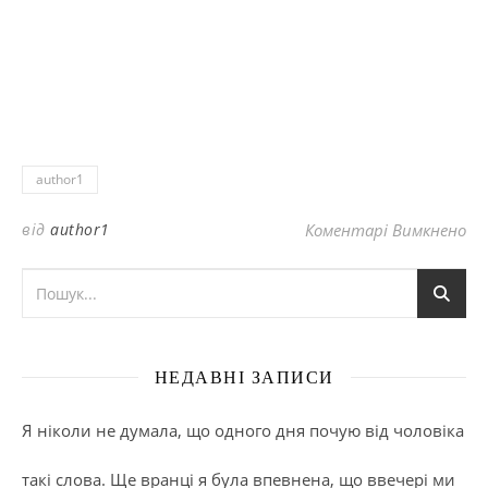
author1
до 
від
author1
Коментарі Вимкнено
НЕДАВНІ ЗАПИСИ
Я ніколи не думала, що одного дня почую від чоловіка
такі слова. Ще вранці я була впевнена, що ввечері ми