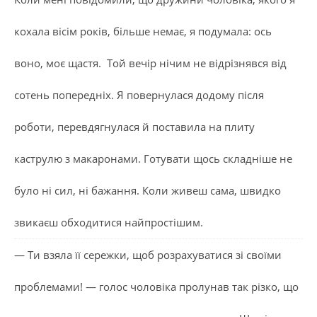
кохала вісім років, більше немає, я подумала: ось
воно, моє щастя. Той вечір нічим не відрізнявся від
сотень попередніх. Я повернулася додому після
роботи, перевдягнулася й поставила на плиту
каструлю з макаронами. Готувати щось складніше не
було ні сил, ні бажання. Коли живеш сама, швидко
звикаєш обходитися найпростішим.
— Ти взяла її сережки, щоб розрахуватися зі своїми
проблемами! — голос чоловіка пролунав так різко, що