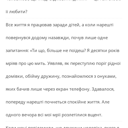
її любити?
Все життя я працював заради дітей, а коли нарешті
повернувся додому назавжди, почув лише одне
запитання: «Ти що, більше не поїдеш? Я десятки років
мріяв про цю мить. Уявляв, як переступлю поріг рідної
домівки, обійму дружину, познайомлюся з онуками,
яких бачив лише через екран телефону. Здавалося,
попереду нарешті почнеться спокійне життя. Але
одного вечора всі мої мрії розлетілися вщент.
Коли мені повідомили, що дружини чоловіка, якого я