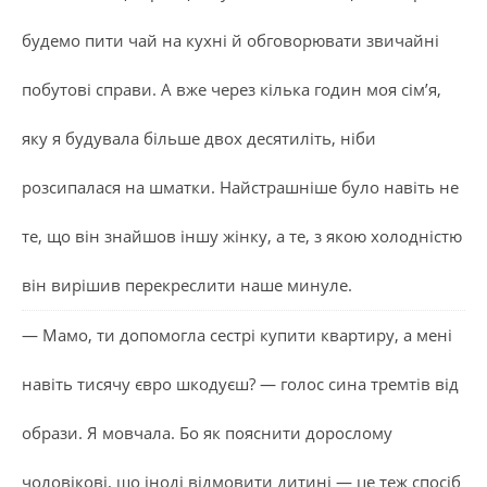
будемо пити чай на кухні й обговорювати звичайні
побутові справи. А вже через кілька годин моя сім’я,
яку я будувала більше двох десятиліть, ніби
розсипалася на шматки. Найстрашніше було навіть не
те, що він знайшов іншу жінку, а те, з якою холодністю
він вирішив перекреслити наше минуле.
— Мамо, ти допомогла сестрі купити квартиру, а мені
навіть тисячу євро шкодуєш? — голос сина тремтів від
образи. Я мовчала. Бо як пояснити дорослому
чоловікові, що іноді відмовити дитині — це теж спосіб