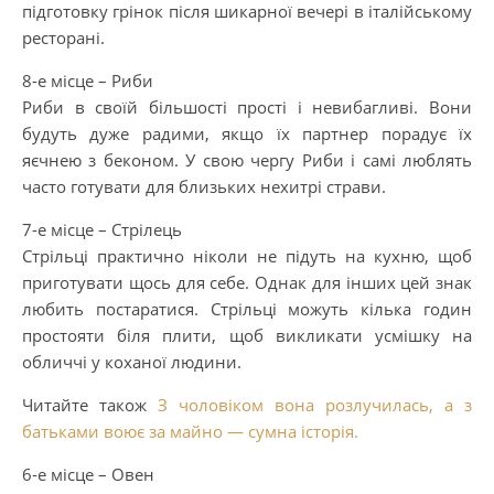
підготовку грінок після шикарної вечері в італійському
ресторані.
8-е місце – Риби
Риби в своїй більшості прості і невибагливі. Вони
будуть дуже радими, якщо їх партнер порадує їх
яєчнею з беконом. У свою чергу Риби і самі люблять
часто готувати для близьких нехитрі страви.
7-е місце – Стрілець
Стрільці практично ніколи не підуть на кухню, щоб
приготувати щось для себе. Однак для інших цей знак
любить постаратися. Стрільці можуть кілька годин
простояти біля плити, щоб викликати усмішку на
обличчі у коханої людини.
Читайте також
З чоловіком вона розлучилась, а з
батьками воює за майно — сумна історія.
6-е місце – Овен