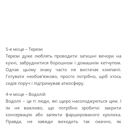
5-е місце – Терези
Терези дуже люблять проводити затишні вечори на
кухні, забруднитися борошном і домашнім кетчупом.
Однак цьому знаку часто не вистачає компанії.
Готувати необов’язково, просто потрібно, щоб хтось
сидів поруч і підтримував атмосферу.
4-е місце – Водолій
Водолії – це ті люди, які щиро насолоджуються цим. І
їм не важливо, що потрібно зробити: закрити
консервацію або запекти фаршированого кролика.
Правда, не завжди виходить так смачно, як