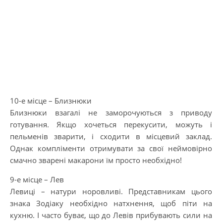
10-е місце – Близнюки
Близнюки взагалі не заморочуються з приводу
готування. Якщо хочеться перекусити, можуть і
пельменів зварити, і сходити в місцевий заклад.
Однак компліменти отримувати за свої неймовірно
смачно зварені макарони їм просто необхідно!
9-е місце – Лев
Левиці – натури норовливі. Представникам цього
знака Зодіаку необхідно натхнення, щоб піти на
кухню. І часто буває, що до Левів прибувають сили на