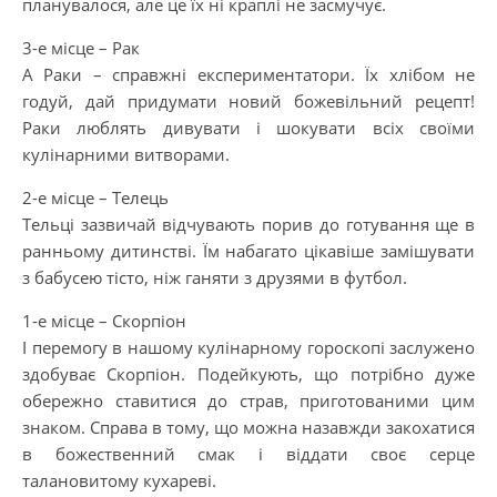
планувалося, але це їх ні краплі не засмучує.
3-е місце – Рак
А Раки – справжні експериментатори. Їх хлібом не
годуй, дай придумати новий божевільний рецепт!
Раки люблять дивувати і шокувати всіх своїми
кулінарними витворами.
2-е місце – Телець
Тельці зазвичай відчувають порив до готування ще в
ранньому дитинстві. Їм набагато цікавіше замішувати
з бабусею тісто, ніж ганяти з друзями в футбол.
1-е місце – Скорпіон
І перемогу в нашому кулінарному гороскопі заслужено
здобуває Скорпіон. Подейкують, що потрібно дуже
обережно ставитися до страв, приготованими цим
знаком. Справа в тому, що можна назавжди закохатися
в божественний смак і віддати своє серце
талановитому кухареві.