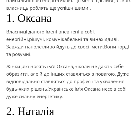
найсильнішою енергетикою. Ці імена щасливі ,а своїх
власниць роблять ще успішнішими .
1. Оксана
Власниці даного імені впевнені в собі,
енергійні,рішучі, комунікабельні та винахідливі.
Завжди наполегливо йдуть до своєї мети.Вони горді
та розумні.
Жінки ,які носять ім’я Оксана,ніколи не дають себе
образити, але й до інших ставляться з повагою. Дуже
відповідально ставляться до професії та ухвалення
будь-яких рішень.Українське ім’я Оксана несе в собі
дуже сильну енергетику.
2. Наталія