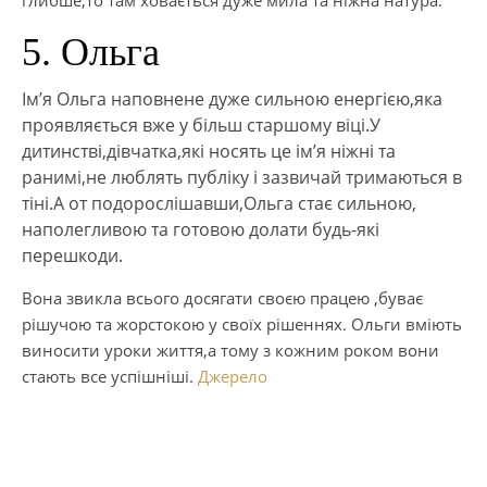
глибше,то там ховається дуже мила та ніжна натура.
5. Ольга
Ім’я Ольга наповнене дуже сильною енергією,яка
проявляється вже у більш старшому віці.У
дитинстві,дівчатка,які носять це ім’я ніжні та
ранимі,не люблять публіку і зазвичай тримаються в
тіні.
А от подорослішавши,Ольга стає сильною,
наполегливою та готовою долати будь-які
перешкоди.
Вона звикла всього досягати своєю працею ,буває
рішучою та жорстокою у своїх рішеннях. Ольги вміють
виносити уроки життя,а тому з кожним роком вони
стають все успішніші.
Джерело