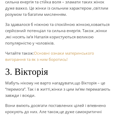
сильна енергія та стійка воля – зламати таких жінок
дуже важко. Це жінки із сильним характером ,світлим
розумом та багатим мисленням.
За здавалося б ніжною та спокійною жінкою,ховається
серйозний потенціал та сильна енергія. Також ,жінки
,які носять ім’я Наталія користуються великою
популярністю у чоловіків.
Читайте також:
Основні ознаки материнського
вигорання та як з ним боротись!
3. Вікторія
Мабуть нікому не варто нагадувати,що Вікторія – це
“перемога”. Так і в житті,жінки з цим ім’ям перемагають
завжди і всюди.
Вони вміють досягати поставлених цілей і впевнено
крокують до них. Але також,це дуже самокритичні