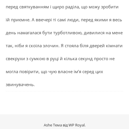
перед святкуванням і щиро раділа, що можу зробити
їй приємне. А ввечері ті самі люди, перед якими я весь
день намагалася бути турботливою, дивилися на мене
так, ніби я скоїла злочин. Я стояла біля дверей кімнати
свекрухи з сумкою в руці й кілька секунд просто не
могла повірити, що чую власне ім’я серед цих
звинувачень.
Ashe Тема від
WP Royal
.