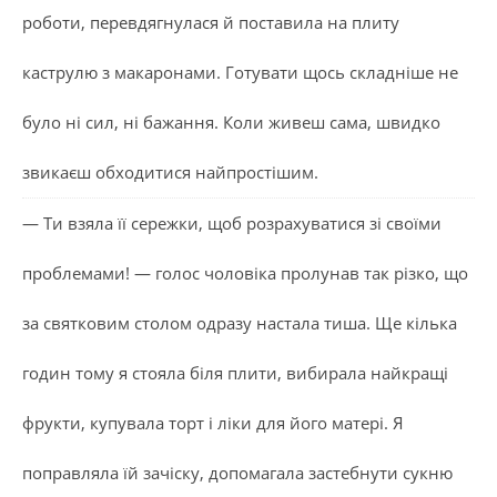
роботи, перевдягнулася й поставила на плиту
каструлю з макаронами. Готувати щось складніше не
було ні сил, ні бажання. Коли живеш сама, швидко
звикаєш обходитися найпростішим.
— Ти взяла її сережки, щоб розрахуватися зі своїми
проблемами! — голос чоловіка пролунав так різко, що
за святковим столом одразу настала тиша. Ще кілька
годин тому я стояла біля плити, вибирала найкращі
фрукти, купувала торт і ліки для його матері. Я
поправляла їй зачіску, допомагала застебнути сукню