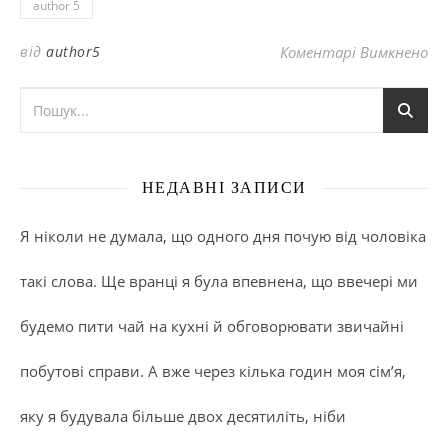
author 5
до
від
author5
Коментарі Вимкнено
НЕДАВНІ ЗАПИСИ
Я ніколи не думала, що одного дня почую від чоловіка
такі слова. Ще вранці я була впевнена, що ввечері ми
будемо пити чай на кухні й обговорювати звичайні
побутові справи. А вже через кілька годин моя сім’я,
яку я будувала більше двох десятиліть, ніби