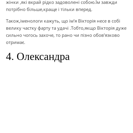
жінки ,які вкрай рідко задоволені собою.Їм завжди
потрібно більше,краще і тільки вперед.
Також,іменологи кажуть, що ім’я Вікторія несе в собі
велику частку фарту та удачі .Тобто,якщо Вікторія дуже
сильно чогось захоче, то рано чи пізно обов’язково
отримає.
4. Олександра