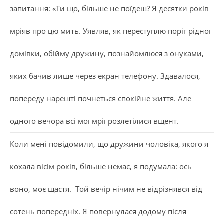
запитання: «Ти що, більше не поїдеш? Я десятки років
мріяв про цю мить. Уявляв, як переступлю поріг рідної
домівки, обійму дружину, познайомлюся з онуками,
яких бачив лише через екран телефону. Здавалося,
попереду нарешті почнеться спокійне життя. Але
одного вечора всі мої мрії розлетілися вщент.
Коли мені повідомили, що дружини чоловіка, якого я
кохала вісім років, більше немає, я подумала: ось
воно, моє щастя. Той вечір нічим не відрізнявся від
сотень попередніх. Я повернулася додому після