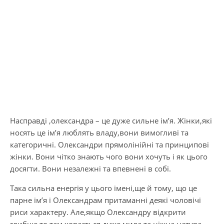
Насправді ,олександра – це дуже сильне ім’я. Жінки,які
носять це ім’я люблять владу,вони вимогливі та
категоричні. Олександри
прямолінійні та принципові
жінки. Вони чітко знають чого вони хочуть і як цього
досягти. Вони незалежні та впевнені в собі.
Така сильна енергія у цього імені,ще й тому, що це
парне ім’я і Олександрам притаманні деякі чоловічі
риси характеру. Але,якщо Олександру відкрити