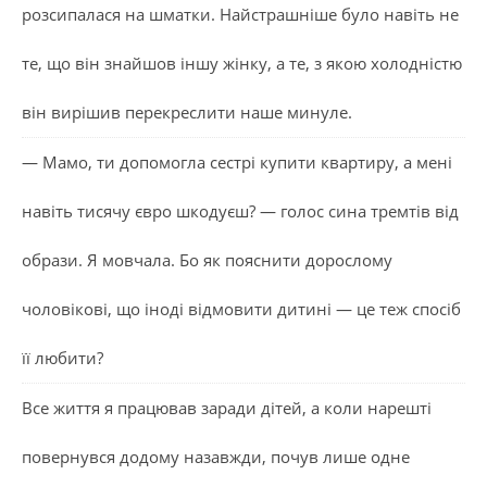
розсипалася на шматки. Найстрашніше було навіть не
те, що він знайшов іншу жінку, а те, з якою холодністю
він вирішив перекреслити наше минуле.
— Мамо, ти допомогла сестрі купити квартиру, а мені
навіть тисячу євро шкодуєш? — голос сина тремтів від
образи. Я мовчала. Бо як пояснити дорослому
чоловікові, що іноді відмовити дитині — це теж спосіб
її любити?
Все життя я працював заради дітей, а коли нарешті
повернувся додому назавжди, почув лише одне