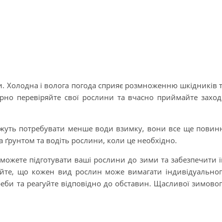
и. Холодна і волога погода сприяє розмноженню шкідників 
рно перевіряйте свої рослини та вчасно приймайте захо
жуть потребувати менше води взимку, вони все ще повин
а ґрунтом та водіть рослини, коли це необхідно.
 зможете підготувати ваші рослини до зими та забезпечити 
йте, що кожен вид рослин може вимагати індивідуально
треби та реагуйте відповідно до обставин. Щасливої зимово