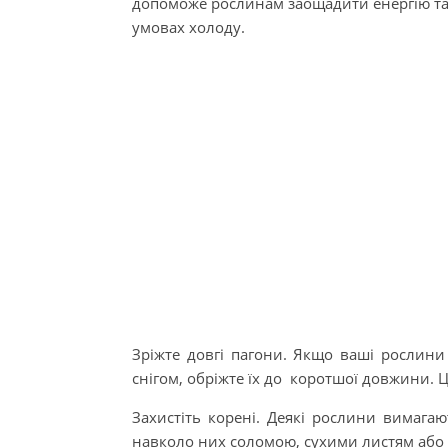
допоможе рослинам заощадити енергію та
умовах холоду.
Зріжте довгі пагони. Якщо ваші рослини
снігом, обріжте їх до коротшої довжини. Ц
Захистіть корені. Деякі рослини вимага
навколо них соломою, сухими листям або 