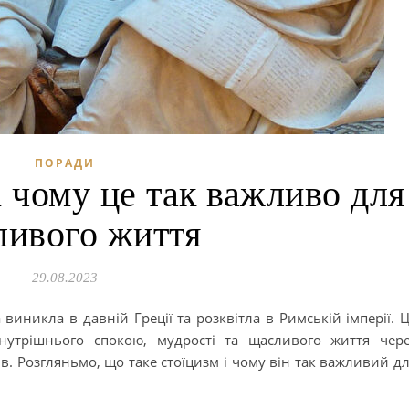
ПОРАДИ
і чому це так важливо для
ливого життя
29.08.2023
виникла в давній Греції та розквітла в Римській імперії. 
нутрішнього спокою, мудрості та щасливого життя чер
ів. Розгляньмо, що таке стоїцизм і чому він так важливий д