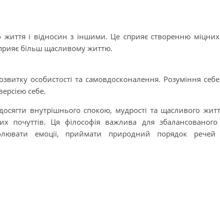
о життя і відносин з іншими. Це сприяє створенню міцних
прияє більш щасливому життю.
озвитку особистості та самовдосконалення. Розуміння себе
версією себе.
 досягти внутрішнього спокою, мудрості та щасливого жит
их почуттів. Ця філософія важлива для збалансованого
олювати емоції, приймати природний порядок речей 