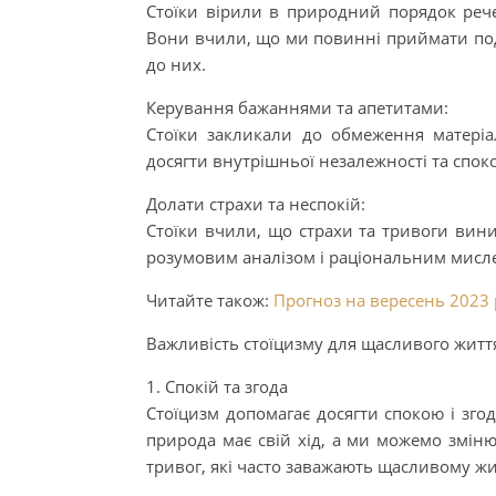
Стоїки вірили в природний порядок речей
Вони вчили, що ми повинні приймати події
до них.
Керування бажаннями та апетитами:
Стоїки закликали до обмеження матеріа
досягти внутрішньої незалежності та спок
Долати страхи та неспокій:
Стоїки вчили, що страхи та тривоги вин
розумовим аналізом і раціональним мисл
Читайте також:
Прогноз на вересень 2023 р
Важливість стоїцизму для щасливого житт
1. Спокій та згода
Стоїцизм допомагає досягти спокою і зго
природа має свій хід, а ми можемо змінюв
тривог, які часто заважають щасливому ж