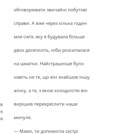
обговорювати звичайні побутові
справи. А вже через кілька годин
моя сім’я, яку я будувала більше
двох десятиліть, ніби розсипалася
на шматки. Найстрашніше було
навіть не те, що він знайшов іншу
жінку, а те, з якою холодністю він
вирішив перекреслити наше
Ця
ез
минуле.
ля
— Мамо, ти допомогла сестрі