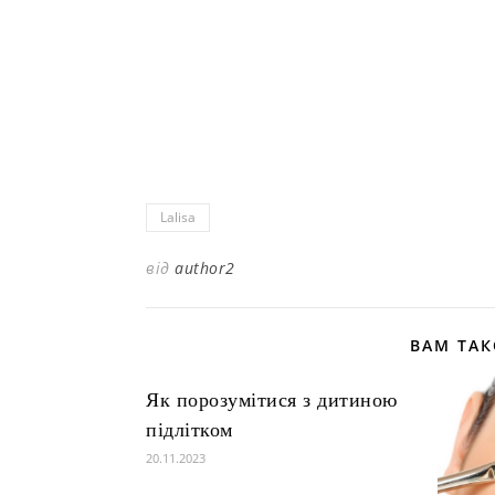
Lalisa
від
author2
ВАМ ТА
Як порозумітися з дитиною
підлітком
20.11.2023