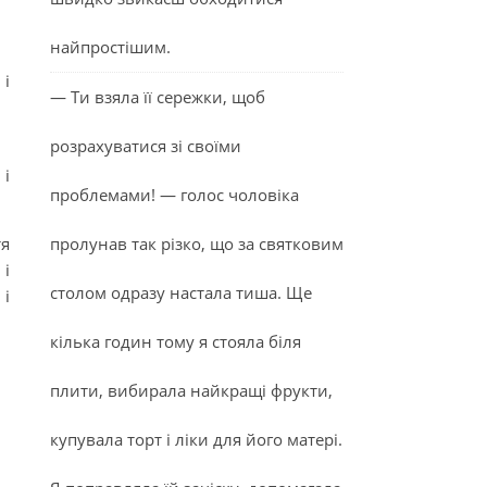
найпростішим.
 і
— Ти взяла її сережки, щоб
розрахуватися зі своїми
 і
проблемами! — голос чоловіка
тя
пролунав так різко, що за святковим
 і
столом одразу настала тиша. Ще
і
кілька годин тому я стояла біля
плити, вибирала найкращі фрукти,
купувала торт і ліки для його матері.