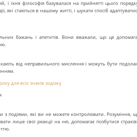
, і їхня філософія базувалася на прийнятті цього порядк
, які стаються в нашому житті, і шукати спосіб адаптувати
льних бажань і апетитів. Вони вважали, що це допомаг
ою.
икають від неправильного мислення і можуть бути подола
енням.
оку для всіх знаків зодіаку
я
ди з подіями, які ви не можете контролювати. Розуміння, 
ати лише свої реакції на неї, допомагає позбутися страхів
иттю.