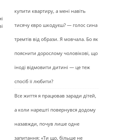
купити квартиру, а мені навіть
мі
тисячу євро шкодуєш? — голос сина
ві
тремтів від образи. Я мовчала. Бо як
пояснити дорослому чоловікові, що
іноді відмовити дитині — це теж
спосіб її любити?
Все життя я працював заради дітей,
а коли нарешті повернувся додому
назавжди, почув лише одне
запитання: «Ти що, більше не