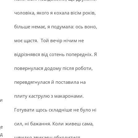
чоловіка, якого я кохала вісім років,
більше немає, я подумала: ось воно,
моє щастя. Той вечір нічим не
відрізнявся від сотень попередніх. Я
повернулася додому після роботи,
перевдягнулася й поставила на
плиту каструлю з макаронами.
ти
Готувати щось складніше не було ні
сил, ні бажання. Коли живеш сама,
Це
ід
швидко звикаєш обходитися