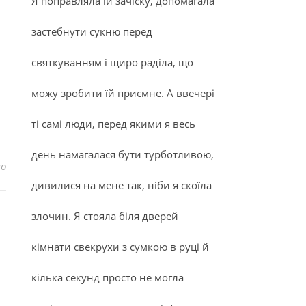
Я поправляла їй зачіску, допомагала
застебнути сукню перед
святкуванням і щиро раділа, що
можу зробити їй приємне. А ввечері
ті самі люди, перед якими я весь
день намагалася бути турботливою,
до Стоїцизм: що це і чому це так важливо для щасливого ж
но
дивилися на мене так, ніби я скоїла
злочин. Я стояла біля дверей
кімнати свекрухи з сумкою в руці й
кілька секунд просто не могла