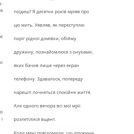
у.
ся
поїдеш? Я десятки років мріяв про
цю мить. Уявляв, як переступлю
ає
поріг рідної домівки, обійму
дружину, познайомлюся з онуками,
ні
яких бачив лише через екран
телефону. Здавалося, попереду
нарешті почнеться спокійне життя.
Але одного вечора всі мої мрії
що
 і
розлетілися вщент.
Коли мені повідомили, що дружини