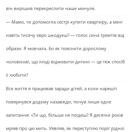
він вирішив перекреслити наше минуле.
— Мамо, ти допомогла сестрі купити квартиру, а мені
навіть тисячу євро шкодуєш? — голос сина тремтів від
образи. Я мовчала. Бо як пояснити дорослому
чоловікові, що іноді відмовити дитині — це теж спосіб
її любити?
Все життя я працював заради дітей, а коли нарешті
повернувся додому назавжди, почув лише одне
запитання: «Ти що, більше не поїдеш? Я десятки років
мріяв про цю мить. Уявляв, як переступлю поріг рідної