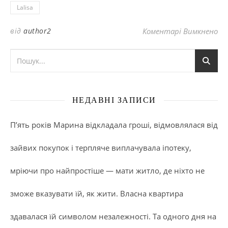
Lalisa
до
від
author2
Коментарі Вимкнено
НЕДАВНІ ЗАПИСИ
П’ять років Марина відкладала гроші, відмовлялася від
зайвих покупок і терпляче виплачувала іпотеку,
мріючи про найпростіше — мати житло, де ніхто не
зможе вказувати їй, як жити. Власна квартира
здавалася їй символом незалежності. Та одного дня на