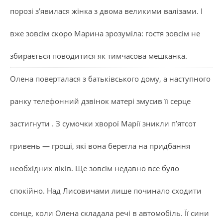
порозі з’явилася жінка з двома великими валізами. І
вже зовсім скоро Марина зрозуміла: гостя зовсім не
збирається поводитися як тимчасова мешканка.
Олена поверталася з батьківського дому, а наступного
ранку телефонний дзвінок матері змусив її серце
застигнути . З сумочки хворої Марії зникли п’ятсот
гривень — гроші, які вона берегла на придбання
необхідних ліків. Ще зовсім недавно все було
спокійно. Над Лисовичами лише починало сходити
сонце, коли Олена складала речі в автомобіль. Її сини