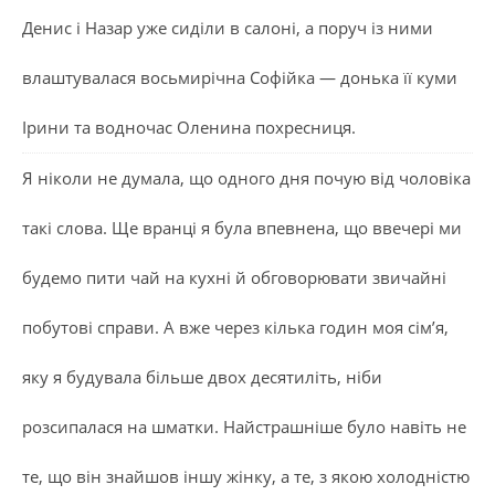
Денис і Назар уже сиділи в салоні, а поруч із ними
влаштувалася восьмирічна Софійка — донька її куми
Ірини та водночас Оленина похресниця.
Я ніколи не думала, що одного дня почую від чоловіка
такі слова. Ще вранці я була впевнена, що ввечері ми
будемо пити чай на кухні й обговорювати звичайні
побутові справи. А вже через кілька годин моя сім’я,
яку я будувала більше двох десятиліть, ніби
розсипалася на шматки. Найстрашніше було навіть не
те, що він знайшов іншу жінку, а те, з якою холодністю