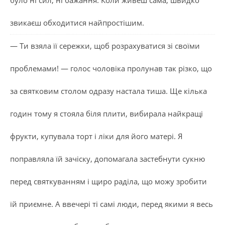
звикаєш обходитися найпростішим.
— Ти взяла її сережки, щоб розрахуватися зі своїми
проблемами! — голос чоловіка пролунав так різко, що
за святковим столом одразу настала тиша. Ще кілька
годин тому я стояла біля плити, вибирала найкращі
фрукти, купувала торт і ліки для його матері. Я
поправляла їй зачіску, допомагала застебнути сукню
перед святкуванням і щиро раділа, що можу зробити
їй приємне. А ввечері ті самі люди, перед якими я весь