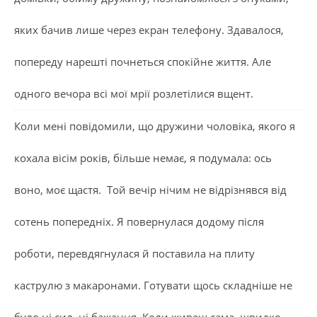
яких бачив лише через екран телефону. Здавалося,
попереду нарешті почнеться спокійне життя. Але
одного вечора всі мої мрії розлетілися вщент.
Коли мені повідомили, що дружини чоловіка, якого я
кохала вісім років, більше немає, я подумала: ось
воно, моє щастя. Той вечір нічим не відрізнявся від
сотень попередніх. Я повернулася додому після
роботи, перевдягнулася й поставила на плиту
каструлю з макаронами. Готувати щось складніше не
було ні сил, ні бажання. Коли живеш сама, швидко