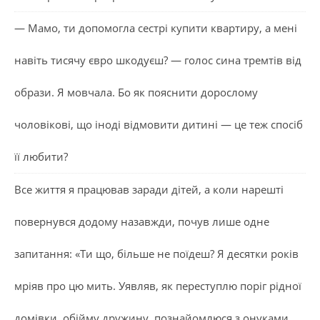
— Мамо, ти допомогла сестрі купити квартиру, а мені
навіть тисячу євро шкодуєш? — голос сина тремтів від
образи. Я мовчала. Бо як пояснити дорослому
чоловікові, що іноді відмовити дитині — це теж спосіб
її любити?
Все життя я працював заради дітей, а коли нарешті
повернувся додому назавжди, почув лише одне
запитання: «Ти що, більше не поїдеш? Я десятки років
мріяв про цю мить. Уявляв, як переступлю поріг рідної
домівки, обійму дружину, познайомлюся з онуками,