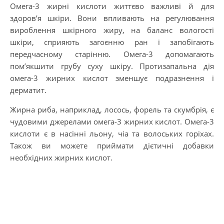
Омега-3 жирні кислоти життєво важливі й для
здоров’я шкіри. Вони впливають на регулювання
вироблення шкірного жиру, на баланс вологості
шкіри, сприяють загоєнню ран і запобігають
передчасному старінню. Омега-3 допомагають
пом’якшити грубу суху шкіру. Протизапальна дія
омега-3 жирних кислот зменшує подразнення і
дерматит.
Жирна риба, наприклад, лосось, форель та скумбрія, є
чудовими джерелами омега-3 жирних кислот. Омега-3
кислоти є в насінні льону, чіа та волоських горіхах.
Також ви можете приймати дієтичні добавки
необхідних жирних кислот.