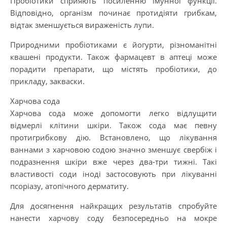
Пробіотики сприяють посиленню імунної функції.
Відповідно, організм починає протидіяти грибкам,
відтак зменшується вираженість лупи.
Природними пробіотиками є йогурти, різноманітні
квашені продукти. Також фармацевт в аптеці може
порадити препарати, що містять пробіотики, до
прикладу, закваски.
Харчова сода
Харчова сода може допомогти легко відлущити
відмерлі клітини шкіри. Також сода має певну
протигрибкову дію. Встановлено, що лікування
ваннами з харчовою содою значно зменшує свербіж і
подразнення шкіри вже через два-три тижні. Такі
властивості соди іноді застосовують при лікуванні
псоріазу, атопічного дерматиту.
Для досягнення найкращих результатів спробуйте
нанести харчову соду безпосередньо на мокре