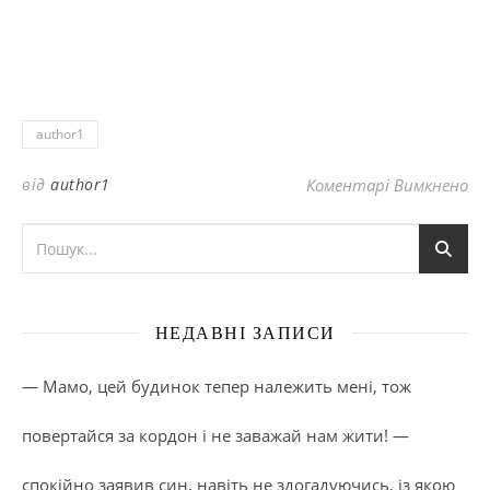
author1
до
від
author1
Коментарі Вимкнено
НЕДАВНІ ЗАПИСИ
— Мамо, цей будинок тепер належить мені, тож
повертайся за кордон і не заважай нам жити! —
спокійно заявив син, навіть не здогадуючись, із якою