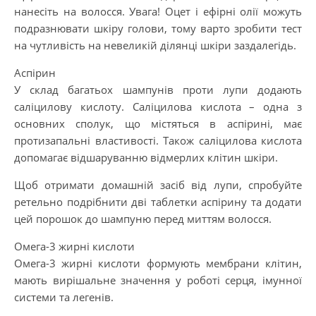
нанесіть на волосся. Увага! Оцет і ефірні олії можуть
подразнювати шкіру голови, тому варто зробити тест
на чутливість на невеликій ділянці шкіри заздалегідь.
Аспірин
У склад багатьох шампунів проти лупи додають
саліцилову кислоту. Саліцилова кислота – одна з
основних сполук, що містяться в аспірині, має
протизапальні властивості. Також саліцилова кислота
допомагає відшаруванню відмерлих клітин шкіри.
Щоб отримати домашній засіб від лупи, спробуйте
ретельно подрібнити дві таблетки аспірину та додати
цей порошок до шампуню перед миттям волосся.
Омега-3 жирні кислоти
Омега-3 жирні кислоти формують мембрани клітин,
мають вирішальне значення у роботі серця, імунної
системи та легенів.