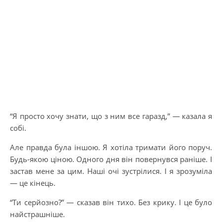
“Я просто хочу знати, що з ним все гаразд,” — казала я
собі.
Але правда була іншою. Я хотіла тримати його поруч.
Будь-якою ціною. Одного дня він повернувся раніше. І
застав мене за цим. Наші очі зустрілися. І я зрозуміла
— це кінець.
“Ти серйозно?” — сказав він тихо. Без крику. І це було
найстрашніше.