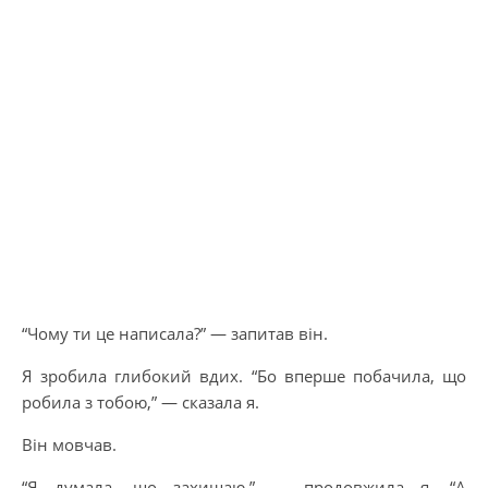
“Чому ти це написала?” — запитав він.
Я зробила глибокий вдих. “Бо вперше побачила, що
робила з тобою,” — сказала я.
Він мовчав.
“Я думала, що захищаю,” — продовжила я. “А