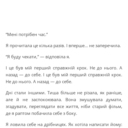
“Мені потрібен час.”
Я прочитала це кілька разів. І вперше… не заперечила.
“Я буду чекати,” — відповіла я.
І це був мій перший справжній крок. Не до нього. А
назад — до себе. І це був мій перший справжній крок.
Не до нього. А назад — до себе.
Дні стали іншими. Тиша більше не різала, як раніше,
але й не заспокоювала. Вона змушувала думати,
згадувати, переглядати все життя, ніби старий фільм,
де я раптом побачила себе з боку.
Я ловила себе на дрібницях. Як хотіла написати йому: