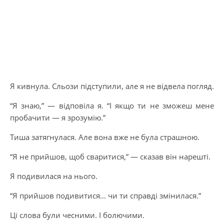
Я кивнула. Сльози підступили, але я не відвела погляд.
“Я знаю,” — відповіла я. “І якщо ти не зможеш мене
пробачити — я зрозумію.”
Тиша затягнулася. Але вона вже не була страшною.
“Я не прийшов, щоб сваритися,” — сказав він нарешті.
Я подивилася на нього.
“Я прийшов подивитися… чи ти справді змінилася.”
Ці слова були чесними. І болючими.