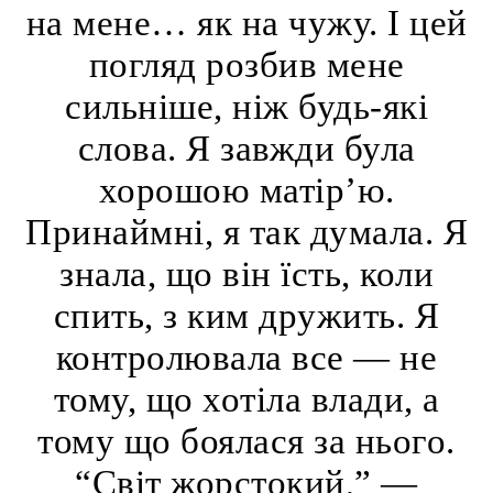
на мене… як на чужу. І цей
погляд розбив мене
сильніше, ніж будь-які
слова. Я завжди була
хорошою матір’ю.
Принаймні, я так думала. Я
знала, що він їсть, коли
спить, з ким дружить. Я
контролювала все — не
тому, що хотіла влади, а
тому що боялася за нього.
“Світ жорстокий,” —