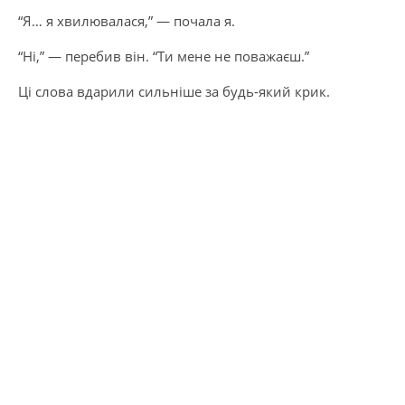
“Я… я хвилювалася,” — почала я.
“Ні,” — перебив він. “Ти мене не поважаєш.”
Ці слова вдарили сильніше за будь-який крик.