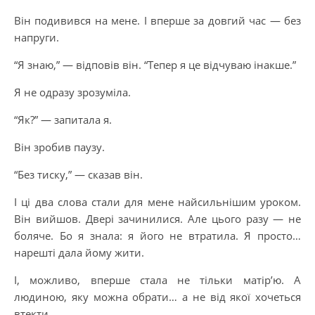
Він подивився на мене. І вперше за довгий час — без
напруги.
“Я знаю,” — відповів він. “Тепер я це відчуваю інакше.”
Я не одразу зрозуміла.
“Як?” — запитала я.
Він зробив паузу.
“Без тиску,” — сказав він.
І ці два слова стали для мене найсильнішим уроком.
Він вийшов. Двері зачинилися. Але цього разу — не
боляче. Бо я знала: я його не втратила. Я просто…
нарешті дала йому жити.
І, можливо, вперше стала не тільки матір’ю. А
людиною, яку можна обрати… а не від якої хочеться
втекти.