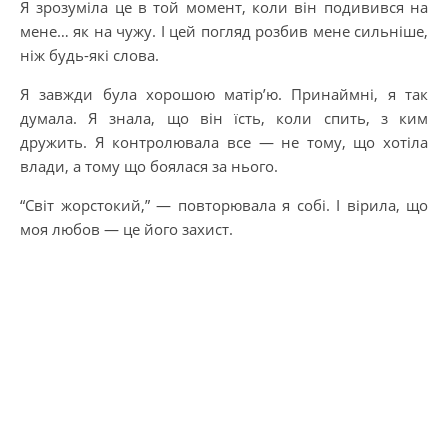
Я зрозуміла це в той момент, коли він подивився на
мене… як на чужу. І цей погляд розбив мене сильніше,
ніж будь-які слова.
Я завжди була хорошою матір’ю. Принаймні, я так
думала. Я знала, що він їсть, коли спить, з ким
дружить. Я контролювала все — не тому, що хотіла
влади, а тому що боялася за нього.
“Світ жорстокий,” — повторювала я собі. І вірила, що
моя любов — це його захист.