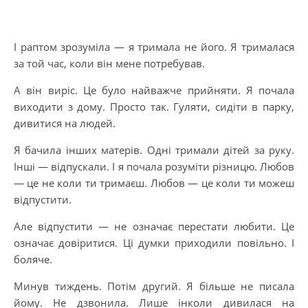
І раптом зрозуміла — я тримала не його. Я трималася
за той час, коли він мене потребував.
А він виріс. Це було найважче прийняти. Я почала
виходити з дому. Просто так. Гуляти, сидіти в парку,
дивитися на людей.
Я бачила інших матерів. Одні тримали дітей за руку.
Інші — відпускали. І я почала розуміти різницю. Любов
— це не коли ти тримаєш. Любов — це коли ти можеш
відпустити.
Але відпустити — не означає перестати любити. Це
означає довіритися. Ці думки приходили повільно. І
боляче.
Минув тиждень. Потім другий. Я більше не писала
йому. Не дзвонила. Лише інколи дивилася на