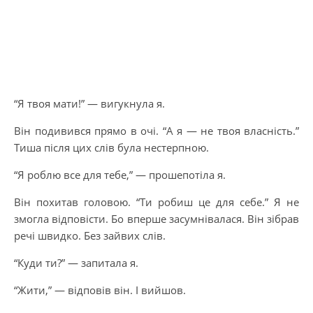
“Я твоя мати!” — вигукнула я.
Він подивився прямо в очі. “А я — не твоя власність.”
Тиша після цих слів була нестерпною.
“Я роблю все для тебе,” — прошепотіла я.
Він похитав головою. “Ти робиш це для себе.” Я не
змогла відповісти. Бо вперше засумнівалася. Він зібрав
речі швидко. Без зайвих слів.
“Куди ти?” — запитала я.
“Жити,” — відповів він. І вийшов.