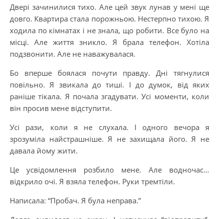
Двері зачинилися тихо. Але цей звук лунав у мені ще
довго. Квартира стала порожньою. Нестерпно тихою. Я
ходила по кімнатах і не знала, що робити. Все було на
місці. Але життя зникло. Я брала телефон. Хотіла
подзвонити. Але не наважувалася.
Бо вперше боялася почути правду. Дні тягнулися
повільно. Я звикала до тиші. І до думок, від яких
раніше тікала. Я почала згадувати. Усі моменти, коли
він просив мене відступити.
Усі рази, коли я не слухала. І одного вечора я
зрозуміла найстрашніше. Я не захищала його. Я не
давала йому жити.
Це усвідомлення розбило мене. Але водночас…
відкрило очі. Я взяла телефон. Руки тремтіли.
Написала: “Пробач. Я була неправа.”