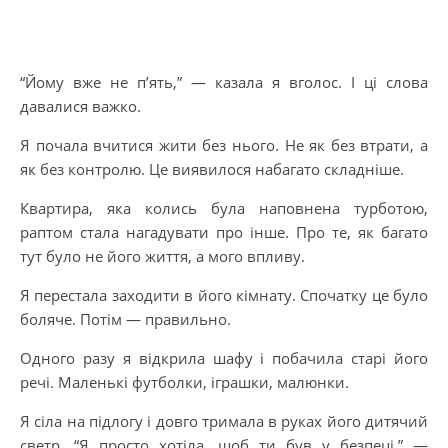
“Йому вже не п’ять,” — казала я вголос. І ці слова
давалися важко.
Я почала вчитися жити без нього. Не як без втрати, а
як без контролю. Це виявилося набагато складніше.
Квартира, яка колись була наповнена турботою,
раптом стала нагадувати про інше. Про те, як багато
тут було не його життя, а мого впливу.
Я перестала заходити в його кімнату. Спочатку це було
боляче. Потім — правильно.
Одного разу я відкрила шафу і побачила старі його
речі. Маленькі футболки, іграшки, малюнки.
Я сіла на підлогу і довго тримала в руках його дитячий
светр. “Я просто хотіла, щоб ти був у безпеці,” —