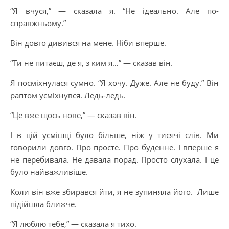
“Я вчуся,” — сказала я. “Не ідеально. Але по-
справжньому.”
Він довго дивився на мене. Ніби вперше.
“Ти не питаєш, де я, з ким я…” — сказав він.
Я посміхнулася сумно. “Я хочу. Дуже. Але не буду.” Він
раптом усміхнувся. Ледь-ледь.
“Це вже щось нове,” — сказав він.
І в цій усмішці було більше, ніж у тисячі слів. Ми
говорили довго. Про просте. Про буденне. І вперше я
не перебивала. Не давала порад. Просто слухала. І це
було найважливіше.
Коли він вже збирався йти, я не зупиняла його. Лише
підійшла ближче.
“Я люблю тебе,” — сказала я тихо.