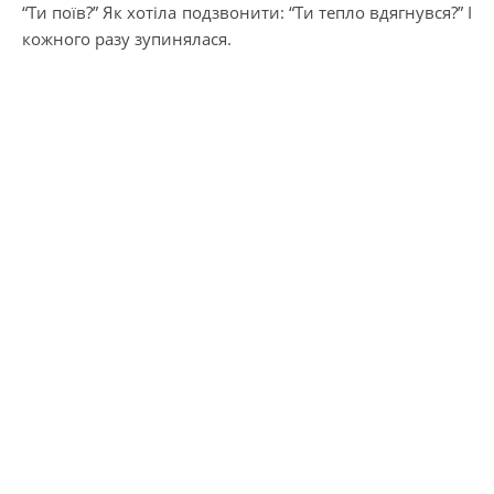
“Ти поїв?” Як хотіла подзвонити: “Ти тепло вдягнувся?” І
кожного разу зупинялася.