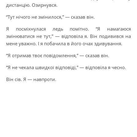
дистанцію. Озирнувся.
“Тут нічого не змінилося,” — сказав він.
Я посміхнулася ледь помітно. “Я намагаюся
змінюватися не тут,” — відповіла я. Він подивився на
мене уважно. І я побачила в його очах здивування.
“Я отримав твоє повідомлення,” — сказав він.
“Я не чекала швидкої відповіді,” — відповіла я чесно.
Він сів. Я — навпроти.