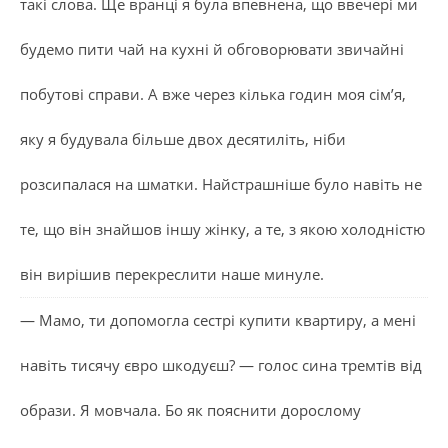
такі слова. Ще вранці я була впевнена, що ввечері ми
будемо пити чай на кухні й обговорювати звичайні
побутові справи. А вже через кілька годин моя сім’я,
яку я будувала більше двох десятиліть, ніби
розсипалася на шматки. Найстрашніше було навіть не
те, що він знайшов іншу жінку, а те, з якою холодністю
він вирішив перекреслити наше минуле.
— Мамо, ти допомогла сестрі купити квартиру, а мені
навіть тисячу євро шкодуєш? — голос сина тремтів від
образи. Я мовчала. Бо як пояснити дорослому