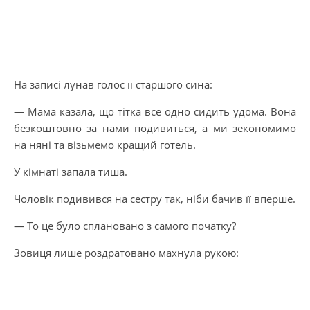
На записі лунав голос її старшого сина:
— Мама казала, що тітка все одно сидить удома. Вона
безкоштовно за нами подивиться, а ми зекономимо
на няні та візьмемо кращий готель.
У кімнаті запала тиша.
Чоловік подивився на сестру так, ніби бачив її вперше.
— То це було сплановано з самого початку?
Зовиця лише роздратовано махнула рукою: