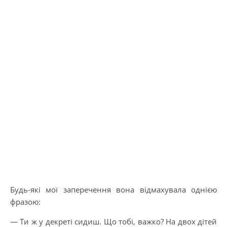
Будь-які мої заперечення вона відмахувала однією
фразою:
— Ти ж у декреті сидиш. Що тобі, важко? На двох дітей