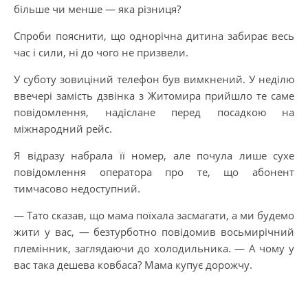
більше чи менше — яка різниця?
Спроби пояснити, що однорічна дитина забирає весь
час і сили, ні до чого не призвели.
У суботу зовиціний телефон був вимкнений. У неділю
ввечері замість дзвінка з Житомира прийшло те саме
повідомлення, надіслане перед посадкою на
міжнародний рейс.
Я відразу набрала її номер, але почула лише сухе
повідомлення оператора про те, що абонент
тимчасово недоступний.
— Тато сказав, що мама поїхала засмагати, а ми будемо
жити у вас, — безтурботно повідомив восьмирічний
племінник, заглядаючи до холодильника. — А чому у
вас така дешева ковбаса? Мама купує дорожчу.