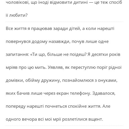
чоловікові, що іноді відмовити дитині — це теж спосіб
її любити?
Все життя я працював заради дітей, а коли нарешті
повернувся додому назавжди, почув лише одне
запитання: «Ти що, більше не поїдеш? Я десятки років
мріяв про цю мить. Уявляв, як переступлю поріг рідної
домівки, обійму дружину, познайомлюся з онуками,
яких бачив лише через екран телефону. Здавалося,
попереду нарешті почнеться спокійне життя. Але
одного вечора всі мої мрії розлетілися вщент.