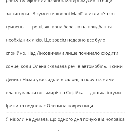
ранку телефонний дзвінок матері змусив її серце
застигнути . З сумочки хворої Марії зникли п’ятсот
гривень — гроші, які вона берегла на придбання
необхідних ліків. Ще зовсім недавно все було
спокійно. Над Лисовичами лише починало сходити
сонце, коли Олена складала речі в автомобіль. Її сини
Денис і Назар уже сиділи в салоні, а поруч із ними
влаштувалася восьмирічна Софійка — донька її куми
Ірини та водночас Оленина похресниця.
Я ніколи не думала, що одного дня почую від чоловіка