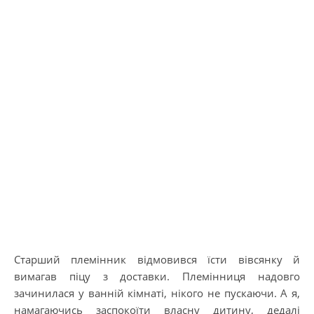
Старший племінник відмовився їсти вівсянку й
вимагав піцу з доставки. Племінниця надовго
зачинилася у ванній кімнаті, нікого не пускаючи. А я,
намагаючись заспокоїти власну дитину, дедалі