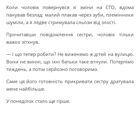
Коли чоловік повернувся зі зміни на СТО, вдома
панував безлад: малий плакав через зуби, племінники
шуміли, а я ледве стримувала сльози від злості.
Прочитавши повідомлення сестри, чоловік тільки
важко зітхнув.
— І що тепер робити? Не виженемо ж дітей на вулицю.
Вони не винні, що їхні батьки таке втнули. Потерпімо
тиждень, а потім серйозно поговоримо.
Саме ця його готовність прикривати сестру дратувала
мене найбільше.
У понеділок стало ще гірше.