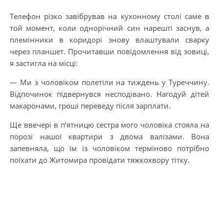
Телефон різко завібрував на кухонному столі саме в
той момент, коли однорічний син нарешті заснув, а
племінники в коридорі знову влаштували сварку
через планшет. Прочитавши повідомлення від зовиці,
я застигла на місці:
— Ми з чоловіком полетіли на тиждень у Туреччину.
Відпочинок підвернувся несподівано. Нагодуй дітей
макаронами, гроші переведу після зарплати.
Ще ввечері в п’ятницю сестра мого чоловіка стояла на
порозі нашої квартири з двома валізами. Вона
запевняла, що їм із чоловіком терміново потрібно
поїхати до Житомира провідати тяжкохвору тітку.