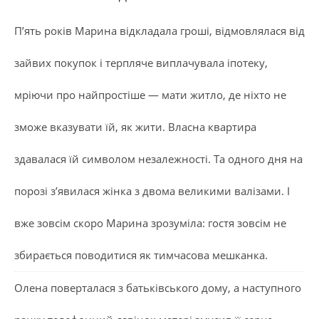
П’ять років Марина відкладала гроші, відмовлялася від
зайвих покупок і терпляче виплачувала іпотеку,
мріючи про найпростіше — мати житло, де ніхто не
зможе вказувати їй, як жити. Власна квартира
здавалася їй символом незалежності. Та одного дня на
порозі з’явилася жінка з двома великими валізами. І
вже зовсім скоро Марина зрозуміла: гостя зовсім не
збирається поводитися як тимчасова мешканка.
Олена поверталася з батьківського дому, а наступного