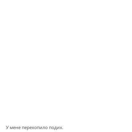
У мене перехопило подих.