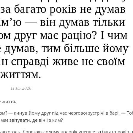
за багато років не думав
ім’ю — він думав тільки
ом друг має рацію? І чим
е думав, тим більше йому
ін справді живе не своїм
життям.
11.05.2026
 життя.
м? — кинув йому друг під час чергової зустрічі в барі. — То
ає звітувати, де він і з ким?
ж алкоголь. Дорогою додому чоловік уперше за багато років 