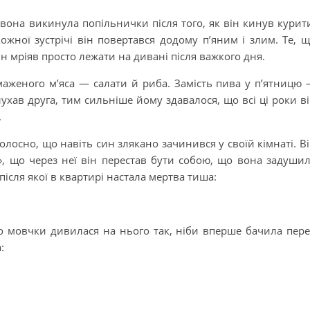
вона викинула попільнички після того, як він кинув курит
ожної зустрічі він повертався додому п’яним і злим. Те, 
н мріяв просто лежати на дивані після важкого дня.
маженого м’яса — салати й риба. Замість пива у п’ятницю
лухав друга, тим сильніше йому здавалося, що всі ці роки в
.
олосно, що навіть син злякано зачинився у своїй кімнаті. В
», що через неї він перестав бути собою, що вона задуши
після якої в квартирі настала мертва тиша:
то мовчки дивилася на нього так, ніби вперше бачила пер
: