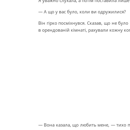
Я уважно слухала, а потім поставила лише
— А що у вас було, коли ви одружилися?
Він гірко посміхнувся. Сказав, що не бул
в орендованій кімнаті, рахували кожну копі
— Вона казала, що любить мене, — тихо п