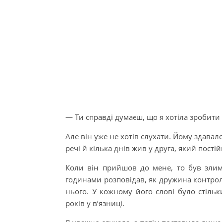
— Ти справді думаєш, що я хотіла зробит
Але він уже не хотів слухати. Йому здавал
речі й кілька днів жив у друга, який пост
Коли він прийшов до мене, то був злим
годинами розповідав, як дружина контролю
нього. У кожному його слові було стільк
років у в’язниці.