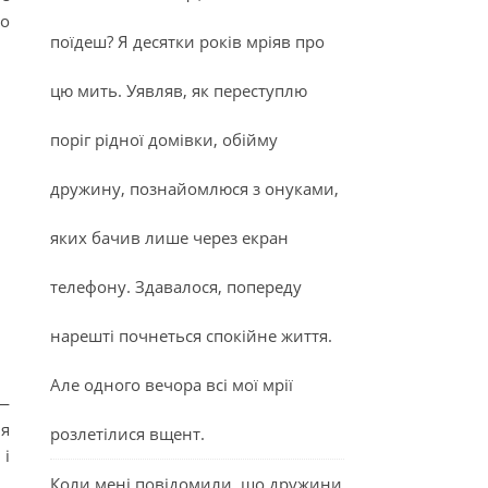
ро
поїдеш? Я десятки років мріяв про
цю мить. Уявляв, як переступлю
поріг рідної домівки, обійму
дружину, познайомлюся з онуками,
яких бачив лише через екран
телефону. Здавалося, попереду
нарешті почнеться спокійне життя.
Але одного вечора всі мої мрії
 —
ля
розлетілися вщент.
 і
Коли мені повідомили, що дружини