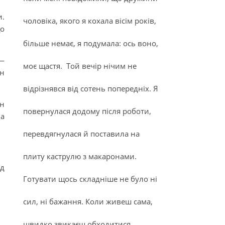
и.
чоловіка, якого я кохала вісім років,
що
більше немає, я подумала: ось воно,
 —
моє щастя. Той вечір нічим не
ін
відрізнявся від сотень попередніх. Я
ін
повернулася додому після роботи,
ла
перевдягнулася й поставила на
плиту каструлю з макаронами.
ед
Готувати щось складніше не було ні
сил, ні бажання. Коли живеш сама,
швидко звикаєш обходитися