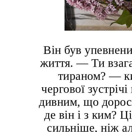
Він був упевнен
життя. — Ти взаг
тираном? — ки
чергової зустрічі
дивним, що доросл
де він і з ким? Ц
сильніше, ніж а