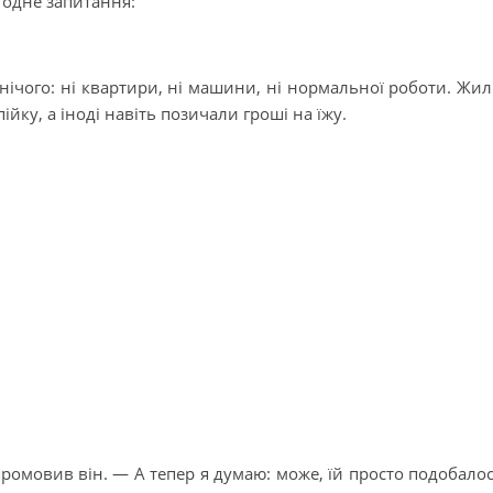
 одне запитання:
о нічого: ні квартири, ні машини, ні нормальної роботи. Жи
йку, а іноді навіть позичали гроші на їжу.
ромовив він. — А тепер я думаю: може, їй просто подобало