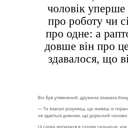
чоловік уперше 
про роботу чи с
про одне: а рапт
довше він про ц
здавалося, що в
Він був упевнений: дружина зламала йому
— Ти взагалі розумієш, що живеш із тирано
не здається дивним, що дорослий чоловік м
Ці слова врізалися в голову сильніше, ні