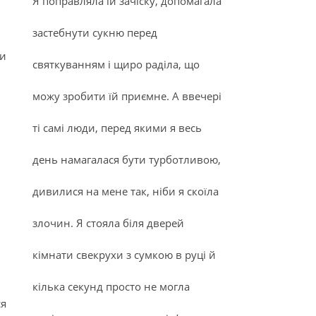
Я поправляла їй зачіску, допомагала
застебнути сукню перед
ли
святкуванням і щиро раділа, що
можу зробити їй приємне. А ввечері
ті самі люди, перед якими я весь
день намагалася бути турботливою,
дивилися на мене так, ніби я скоїла
злочин. Я стояла біля дверей
кімнати свекрухи з сумкою в руці й
кілька секунд просто не могла
ся