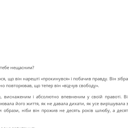
и тебе нещасним?
ося, що він нарешті «прокинувся» і побачив правду. Він зібр
ійно повторював, що тепер він «відчув свободу».
, виснаженим і абсолютно впевненим у своїй правоті. В
вала його життя, як не давала дихати, як усе вирішувала 
и образи, ніби він прожив не десять років шлюбу, а деся