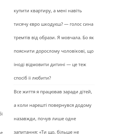
купити квартиру, а мені навіть
тисячу євро шкодуєш? — голос сина
тремтів від образи. Я мовчала. Бо як
пояснити дорослому чоловікові, що
іноді відмовити дитині — це теж
спосіб її любити?
Все життя я працював заради дітей,
а коли нарешті повернувся додому
бі
назавжди, почув лише одне
запитання: «Ти що, більше не
не