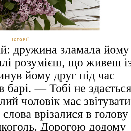
ІСТОРІЇ
ий: дружина зламала йому
алі розумієш, що живеш і
нув йому друг під час
 в барі. — Тобі не здаєтьс
ий чоловік має звітувати
і слова врізалися в голову
лкоголь. Дорогою додому