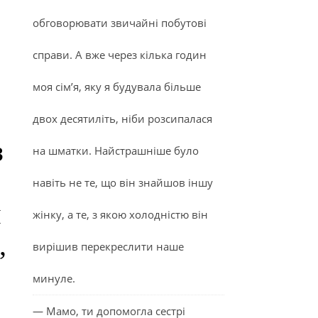
обговорювати звичайні побутові
справи. А вже через кілька годин
моя сім’я, яку я будувала більше
двох десятиліть, ніби розсипалася
з
на шматки. Найстрашніше було
навіть не те, що він знайшов іншу
я
жінку, а те, з якою холодністю він
,
вирішив перекреслити наше
минуле.
— Мамо, ти допомогла сестрі