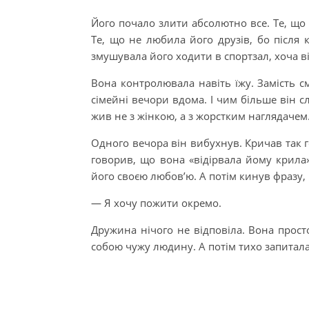
Його почало злити абсолютно все. Те, що 
Те, що не любила його друзів, бо після к
змушувала його ходити в спортзал, хоча ві
Вона контролювала навіть їжу. Замість с
сімейні вечори вдома. І чим більше він с
жив не з жінкою, а з жорстким наглядачем
Одного вечора він вибухнув. Кричав так г
говорив, що вона «відірвала йому крила
його своєю любов’ю. А потім кинув фразу, 
— Я хочу пожити окремо.
Дружина нічого не відповіла. Вона прос
собою чужу людину. А потім тихо запитала