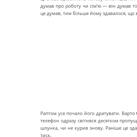
думав про роботу чи сім’ю — він думав ті
це думав, тим більше йому здавалося, що 
Раптом усе почало його дратувати. Варто
телефон одразу світився десятком пропуще
шлунка, чи не курив знову. Раніше це зда
тиск.