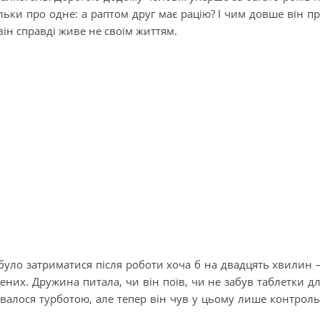
льки про одне: а раптом друг має рацію? І чим довше він п
він справді живе не своїм життям.
 було затриматися після роботи хоча б на двадцять хвилин
них. Дружина питала, чи він поїв, чи не забув таблетки д
валося турботою, але тепер він чув у цьому лише контроль