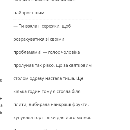
найпростішим.
— Ти взяла її сережки, щоб
розрахуватися зі своїми
проблемами! — голос чоловіка
пролунав так різко, що за святковим
столом одразу настала тиша. Ще
ав
кілька годин тому я стояла біля
ін
плити, вибирала найкращі фрукти,
за
ть
купувала торт і ліки для його матері.