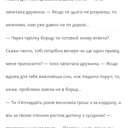
запитала дружина. — Якщо ти цього не розумієш, то,
можливо, нам уже давно не по дорозі…
— Через тарілку борщу ти готовий знову втекти?
Скажи чесно, тобі потрібна вечеря чи ще один привід
мене принизити? — тихо запитала дружина. — Якщо
вдома для тебе важливіша сіль, ніж людина поруч, то,
може, проблема зовсім не в борщі…
— Ти п’ятнадцять років висилала гроші з-за кордону, а
він за твоєю спиною ростив дитину з сусідкою! —