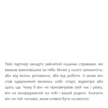
Твій партнер занадто зайнятий іншими справами, які
вважає важливішим за тебе. Може у нього залежність:
або від якоїсь речовини, або від роботи. А може він
став одержимий якимось хобі: спорт, відеоігри або
щось ще. Чому б він не присвячував свій час і увагу,
він не зосереджений на тобі і вашій родині. Значить
він не той чоловік, яким клявся бути на весіллі.