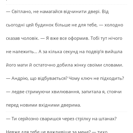
— Світлано, не намагайся відчинити двері. Від
сьогодні цей будинок більше не для тебе, — холодно
сказав чоловік. — Я вже все оформив. Тобі тут нічого
не належить… А за кілька секунд на подвір’я вийшла
його мати й остаточно добила жінку своїми словами.
— Андрію, що відбувається? Чому ключ не підходить?
— ледве стримуючи хвилювання, запитала я, стоячи
перед новими вхідними дверима.
— Ти серйозно сваришся через стрілку на штанах?
Невже для тебе це важливіше за мене? — тихо