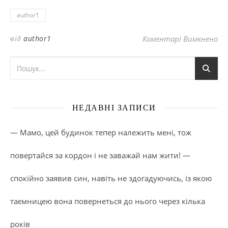
author1
до
від
author1
Коментарі Вимкнено
НЕДАВНІ ЗАПИСИ
— Мамо, цей будинок тепер належить мені, тож
повертайся за кордон і не заважай нам жити! —
спокійно заявив син, навіть не здогадуючись, із якою
таємницею вона повернеться до нього через кілька
років