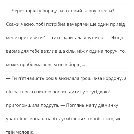
— Через тарілку борщу ти готовий знову втекти?
Скажи чесно, тобі потрібна вечеря чи ще один привід
мене принизити? — тихо запитала дружина. — Якщо
вдома для тебе важливіша сіль, ніж людина поруч, то,
може, проблема зовсім не в борщі…
— Ти п’ятнадцять років висилала гроші з-за кордону, а
він за твоєю спиною ростив дитину з сусідкою! —
приголомшила подруга. — Поглянь на ту дівчинку
уважніше: вона ж навіть усміхається точнісінько, як
твій чоловік…