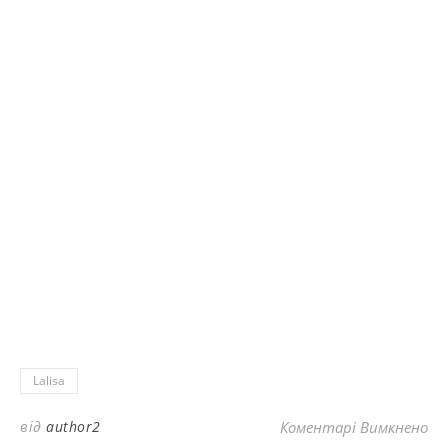
Lalisa
до
від
author2
Коментарі Вимкнено