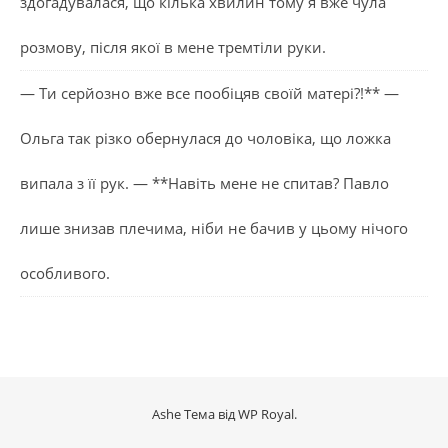
здогадувалася, що кілька хвилин тому я вже чула
розмову, після якої в мене тремтіли руки.
— Ти серйозно вже все пообіцяв своїй матері?!** —
Ольга так різко обернулася до чоловіка, що ложка
випала з її рук. — **Навіть мене не спитав? Павло
лише знизав плечима, ніби не бачив у цьому нічого
особливого.
Ashe Тема від
WP Royal
.