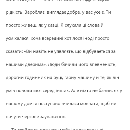
рідкість. Заробляє, виглядає добре, у вас усе є. Ти
просто живеш, як у казці. Я слухала ці слова й
усміхалася, хоча всередині хотілося іноді просто
сказати: «Ви навіть не уявляєте, що відбувається за
нашими дверима». Люди бачили його впевненість,
дорогий годинник на руці, гарну машину й те, як він
умів поводитися серед інших. Але ніхто не бачив, як у
нашому домі я поступово вчилася мовчати, щоб не
почути чергове зауваження.
— Ти серйозно продаєш меблі з орендованої