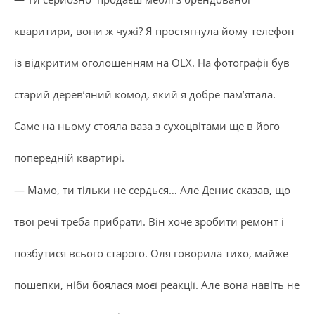
кваритири, вони ж чужі? Я простягнула йому телефон
із відкритим оголошенням на OLX. На фотографії був
старий дерев’яний комод, який я добре пам’ятала.
Саме на ньому стояла ваза з сухоцвітами ще в його
попередній квартирі.
— Мамо, ти тільки не сердься… Але Денис сказав, що
твої речі треба прибрати. Він хоче зробити ремонт і
позбутися всього старого. Оля говорила тихо, майже
пошепки, ніби боялася моєї реакції. Але вона навіть не