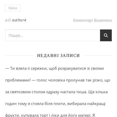
Kolins
до
від
author4
Коментарі Вимкнено
НЕДАВНІ ЗАПИСИ
— Ти взяла її сережки, щоб розрахуватися зі своїми
проблемами! — голос чоловіка пролунав так різко, що
за святковим столом одразу настала тиша. Ще кілька
годин тому я стояла біля плити, вибирала найкращі
фрукти, купувала торт і ліки для його матері. Я