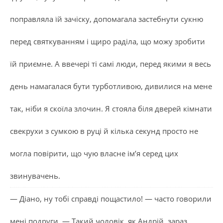
поправляла їй зачіску, допомагала застебнути сукню
перед святкуванням і щиро раділа, що можу зробити
їй приємне. А ввечері ті самі люди, перед якими я весь
день намагалася бути турботливою, дивилися на мене
так, ніби я скоїла злочин. Я стояла біля дверей кімнати
свекрухи з сумкою в руці й кілька секунд просто не
могла повірити, що чую власне ім’я серед цих
звинувачень.
— Діано, ну тобі справді пощастило! — часто говорили
мені подруги. — Такий чоловік, як Андрій, зараз