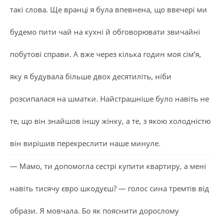
такі слова. Ще вранці я була впевнена, що ввечері ми
будемо пити чай на кухні й обговорювати звичайні
побутові справи. А вже через кілька годин моя сім’я,
яку я будувала більше двох десятиліть, ніби
розсипалася на шматки. Найстрашніше було навіть не
те, що він знайшов іншу жінку, а те, з якою холодністю
він вирішив перекреслити наше минуле.
— Мамо, ти допомогла сестрі купити квартиру, а мені
навіть тисячу євро шкодуєш? — голос сина тремтів від
образи. Я мовчала. Бо як пояснити дорослому