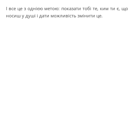
І все це з однією метою: показати тобі те, ким ти є, що
носиш у душі і дати можливість змінити це.