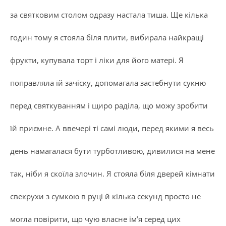
за святковим столом одразу настала тиша. Ще кілька
годин тому я стояла біля плити, вибирала найкращі
фрукти, купувала торт і ліки для його матері. Я
поправляла їй зачіску, допомагала застебнути сукню
перед святкуванням і щиро раділа, що можу зробити
їй приємне. А ввечері ті самі люди, перед якими я весь
день намагалася бути турботливою, дивилися на мене
так, ніби я скоїла злочин. Я стояла біля дверей кімнати
свекрухи з сумкою в руці й кілька секунд просто не
могла повірити, що чую власне ім’я серед цих