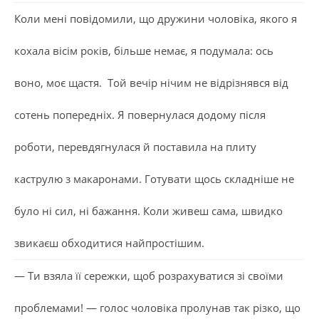
Коли мені повідомили, що дружини чоловіка, якого я
кохала вісім років, більше немає, я подумала: ось
воно, моє щастя. Той вечір нічим не відрізнявся від
сотень попередніх. Я повернулася додому після
роботи, перевдягнулася й поставила на плиту
каструлю з макаронами. Готувати щось складніше не
було ні сил, ні бажання. Коли живеш сама, швидко
звикаєш обходитися найпростішим.
— Ти взяла її сережки, щоб розрахуватися зі своїми
проблемами! — голос чоловіка пролунав так різко, що