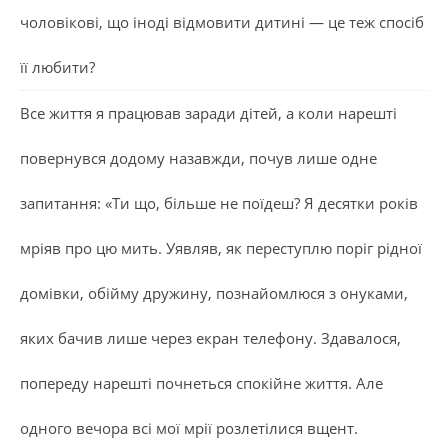
чоловікові, що іноді відмовити дитині — це теж спосіб
її любити?
Все життя я працював заради дітей, а коли нарешті
повернувся додому назавжди, почув лише одне
запитання: «Ти що, більше не поїдеш? Я десятки років
мріяв про цю мить. Уявляв, як переступлю поріг рідної
домівки, обійму дружину, познайомлюся з онуками,
яких бачив лише через екран телефону. Здавалося,
попереду нарешті почнеться спокійне життя. Але
одного вечора всі мої мрії розлетілися вщент.