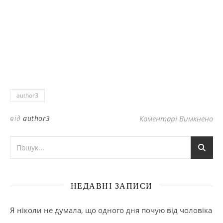
author3
до
від
author3
Коментарі Вимкнено
НЕДАВНІ ЗАПИСИ
Я ніколи не думала, що одного дня почую від чоловіка