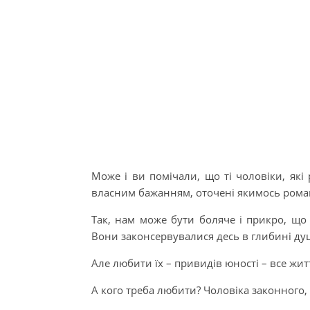
Може і ви помічали, що ті чоловіки, які
власним бажанням, оточені якимось ром
Так, нам може бути боляче і прикро, що
Вони законсервувалися десь в глибині душ
Але любити їх – привидів юності – все житт
А кого треба любити? Чоловіка законного,