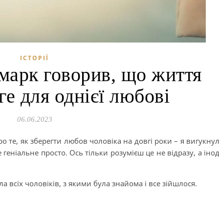
ІСТОРІЇ
марк говорив, що життя
ге для однієї любові
06.06.2023
о те, як зберегти любов чоловіка на довгі роки – я вигукну
 геніальне просто. Ось тільки розумієш це не відразу, а інод
а всіх чоловіків, з якими була знайома і все зійшлося.