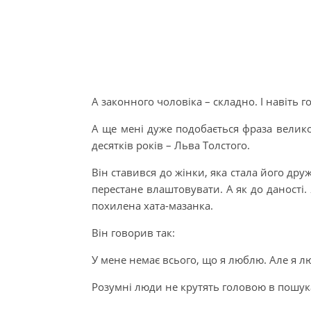
А законного чоловіка – складно. І навіть
А ще мені дуже подобається фраза велик
десятків років – Льва Толстого.
Він ставився до жінки, яка стала його др
перестане влаштовувати. А як до даності.
похилена хата-мазанка.
Він говорив так:
У мене немає всього, що я люблю. Але я лю
Розумні люди не крутять головою в пошука