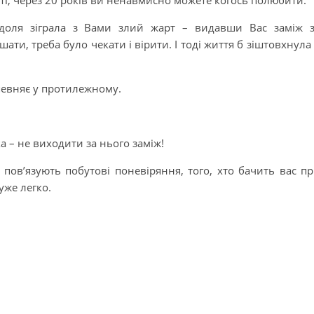
, через 20 років ви ненавмисно можете когось полюбити.
 доля зіграла з Вами злий жарт – видавши Вас заміж 
ати, треба було чекати і вірити. І тоді життя б зіштовхнула
певняє у протилежному.
 – не виходити за нього заміж!
 пов’язують побутові поневіряння, того, хто бачить вас п
уже легко.