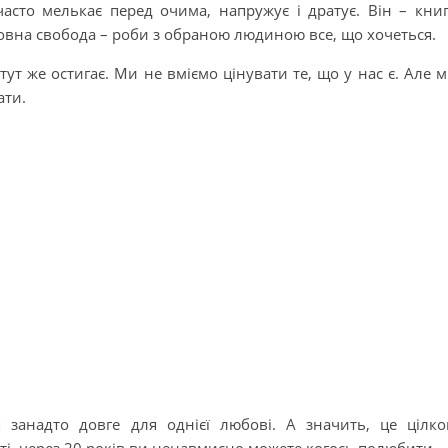
асто мелькає перед очима, напружує і дратує. Він – кни
повна свобода – роби з обраною людиною все, що хочеться.
ут же остигає. Ми не вміємо цінувати те, що у нас є. Але 
ати.
занадто довге для однієї любові. А значить, це цілк