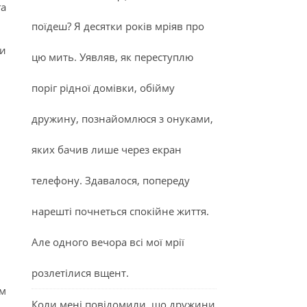
га
поїдеш? Я десятки років мріяв про
ми
цю мить. Уявляв, як переступлю
поріг рідної домівки, обійму
дружину, познайомлюся з онуками,
яких бачив лише через екран
телефону. Здавалося, попереду
нарешті почнеться спокійне життя.
Але одного вечора всі мої мрії
розлетілися вщент.
ом
Коли мені повідомили, що дружини