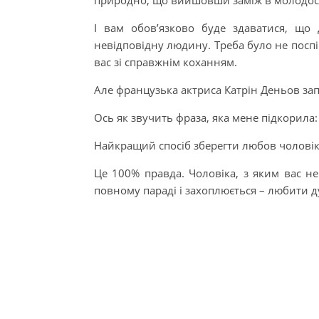
природно, що вийшовши заміж в молодості
І вам обов’язково буде здаватися, що
невідповідну людину. Треба було не поспіш
вас зі справжнім коханням.
Але французька актриса Катрін Деньов за
Ось як звучить фраза, яка мене підкорила:
Найкращий спосіб зберегти любов чоловіка
Це 100% правда. Чоловіка, з яким вас не
повному параді і захоплюється – любити д