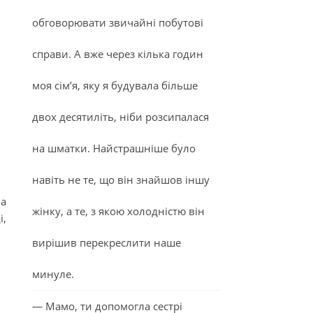
обговорювати звичайні побутові
справи. А вже через кілька годин
моя сім’я, яку я будувала більше
двох десятиліть, ніби розсипалася
на шматки. Найстрашніше було
навіть не те, що він знайшов іншу
ла
жінку, а те, з якою холодністю він
і,
вирішив перекреслити наше
минуле.
— Мамо, ти допомогла сестрі