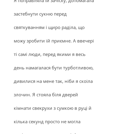
Я поправляла їй зачіску, допомагала
застебнути сукню перед
святкуванням і щиро раділа, що
можу зробити їй приємне. А ввечері
ті самі люди, перед якими я весь
день намагалася бути турботливою,
дивилися на мене так, ніби я скоїла
злочин. Я стояла біля дверей
кімнати свекрухи з сумкою в руці й
кілька секунд просто не могла