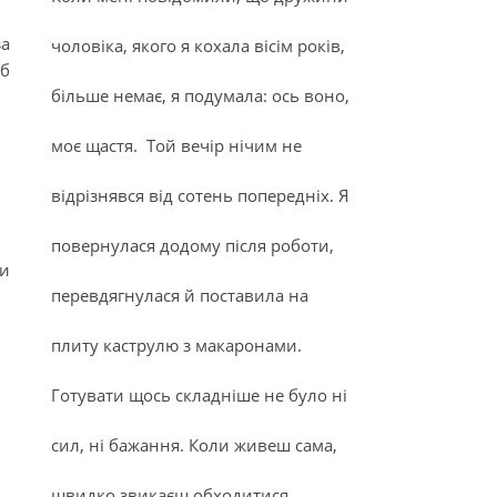
за
чоловіка, якого я кохала вісім років,
 б
більше немає, я подумала: ось воно,
моє щастя. Той вечір нічим не
відрізнявся від сотень попередніх. Я
повернулася додому після роботи,
ри
перевдягнулася й поставила на
плиту каструлю з макаронами.
Готувати щось складніше не було ні
сил, ні бажання. Коли живеш сама,
швидко звикаєш обходитися