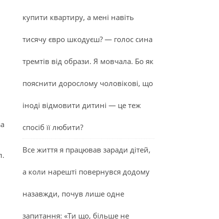
купити квартиру, а мені навіть
тисячу євро шкодуєш? — голос сина
тремтів від образи. Я мовчала. Бо як
пояснити дорослому чоловікові, що
іноді відмовити дитині — це теж
за
спосіб її любити?
Все життя я працював заради дітей,
л.
а коли нарешті повернувся додому
назавжди, почув лише одне
запитання: «Ти що, більше не