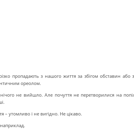
 різко пропадають з нашого життя за збігом обставин або 
античним ореолом.
 нічого не вийшло. Але почуття не перетворилися на попі
і.
я – утомливо і не вигідно. Не цікаво.
 наприклад.